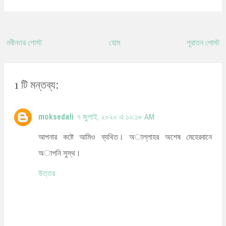
নবীনতর পোস্ট
হোম
পুরাতন পোস্ট
1 টি মন্তব্য:
moksedali
৭ জুলাই, ২০২০ এ ১০:১৮ AM
আপনার কষ্টে আমিও ব্যথিত। অাল্লাহর অশেষ মেহেরবানে
অাপনি সুস্থ।
উত্তর