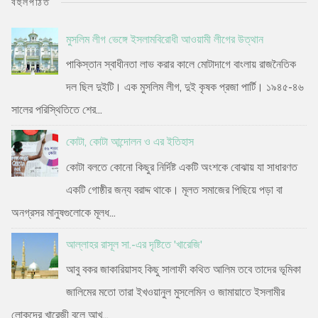
বহুলপঠিত
মুসলিম লীগ ভেঙ্গে ইসলামবিরোধী আওয়ামী লীগের উত্থান
পাকিস্তান স্বাধীনতা লাভ করার কালে মোটাদাগে বাংলায় রাজনৈতিক
দল ছিল দুইটি। এক মুসলিম লীগ, দুই কৃষক প্রজা পার্টি। ১৯৪৫-৪৬
সালের পরিস্থিতিতে শের...
কোটা, কোটা আন্দোলন ও এর ইতিহাস
কোটা বলতে কোনো কিছুর নির্দিষ্ট একটি অংশকে বোঝায় যা সাধারণত
একটি গোষ্ঠীর জন্য বরাদ্দ থাকে। মূলত সমাজের পিছিয়ে পড়া বা
অনগ্রসর মানুষগুলোকে মূলধ...
আল্লাহর রাসূল সা.-এর দৃষ্টিতে 'খারেজি'
আবু বকর জাকারিয়াসহ কিছু সালাফী কথিত আলিম তবে তাদের ভূমিকা
জালিমের মতো তারা ইখওয়ানুল মুসলেমিন ও জামায়াতে ইসলামীর
লোকদের খারেজী বলে আখ...