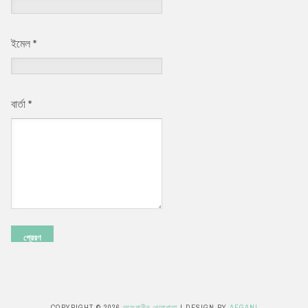
ইমেল
*
বার্তা
*
COPYRIGHT ©
2026
আফগানীর খেরোখাতা
| DESIGN BY
AFGANI