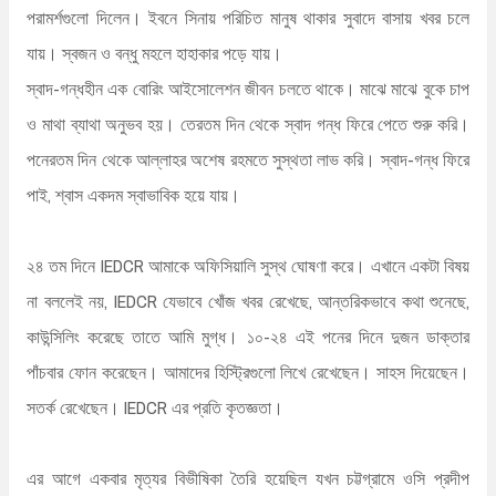
পরামর্শগুলো দিলেন। ইবনে সিনায় পরিচিত মানুষ থাকার সুবাদে বাসায় খবর চলে
যায়। স্বজন ও বন্ধু মহলে হাহাকার পড়ে যায়।
স্বাদ-গন্ধহীন এক বোরিং আইসোলেশন জীবন চলতে থাকে। মাঝে মাঝে বুকে চাপ
ও মাথা ব্যাথা অনুভব হয়। তেরতম দিন থেকে স্বাদ গন্ধ ফিরে পেতে শুরু করি।
পনেরতম দিন থেকে আল্লাহর অশেষ রহমতে সুস্থতা লাভ করি। স্বাদ-গন্ধ ফিরে
পাই, শ্বাস একদম স্বাভাবিক হয়ে যায়।
২৪ তম দিনে IEDCR আমাকে অফিসিয়ালি সুস্থ ঘোষণা করে। এখানে একটা বিষয়
না বললেই নয়, IEDCR যেভাবে খোঁজ খবর রেখেছে, আন্তরিকভাবে কথা শুনেছে,
কাউন্সিলিং করেছে তাতে আমি মুগ্ধ। ১০-২৪ এই পনের দিনে দুজন ডাক্তার
পাঁচবার ফোন করেছেন। আমাদের হিস্ট্রিগুলো লিখে রেখেছেন। সাহস দিয়েছেন।
সতর্ক রেখেছেন। IEDCR এর প্রতি কৃতজ্ঞতা।
এর আগে একবার মৃত্যর বিভীষিকা তৈরি হয়েছিল যখন চট্টগ্রামে ওসি প্রদীপ