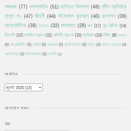
বঙ্গকথা
(77)
সমসাময়িক
(51)
রাশিদুন খিলাফত
(49)
দ্বীন প্রতিষ্ঠায়
রাসূল সা.
(47)
জীবনী
(44)
ঘটনাবহুল কুরআন
(40)
দুঃশাসন
(39)
আন্তর্জাতিক
(38)
১৯৭১
(32)
জামায়াত
(28)
গল্প
(17)
বুক রিভিউ
(14)
বিএনপি
(12)
মসজিদ ভ্রমণ
(11)
বাকিডি যায় না
(10)
সংবিধান
(10)
বিবিধ
(8)
রব্বানা
(6)
আওয়ামীলীগ
(5)
কবিতা
(5)
কারবালা
(5)
জুলাই বিপ্লব
(5)
ভ্রমণ
(4)
শাপলা গনহত্যা
(4)
আদর্শ রাষ্ট্র
(3)
শিক্ষাব্যবস্থা
(2)
অর্থনীতি
(1)
আর্কাইভ
যোগাযোগ করুন
নাম