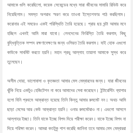
আমাকে গুলি করেছিলো, কয়েক সেকেন্ডের মধ্যে সারা জীবনের সামারি রিভিউ করে
নিয়েছিলাম। সমস্ত অপরাধ স্মরণ করে তাওবা ইস্তেগফার পাঠ করছিলাম।
করোনার এই সময়েও একই পরিস্থিতি তৈরি হয়েছে। প্রায় ছয় ঘন্টা আমার মনে
হচ্ছিল এখনই আমি মারা যাবো। লেনদেনের ফিরিস্তি তৈরি করলাম, কিছু
বুদ্ধিবৃত্তিক সম্পদ রক্ষণাবেক্ষণের জন্য ওসিয়ত তৈরি করলাম। যাই হোক এগুলো
কাউকে সাবমিট করতে হয়নি। মহান প্রভু আল্লাহ তায়ালা আমাকে সুস্থ করে
তুলেছেন।
অসীম দোয়া, ভালোবাসা ও কৃতজ্ঞতা আমার মেস মেম্বারদের জন্য। যারা জীবনের
ঝুঁকি নিয়ে একটুও হেজিটেশন না করে আমাদের সেবা করেছেন। ইন্টারেস্টিং ব্যাপার
হলো যিনি প্রথমে আক্রান্ত হয়েছে তিনি কিন্তু আমার রুমমেট নন। অথচ আমি
ছাড়া মেসের আর কেউ আক্রান্ত হয়নি। ওনার রুমমেটরাও না। এগুলো আসলে
আল্লাহর ইচ্ছা। তিনি যাকে ইচ্ছে বিপদ দিয়ে পরীক্ষা করেন। যাকে ইচ্ছে বিপদ না
দিয়ে পরিক্ষা করেন। আমরা কতটুকু পাশ করেছি জানিনা তবে আমার মেস মেম্বাররা