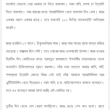
সতর্কতা যেগুলো নেয়া দরকার তা নিতে থাকলাম। গরম পানি, মশলা চা ইত্যাদি
নিতে থাকলাম। আর জ্বরের জন্য প্যারাসিটামল খেতে থাকলাম তিন বেলা। জ্বর
একবার আসে একবার ছাড়ে। তবে কখনোই ১০০ ডিগ্রি ফারেনহাইট অতিক্রম
করেনি।
জ্বর হয়েছিল ১৭ সালে। চিকুনগুনিয়ার সময়। জ্বর আর গায়ের ব্যথা কান্না করিয়ে
ছেড়েছে। মারাত্মক ছিল সেটা। তবে এবারের জ্বর একেবারেই হালকা। জ্বর হওয়ার
দ্বিতীয় দিন কোভিডের জন্য প্রস্তুত জামায়াতে ইসলামীর ডাক্তারদের থেকে
অনলাইন চিকিৎসাপত্র গ্রহণ করলাম। তাঁরা যখন শুনলেন আমার কাশি, সর্দি,
গলাব্যাথা ইত্যাদি কোনো বিষয় নেই তাই তাঁরা আমাকে প্যারাসিটামল আর
এন্টিহিস্টামিন খেতে দিয়েছেন। গরম পানি, র চা, আইসোলেশনে থাকতে বলেছেন।
তবে এও বলেছেন আমরা আশা করছি এটা কোভিড নয়।
তৃতীয় দিন থেকে বেশ ফ্রেশ লাগছিলো। জ্বর ছেড়ে গেল মনে হলো। রাতে