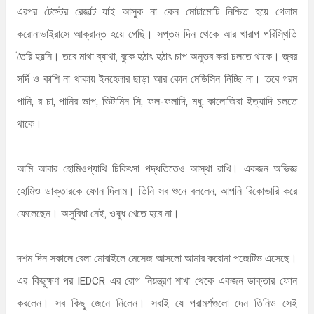
এরপর টেস্টের রেজাল্ট যাই আসুক না কেন মোটামোটি নিশ্চিত হয়ে গেলাম
করোনাভাইরাসে আক্রান্ত হয়ে গেছি। সপ্তম দিন থেকে আর খারাপ পরিস্থিতি
তৈরি হয়নি। তবে মাথা ব্যাথা, বুকে হঠাৎ হঠাৎ চাপ অনুভব করা চলতে থাকে। জ্বর
সর্দি ও কাশি না থাকায় ইনহেলার ছাড়া আর কোন মেডিসিন নিচ্ছি না। তবে গরম
পানি, র চা, পানির ভাপ, ভিটামিন সি, ফল-ফলাদি, মধু, কালোজিরা ইত্যাদি চলতে
থাকে।
আমি আবার হোমিওপ্যাথি চিকিৎসা পদ্ধতিতেও আস্থা রাখি। একজন অভিজ্ঞ
হোমিও ডাক্তারকে ফোন দিলাম। তিনি সব শুনে বললেন, আপনি রিকোভারি করে
ফেলেছেন। অসুবিধা নেই, ওষুধ খেতে হবে না।
দশম দিন সকালে বেলা মোবাইলে মেসেজ আসলো আমার করোনা পজেটিভ এসেছে।
এর কিছুক্ষণ পর IEDCR এর রোগ নিয়ন্ত্রণ শাখা থেকে একজন ডাক্তার ফোন
করলেন। সব কিছু জেনে নিলেন। সবাই যে পরামর্শগুলো দেন তিনিও সেই