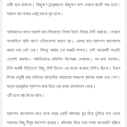
ভারী হয়ে থাকলো। কিছুক্ষণ তন্দ্রাচ্ছন্ন কিছুক্ষণ ভাপ এভাবে রাতটি পার হলো।
সকালে বাদ ফজর একটু ভালো ঘুম হলো।
অভিজ্ঞদের সাথে পরামর্শ করে সিদ্ধান্ত নিলাম ইবনে সিনায় টেস্ট করাবো। সেখানে
অনলাইনে নাকি আগে এপ্লিকেশন করতে হয়। এরপর কবে স্যাম্পল কালেকশন
করবে তার ডেট দেয়। কিন্তু আমার তো জরুরি লাগবে। তাই আরেকটি পদ্ধতি
এপ্লাই করলাম। আউটডোরে মেডিসিন বিশেষজ্ঞ দেখালাম। সব কথা বললাম।
তিনি জরুরী ভিত্তিতে কিছু টেস্ট দিলেন এর মধ্যে করোনা টেস্টও ছিলো। ইবনে
সিনায় চাকুরী করা ভাইদের আন্তরিক সহায়তায় সবগুলো ব্যাপার সহজ হয়ে গেল।
মাত্র আধাঘন্টায় স্যাম্পল জমা দিয়ে বের হলাম হাসপাতাল থেকে।
এটি হলো ষষ্ঠ দিনের ঘটনা।
স্যাম্পল কালেকশন মানে হলো লম্বা একটি কটনবাড মুখ দিয়ে ঢুকিয়ে গলা থেকে
সম্ভবত কিছু টিস্যু কালেশন করেছে। কটনবাড দিয়ে যখন গলায় গুতোগুতি হচ্ছিল