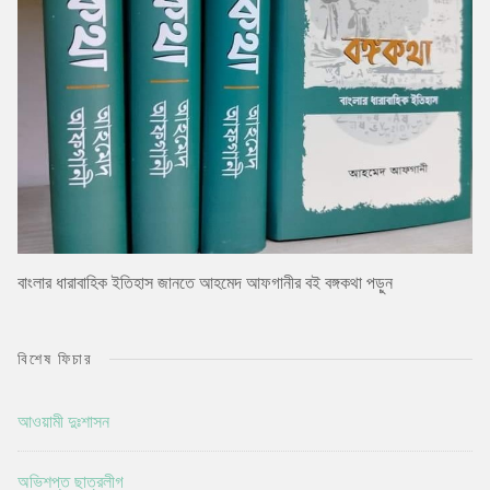
বাংলার ধারাবাহিক ইতিহাস জানতে আহমেদ আফগানীর বই বঙ্গকথা পড়ুন
বিশেষ ফিচার
আওয়ামী দুঃশাসন
অভিশপ্ত ছাত্রলীগ