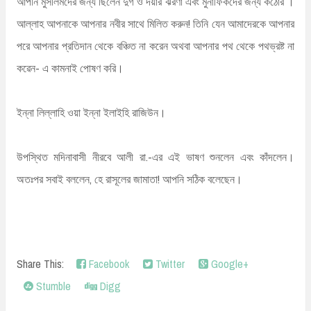
আপনি মুসলিমদের জন্য ছিলেন দুর্গ ও দয়ার ঝরণা এবং মুনাফিকদের জন্য কঠোর ।
আল্লাহ আপনাকে আপনার নবীর সাথে মিলিত করুন! তিনি যেন আমাদেরকে আপনার
পরে আপনার প্রতিদান থেকে বঞ্চিত না করেন অথবা আপনার পথ থেকে পথভ্রষ্ট না
কৱেন- এ কামনাই পোষণ করি।
ইন্না লিল্লাহি ওয়া ইন্না ইলাইহি রাজিউন।
উপস্থিত মদিনাবাসী নীরবে আলী রা.-এর এই ভাষণ শুনলেন এবং কাঁদলেন।
অতঃপর সবাই বললেন, হে রাসূলের জামাতা! আপনি সঠিক বলেছেন।
Share This:
Facebook
Twitter
Google+
Stumble
Digg