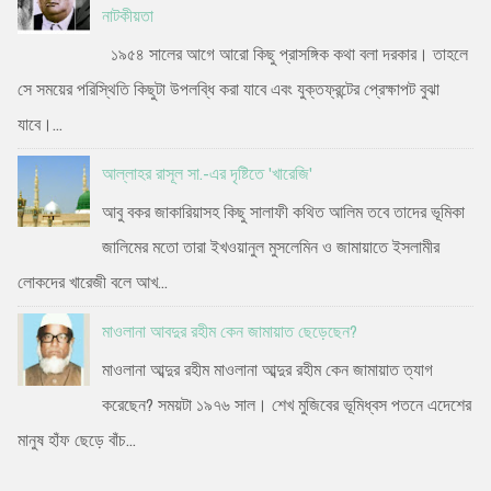
নাটকীয়তা
১৯৫৪ সালের আগে আরো কিছু প্রাসঙ্গিক কথা বলা দরকার। তাহলে
সে সময়ের পরিস্থিতি কিছুটা উপলব্ধি করা যাবে এবং যুক্তফ্রন্টের প্রেক্ষাপট বুঝা
যাবে।...
আল্লাহর রাসূল সা.-এর দৃষ্টিতে 'খারেজি'
আবু বকর জাকারিয়াসহ কিছু সালাফী কথিত আলিম তবে তাদের ভূমিকা
জালিমের মতো তারা ইখওয়ানুল মুসলেমিন ও জামায়াতে ইসলামীর
লোকদের খারেজী বলে আখ...
মাওলানা আবদুর রহীম কেন জামায়াত ছেড়েছেন?
মাওলানা আব্দুর রহীম মাওলানা আব্দুর রহীম কেন জামায়াত ত্যাগ
করেছেন? সময়টা ১৯৭৬ সাল। শেখ মুজিবের ভূমিধ্বস পতনে এদেশের
মানুষ হাঁফ ছেড়ে বাঁচ...