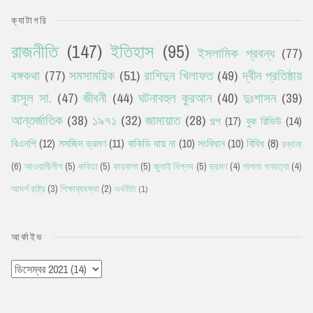
ক্যাটাগরি
রাজনীতি
(147)
ইতিহাস
(95)
ইসলামিক প্রবন্ধ
(77)
বঙ্গকথা
(77)
সমসাময়িক
(51)
রাশিদুন খিলাফত
(49)
দ্বীন প্রতিষ্ঠায়
রাসূল সা.
(47)
জীবনী
(44)
ঘটনাবহুল কুরআন
(40)
দুঃশাসন
(39)
আন্তর্জাতিক
(38)
১৯৭১
(32)
জামায়াত
(28)
গল্প
(17)
বুক রিভিউ
(14)
বিএনপি
(12)
মসজিদ ভ্রমণ
(11)
বাকিডি যায় না
(10)
সংবিধান
(10)
বিবিধ
(8)
রব্বানা
(6)
আওয়ামীলীগ
(5)
কবিতা
(5)
কারবালা
(5)
জুলাই বিপ্লব
(5)
ভ্রমণ
(4)
শাপলা গনহত্যা
(4)
আদর্শ রাষ্ট্র
(3)
শিক্ষাব্যবস্থা
(2)
অর্থনীতি
(1)
আর্কাইভ