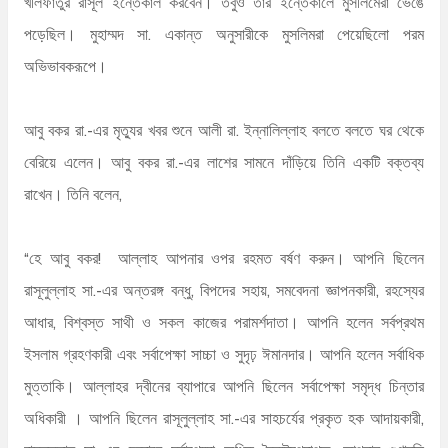
খলিফাতুর রাসূল ইন্তেকাল করবেন। তবুও তাঁর ইন্তেকালে মুসলিমেরা ভেঙে
পড়েছিল। মুহাম্মদ সা. একান্ত অনুসারীকে মুসলিমরা পেয়েছিলো পরম
অভিভাবকরূপে।
আবু বকর রা.-এর মৃত্যুর খবর শুনে আলী রা. ইন্নালিল্লাহ বলতে বলতে ঘর থেকে
বেরিয়ে এলেন। আবু বকর রা.-এর লাশের সামনে দাঁড়িয়ে তিনি একটি বক্তব্য
রাখেন। তিনি বলেন,
“হে আবু বকর! আল্লাহ আপনার ওপর রহমত বর্ষণ করুন। আপনি ছিলেন
রাসূলুল্লাহ সা.-এর অন্তরঙ্গ বন্ধু, বিপদের সহায়, সমবেদনা জ্ঞাপনকারী, রহস্যের
আধার, বিশ্বস্ত সাথী ও সকল কাজের পরামর্শদাতা। আপনি হলেন সর্বপ্রথম
ইসলাম গ্রহণকারী এবং সর্বাপেক্ষা সাচ্চা ও সুদৃঢ় ঈমানদার। আপনি হলেন সর্বাধিক
মুত্তাকি। আল্লাহর দ্বীনের ব্যাপারে আপনি ছিলেন সর্বাপেক্ষা সমৃদ্ধ চিন্তার
অধিকারী । আপনি ছিলেন রাসূলুল্লাহ সা.-এর সাহচর্যের প্রকৃত হক আদায়কারী,