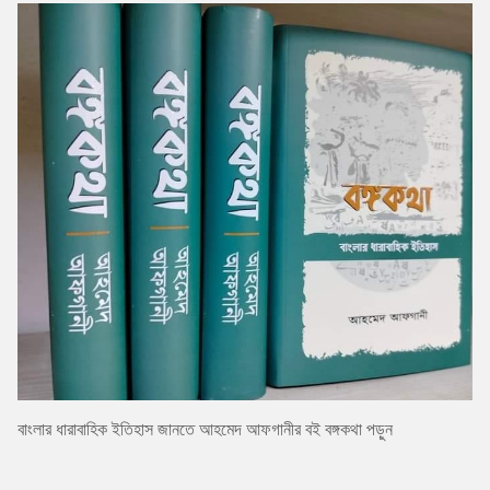
বাংলার ধারাবাহিক ইতিহাস জানতে আহমেদ আফগানীর বই বঙ্গকথা পড়ুন