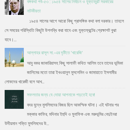
বঙ্গকথা পর্ব-৫৩ : ১৯৫৪ সালের নির্বাচন ও যুক্তফ্রন্ট সরকারের
নাটকীয়তা
১৯৫৪ সালের আগে আরো কিছু প্রাসঙ্গিক কথা বলা দরকার। তাহলে
সে সময়ের পরিস্থিতি কিছুটা উপলব্ধি করা যাবে এবং যুক্তফ্রন্টের প্রেক্ষাপট বুঝা
যাবে।...
আল্লাহর রাসূল সা.-এর দৃষ্টিতে 'খারেজি'
আবু বকর জাকারিয়াসহ কিছু সালাফী কথিত আলিম তবে তাদের ভূমিকা
জালিমের মতো তারা ইখওয়ানুল মুসলেমিন ও জামায়াতে ইসলামীর
লোকদের খারেজী বলে আখ...
সফলতার জন্য যে দোয়া আপনাকে পড়তেই হবে!
বদর যুদ্ধে মুসলিমদের বিজয় ছিল আকস্মিক ঘটনা। এই ঘটনার পর
মক্কার কাফির, মদিনার ইহুদি ও মুনাফিক এবং মরুভূমির বেদুইনরা
উদীয়মান শক্তি মুসলিমদের উ...