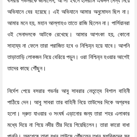
বসরার গভর্নরকে জানালেন, আ'লা ইবনে হাদরামি একদল সৈন্য নিয়ে 
অভিযানে বের হয়েছে। এই অভিযানে আমার অনুমোদন ছিল না। 
আমার মনে হয়, মহান আল্লাহও তাতে রাজি ছিলেন না। পার্সিয়ানরা 
ওই সেনাদলকে আটকে রেখেছে। আমার আশংকা হয়, কোনো 
সাহায্য না ফেলে তারা পরাজিত হবে ও নিশ্চিহ্ন হয়ে যাবে। আপনি 
তাড়াতাড়ি লোকজন নিয়ে বেরিয়ে পড়ুন। ওরা নিশ্চিহ্ন হওয়ার আগেই 
তাদের কাছে পৌঁছুন। 

নির্দেশ পেয়ে বসরার গভর্নর আবু সাবরার নেতৃত্বে বিশাল বাহিনী 
পাঠিয়ে দেন। আবু সাবরা তার বাহিনী নিয়ে তাউসের দিকে অগ্রসর 
হলো। দ্রুত যাওয়ার ও সংঘর্ষ এড়ানোর জন্য তারা শহর এলাকার 
মধ্যে দিয়ে না গিয়ে নদীর তীর দিয়ে গিয়েছিলেন। তারা কারো বাধা 
পাননি। অবশেষে তারা যখন তাউসে পৌঁছলেন তখন মুশরিকদের সব 