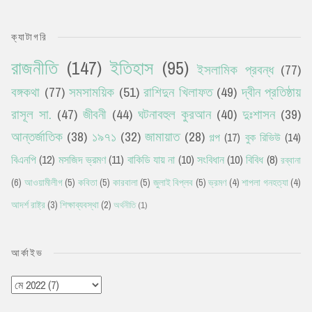
ক্যাটাগরি
রাজনীতি
(147)
ইতিহাস
(95)
ইসলামিক প্রবন্ধ
(77)
বঙ্গকথা
(77)
সমসাময়িক
(51)
রাশিদুন খিলাফত
(49)
দ্বীন প্রতিষ্ঠায়
রাসূল সা.
(47)
জীবনী
(44)
ঘটনাবহুল কুরআন
(40)
দুঃশাসন
(39)
আন্তর্জাতিক
(38)
১৯৭১
(32)
জামায়াত
(28)
গল্প
(17)
বুক রিভিউ
(14)
বিএনপি
(12)
মসজিদ ভ্রমণ
(11)
বাকিডি যায় না
(10)
সংবিধান
(10)
বিবিধ
(8)
রব্বানা
(6)
আওয়ামীলীগ
(5)
কবিতা
(5)
কারবালা
(5)
জুলাই বিপ্লব
(5)
ভ্রমণ
(4)
শাপলা গনহত্যা
(4)
আদর্শ রাষ্ট্র
(3)
শিক্ষাব্যবস্থা
(2)
অর্থনীতি
(1)
আর্কাইভ