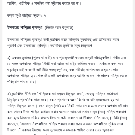
আর্থিক, শারীরিক ও মানসিক কষ্ট স্বীকার করতে হয় না।
কল্যাণমুখী রাষ্ট্রের স্বরুপঃ ৭
ইসলামের শাস্তির ব্যবস্থা
: (নিজাম আল উকুবাত)
ইসলামের শাস্তির ব্যবস্থা তথা দন্ডবিধি হচ্ছে আল্লাহ সুবহানাহু ওয়া তা’আলার দয়ার
প্রমাণ এবং ইসলামের সৌন্দর্য্য। দন্ডবিধির মূলনীতি সমূহ নিম্নরূপ:
১) একজন মুসলিম (পুরুষ বা নারী) তার প্রত্যেকটি কাজের জন্যই দায়িত্বশীল। শরীয়াহতে
যে সকল অপরাধের শাস্তি নির্দিষ্ট করা আছে তা রাষ্ট্র কার্যকর করবে। সমাজকে রক্ষা করে
শুধুমাত্র এই কারণেই এই নীতি গুরুত্বপূর্ণ নয়, বরং শরীয়াহ্ আদালতের মাধ্যমে কোন
অপরাধের শাস্তি হয়ে গেলে ঐ একই অপরাধের জন্য আখিরাত তথা পরকালের শাস্তি থেকে
পরিত্রাণ পাওযা যায়।
২) দন্ডবিধির নীতি হল “শাস্তিকে যথাসম্ভব নিবৃত্ত করা”, যেহেতু শাস্তির কঠোরতা
নিবৃত্তির প্রাথমিক কাজ করে। কোন প্রমাণের অংশ বিশেষ ও যদি সন্দেহজনক হয় তা
শাস্তি নিবৃত্ত করবে। যখন রাসূল (সাঃ) এর নিকট কোন লোক এসে তাদের অপরাধ স্বীকার
করে তাদের উপর শাস্তি কার্যকর করার আবেদন জানাতো তখন রাসূল (সাঃ) শাস্তি প্রয়োগ
করা হতে নিজেকে সরিয়ে রাখতে কিভাবে চেষ্টা করতেন তা সীরাতে বর্ণিত আছে। তিনি (সাঃ)
বলেছেন, “একজন নিরপরাধীকে শাস্তি প্রদান করার চেয়ে একজন অপরাধীকে মুক্তি দেয়া
উত্তম।” একজন ইমামের জন্য ভুলক্রমে একজনকে শাস্তি দেয়ার চেয়ে ভুলক্রমে