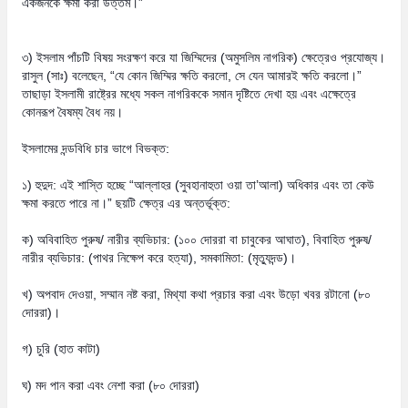
একজনকে ক্ষমা করা উত্তম।”
৩) ইসলাম পাঁচটি বিষয় সংরক্ষণ করে যা জিম্মিদের (অমুসলিম নাগরিক) ক্ষেত্রেও প্রযোজ্য।
রাসুল (সাঃ) বলেছেন, “যে কোন জিম্মির ক্ষতি করলো, সে যেন আমারই ক্ষতি করলো।”
তাছাড়া ইসলামী রাষ্ট্রের মধ্যে সকল নাগরিককে সমান দৃষ্টিতে দেখা হয় এবং এক্ষেত্রে
কোনরূপ বৈষম্য বৈধ নয়।
ইসলামের দন্ডবিধি চার ভাগে বিভক্ত:
১) হুদুদ: এই শাস্তি হচ্ছে “আল্লাহর (সুবহানাহুতা ওয়া তা’আলা) অধিকার এবং তা কেউ
ক্ষমা করতে পারে না।” ছয়টি ক্ষেত্র এর অন্তর্ভূক্ত:
ক) অবিবাহিত পুরুষ/ নারীর ব্যভিচার: (১০০ দোররা বা চাবুকের আঘাত), বিবাহিত পুরুষ/
নারীর ব্যভিচার: (পাথর নিক্ষেপ করে হত্যা), সমকামিতা: (মৃত্যুদন্ড)।
খ) অপবাদ দেওয়া, সম্মান নষ্ট করা, মিথ্যা কথা প্রচার করা এবং উড়ো খবর রটানো (৮০
দোররা)।
গ) চুরি (হাত কাটা)
ঘ) মদ পান করা এবং নেশা করা (৮০ দোররা)