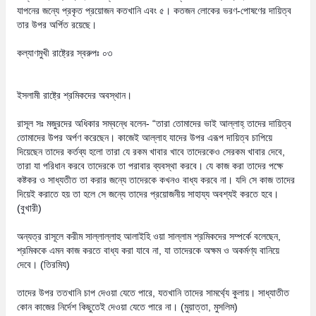
যাপনের জন্যে প্রকৃত প্রয়োজন কতখানি এবং ৫। কতজন লোকের ভরণ-পোষণের দায়িত্ব
তার উপর অর্পিত রয়েছে।
কল্যাণমুখী রাষ্ট্রের স্বরুপঃ ০৩
ইসলামী রাষ্ট্রে শ্রমিকদের অবস্থান।
রাসূল সঃ মজুরদের অধিকার সম্বন্ধে বলেন- “তারা তোমাদের ভাই আল্লাহ্‌ তাদের দায়িত্ব
তোমাদের উপর অর্পণ করেছেন। কাজেই আল্লাহ যাদের উপর এরূপ দায়িত্ব চাপিয়ে
দিয়েছেন তাদের কর্তব্য হলো তারা যে রকম খাবার খাবে তাদেরকেও সেরকম খাবার দেবে,
তারা যা পরিধান করবে তাদেরকে তা পরাবার ব্যবস্থা করবে। যে কাজ করা তাদের পক্ষে
কষ্টকর ও সাধ্যতীত তা করার জন্যে তাদেরকে কখনও বাধ্য করবে না। যদি সে কাজ তাদের
দিয়েই করাতে হয় তা হলে সে জন্যে তাদের প্রয়োজনীয় সাহায্য অবশ্যই করতে হবে।
(বুখারী)
অন্যত্র রাসূলে করীম সাল্লাল্লাহু আলাইহি ওয়া সাল্লাম শ্রমিকদের সম্পর্কে বলেছেন,
শ্রমিককে এমন কাজ করতে বাধ্য করা যাবে না, যা তাদেরকে অক্ষম ও অকর্মণ্য বানিয়ে
দেবে। (তিরমিয)
তাদের উপর ততখানি চাপ দেওয়া যেতে পারে, যতখানি তাদের সামর্থ্যে কুলায়। সাধ্যাতীত
কোন কাজের নির্দেশ কিছুতেই দেওয়া যেতে পারে না। (মুয়াত্তা, মুসলিম)