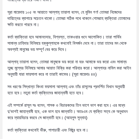
সূরা মায়েদায় ১০৫ নং আয়াতে আল্লাহ্‌ তায়ালা বলেন, হে মুমিন গণ! তোমরা নিজেদের
দায়িত্বের ব্যাপারে সচেতন থাকো। তোমরা সঠিক পথে থাকলে গোমরাহ ব্যক্তিরা তোমাদের
ক্ষতি করতে পারবে না।
কর্তা ব্যাক্তিরা হবে আমানতদার, বিশ্বস্ত, তাকওয়ার গুনে আলোকিত। তারা পার্থিব
সামান্য চাহিদার বিনিময়ে হক্কুল্লাহকে কখনোই বিসর্জন দেবে না। তারা তাদের মন থেকে
অবশ্যই মানুষের ভয় সম্পূর্ণ বের করে দিবে।
আল্লাহ্‌ তায়ালা বলেন, তোমরা মানুষকে ভয় করো না বরং আমাকে ভয় করো এবং সামান্য
তুচ্ছ মূল্যের বিনিময়ে আমার আয়াত বিক্রি করা পরিহার করো। আল্লাহর নাযিল করা আইন
অনুযায়ী যারা ফায়সালা করে না তারাই কাফের। (সূরা মায়েদাঃ ৪৪)
সব ধরণের সিদ্ধান্ত কিংবা ফয়সালা আল্লাহ্‌ এবং তাঁর রাসূলের প্রদর্শিত বিধান অনুযায়ী
হতে হবে। নতুবা কর্তা ব্যক্তিদের জাহান্নামী হতে হবে।
এই সম্পর্কে রাসূল সঃ বলেন, শাসক ও বিচারকদের তিন ভাগে ভাগ করা হবে। এর মধ্যে
দু’ভাগই জাহান্নামী হবে, এক ভাগ হবে জান্নাতি। অতঃএব যে ব্যক্তি সত্য কে অনুধাবন
করে ন্যায়বিচার করবে সে জান্নাতী হবে। (আহলুস সুন্নাহ)
কর্তা ব্যক্তিরা কখনোই ভীরু, পাপাচারী এবং নিষ্ঠুর হবে না।