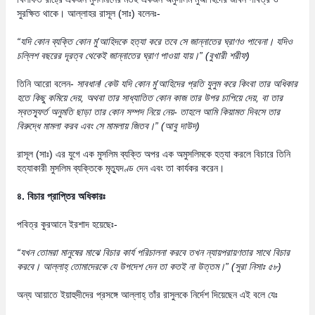
সুরক্ষিত থাকে। আল্লাহর রাসূল (সাঃ) বলেনঃ-
“
যদি কোন ব্যক্তি কোন মু
’
আহিদকে হত্যা করে তবে সে জান্নাতের ঘ্রাণও পাবেনা। যদিও
চল্লিশ বছরের দূরত্ব থেকেই জান্নাতের ঘ্রাণ পাওয়া যায়।
” (
বুখারী শরীফ)
তিনি আরো বলেন-
সাবধান! কেউ যদি কোন মু
’
আহিদের প্রতি যুলুম করে কিংবা তার অধিকার
হতে কিছু কমিয়ে দেয়
,
অথবা তার সাধ্যাতিত কোন কাজ তার উপর চাপিয়ে দেয়
,
বা তার
স্বতস্ফূর্ত অনুমতি ছাড়া তার কোন সম্পদ নিয়ে নেয়- তাহলে আমি কিয়ামত দিবসে তার
বিরুদ্ধে মামলা করব এবং সে মামলায় জিতব।
” (
আবু দাউদ)
রাসূল (সাঃ) এর যুগে এক মুসলিম ব্যক্তি অপর এক অমুসলিমকে হত্যা করলে বিচারে তিনি
হত্যাকারী মুসলিম ব্যক্তিকে মৃত্যুদণ্ড দেন এবং তা কার্যকর করেন।
৪. বিচার প্রাপ্তির অধিকারঃ
পবিত্র কুরআনে ইরশাদ হয়েছেঃ-
“
যখন তোমরা মানুষের মাঝে বিচার কার্য পরিচালনা করবে তখন ন্যায়পরায়ণতার সাথে বিচার
করবে। আল্লাহ্ তোমাদেরকে যে উপদেশ দেন তা কতই না উত্তম।
” (
সুরা নিসাঃ ৫৮)
অন্য আয়াতে ইয়াহুদীদের প্রসঙ্গে আল্লাহ্ তাঁর রাসুলকে নির্দেশ দিয়েছেন এই বলে যেঃ