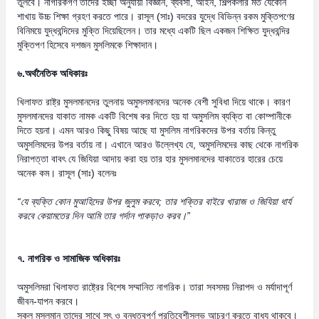
তুলবে। নাগরিকগণ তাদের ইচ্ছা অনুযায়ী বিজ্ঞান, ব্যবসা, আইন, শিল্পকলার মত যেকোন
শাখায় উচ্চ শিক্ষা গ্রহণ করতে পারে। রাসূল (সাঃ) বদরের যুদ্ধে বিভিন্ন রকম মুক্তিপণের
বিনিময়ে যুদ্ধবন্দিদের মুক্তি দিয়েছিলেন। তার মধ্যে একটি ছিল একজন শিক্ষিত যুদ্ধবন্দির
মুক্তিপণ হিসেবে দশজন মুসলিমকে শিক্ষাদান।
৬.অর্থনৈতিক অধিকারঃ
খিলাফত রাষ্ট্র মুসলমানদের তুলনায় অমুসলমানদের অনেক বেশী সুবিধা দিয়ে থাকে। কারণ
মুসলমানদের যাকাত নামক একটি বিশেষ কর দিতে হয় যা অমুসলিম ব্যক্তি বা কোম্পানীকে
দিতে হয়না। এমন আরও কিছু বিষয় আছে যা মুসলিম নাগরিকদের উপর বর্তায় কিন্তু
অমুসলিমদের উপর বর্তায় না। এখানে আরও উল্লেখ্য যে, অমুসলিমদের কাছ থেকে নাগরিক
নিরাপত্তা বাবৎ যে জিযিয়া আদায় করা হয় তার হার মুসলমানদের যাকাতের হারের চেয়ে
অনেক কম। রাসূল (সাঃ) বলেনঃ
“
যে ব্যক্তি কোন মুআহিদের উপর জুলুম করবে
;
তার শক্তির বাইরে খারাজ ও জিযিয়া ধার্য
করবে কেয়ামতের দিন আমি তার গর্দান পাকড়াও করব।
”
৭. নাগরিক ও সামাজিক অধিকারঃ
অমুসলিমরা খিলাফত রাষ্ট্রের বিশেষ সম্মানিত নাগরিক। তারা সবসময় নিরাপদ ও মর্যাদাপূর্ণ
জীবন-যাপন করবে।
সকল মুসলমান তাদের সাথে সৎ ও বন্ধুত্বপূর্ণ প্রতিবেশীসুলভ আচরণ করতে বাধ্য থাকবে।