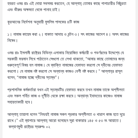
হযরত ওমর রাঃ এই দোয়া সবসময় করতেন, হে আল্লাহ্‌ তোমার কাছে পাপাচারীর নিষ্ঠুরতা
এবং ভীরুর অক্ষমতা থেকে পানাহ চাই।
কুরআনের নির্দেশনা অনুযায়ী মুসলিম শাসকের ৪টি কাজ
১। নামাজ কায়েম করা ২। যাকাত আদায় ও বন্টন ৩। সৎ কাজের আদেশ ৪। অসৎ কাজের
নিষেধ।
ওমর রাঃ ইসলামী রাষ্ট্রের বিভিন্ন এলাকায় নিয়োজিত কর্মচারী ও গভর্ণরদের উদ্দেশ্যে যে
সরকারী ফরমান লিখে পাঠাতেন সেগুলো তে লেখা থাকতো, “আমার কাছে তোমাদের জন্য
গুরুত্বপূর্ণ বিষয় হল নামাজ। যে ব্যাক্তি নামাজের হেফাযত করলো সে দ্বীনের হেফাযত
করলো। যে নামাজ নষ্ট করলো সে অন্যান্য কাজও বেশী নষ্ট করবে। ” আল্লাহ্‌র রাসূল
বলেন, “নামাজ হচ্ছে দ্বীনের স্তম্ভ”।
প্রশাসনিক কর্মকর্তারা যখন এই স্তম্ভটির হেফাযত করবে তখন নামাজ তাকে অশ্লীলতা
এবং সকল গর্হিত কাজ ও দূর্ণীতি থেকে রক্ষা করবে। অন্যান্য ইবাদতের কাজেও নামাজ
সহায়তাকারী হবে।
আল্লাহ্‌ তায়ালা বলেন “নিশ্চয়ই নামাজ সকল প্রকার অশ্লীলতা ও খারাপ কাজ হতে দূরে
রাখে।” এই ব্যাপারে আল্লাহ্‌ আরো বলেছেন সূরা বাকারার ১৪৫ ও ৫৩ নং আয়াতে।
কল্যাণমুখী রাষ্ট্রের স্বরুপঃ ০২