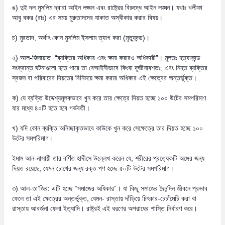
ঙ) দুই দল মুসলিম দ্বারা আইন লঙ্ঘন এবং রাষ্ট্রের বিরুদ্ধে আইন লঙ্ঘন। যথাঃ খলীফা
আবু বকর (রাঃ) এর সময় মুরুতাদদের যাকাত অস্বীকার করার বিষয়।
চ) মুরতাদ, অর্থাৎ কোন মুসলিম ইসলাম ত্যাগ করা (মৃত্যুদন্ড)।
২) আল-জিনায়াত: “ব্যক্তির অধিকার এবং ক্ষমা করারও অধিকারী”। মূলতঃ হত্যাকান্ড
সংক্রান্ত ঘটনাগুলো হতে পারে তা বেআইনীভাবে কিংবা দূর্ঘটনাবশতঃ, এবং নিহত ব্যক্তির
স্বজন বা পরিবারের দিয়তের বিনিময়ে ক্ষমা করার অধিকার এই ক্ষেত্রের অন্তর্ভূক্ত।
ক) যে ব্যক্তি উদ্দেশ্যমূলকভাবে খুন করে তার ক্ষেত্রে দিয়ত হচ্ছে ১০০ উটের সমপরিমাণ
যার মধ্যে ৪০টি হতে হবে গর্ভবতী।
খ) যদি কোন ব্যক্তি অনিচ্ছাকৃতভাবে কাউকে খুন করে সেক্ষেত্রে তার দিয়ত হচ্ছে ১০০
উটের সমপরিমাণ।
ইমাম আন-নাসায়ী তার বর্ণিত হাদীসে উল্লেখ করেন যে, শরীরের প্রত্যেকটি অঙ্গের জন্য
দিয়ত রয়েছে, যেমন চোখের জন্য রক্ত পণ হচ্ছে ৫০টি উটের সমপরিমাণ।
৩) আল-তা’জির: এটি হচ্ছে “সমাজের অধিকার”। যা কিছু সমাজের দৈনন্দিন জীবনে প্রভাব
ফেলে তা এই ক্ষেত্রের অন্তর্ভূক্ত, যেমন- রাস্তায় দাঁড়িয়ে চিৎকার-চেচাঁমেচি করা বা
রাস্তায় আবর্জনা ফেলা ইত্যাদি। রাষ্ট্রই এই ধরণের অপরাধের শাস্তি নির্ধারণ করে।