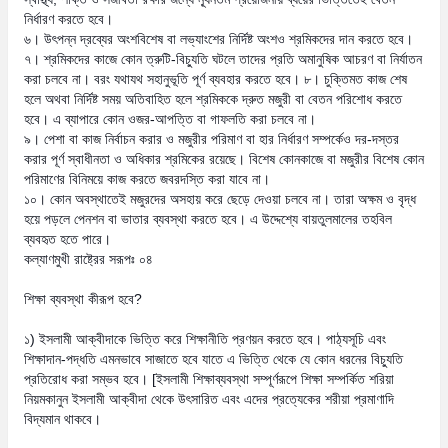
নির্ধারণ করতে হবে।
৬। উৎপন্ন দ্রব্যের অংশবিশেষ বা লভ্যাংশের নির্দিষ্ট অংশও শ্রমিকদের দান করতে হবে।
৭। শ্রমিকদের কাজে কোন ত্রুটি-বিচ্যুতি ঘটলে তাদের প্রতি অমানুষিক আচরণ বা নির্যাতন
করা চলবে না। বরং যথাযথ সহানুভূতি পূর্ণ ব্যবহার করতে হবে। ৮। চুক্তিমত কাজ শেষ
হলে অথবা নির্দিষ্ট সময় অতিবাহিত হলে শ্রমিককে দ্রুত মজুরী বা বেতন পরিশোধ করতে
হবে। এ ব্যাপারে কোন ওজর-আপত্তি বা গাফলতি করা চলবে না।
৯। পেশা বা কাজ নির্বাচন করার ও মজুরীর পরিমাণ বা হার নির্ধারণ সম্পর্কেও দর-দস্তর
করার পূর্ণ স্বাধীনতা ও অধিকার শ্রমিকের রয়েছে। বিশেষ কোনকাজে বা মজুরীর বিশেষ কোন
পরিমাণের বিনিময়ে কাজ করতে জবরদস্তি করা যাবে না।
১০। কোন অবস্থাতেই মজুরদের অসহায় করে ছেড়ে দেওয়া চলবে না। তারা অক্ষম ও বৃদ্ধ
হয়ে পড়লে পেনশন বা ভাতার ব্যবস্থা করতে হবে। এ উদ্দেশ্যে বায়তুলমালের তহবিল
ব্যবহৃত হতে পারে।
কল্যাণমুখী রাষ্ট্রের সরূপঃ ০৪
শিক্ষা ব্যবস্থা কীরূপ হবে?
১) ইসলামী আক্বীদাকে ভিত্তি করে শিক্ষানীতি প্রণয়ন করতে হবে। পাঠ্যসূচি এবং
শিক্ষাদান-পদ্ধতি এমনভাবে সাজাতে হবে যাতে এ ভিত্তি থেকে যে কোন ধরনের বিচ্যুতি
প্রতিরোধ করা সম্ভব হবে। [ইসলামী শিক্ষাব্যবস্থা সম্পূর্ণরূপে শিক্ষা সম্পর্কিত শরিয়া
নিয়মকানুন ইসলামী আক্বীদা থেকে উৎসারিত এবং এদের প্রত্যেকের শরীয়া প্রমাণাদি
বিদ্যমান থাকবে।