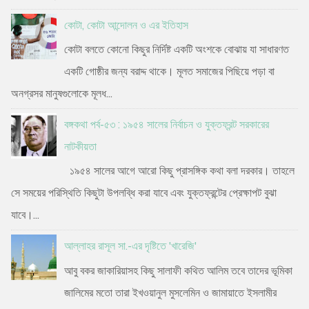
কোটা, কোটা আন্দোলন ও এর ইতিহাস
কোটা বলতে কোনো কিছুর নির্দিষ্ট একটি অংশকে বোঝায় যা সাধারণত
একটি গোষ্ঠীর জন্য বরাদ্দ থাকে। মূলত সমাজের পিছিয়ে পড়া বা
অনগ্রসর মানুষগুলোকে মূলধ...
বঙ্গকথা পর্ব-৫৩ : ১৯৫৪ সালের নির্বাচন ও যুক্তফ্রন্ট সরকারের
নাটকীয়তা
১৯৫৪ সালের আগে আরো কিছু প্রাসঙ্গিক কথা বলা দরকার। তাহলে
সে সময়ের পরিস্থিতি কিছুটা উপলব্ধি করা যাবে এবং যুক্তফ্রন্টের প্রেক্ষাপট বুঝা
যাবে।...
আল্লাহর রাসূল সা.-এর দৃষ্টিতে 'খারেজি'
আবু বকর জাকারিয়াসহ কিছু সালাফী কথিত আলিম তবে তাদের ভূমিকা
জালিমের মতো তারা ইখওয়ানুল মুসলেমিন ও জামায়াতে ইসলামীর