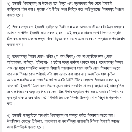
২) ইসলামী শিক্ষাব্যবস্থার উদ্দেশ্য হবে চিন্তা এবং স্বভাবগত দিক থেকে ইসলামী
ব্যক্তিত্ব গঠন করা। সুতরাং এই নীতির উপর ভিত্তি করে কারিকুলামের বিষয়সমূহ নির্ধারণ
করতে হবে।
৩) শিক্ষার লক্ষ্য হবে ইসলামী ব্যক্তিত্ব তৈরি করা এবং তাদেরকে জীবনের বিভিন্ন সমস্যার
সমাধান সম্পর্কিত ইসলামী জ্ঞান সরবরাহ করা। এই লক্ষ্যকে সামনে রেখে শিক্ষাদান-পদ্ধতি
ঠিক করতে হবে এবং এ লক্ষ্য থেকে বিচ্যুত করে ফেলে এমন যে কোনো পদ্ধতিকে প্রতিরোধ
করতে হবে।
৪) গবেষণালব্ধ বিজ্ঞান যেমন- গণিত (বা পদার্থবিদ্যা) এবং সাংস্কৃতিক জ্ঞান (যেমন
আইনশাস্ত্র, সাহিত্য, ইতিহাস)- এ দুটোর মধ্যে পার্থক্য থাকতে হবে। গবেষণালব্ধ বিজ্ঞান
এবং এর সাথে সম্পর্কিত অন্যান্য বিষয়াদি প্রয়োজনের সাথে সঙ্গতি রেখে শিক্ষাদান করতে
হবে এবং শিক্ষার কোন পর্যায়েই এটা বাধাগ্রস্ত করা যাবে না। অন্যদিকে সাংস্কৃতিক
জ্ঞানকে প্রাথমিক এবং মাধ্যমিক পর্যায়ে একটা নির্দিষ্ট নীতির মাধ্যমে শিক্ষাদান করতে হবে
যাতে এটা ইসলামী চিন্তা এবং নিয়মকানুনের সাথে সাংঘর্ষিক না হয়। এছাড়া এই সাংস্কৃতিক
জ্ঞানকে বিজ্ঞানের অন্যান্য বিষয়ের মতো উচ্চশিক্ষার অন্যান্য পর্যায়েও এমনভাবে শিক্ষাদানের
ব্যবস্থা থাকতে হবে যাতে সেটা শিক্ষানীতির এবং শিক্ষার উদ্দেশ্য থেকে বিচ্যুতি প্রদর্শন না
করে।
৫) ইসলামী সংস্কৃতিকে অবশ্যই শিক্ষাব্যবস্থার সমস্ত পর্যায়ে শিক্ষাদান করতে হবে।
উচ্চশিক্ষার ক্ষেত্রে চিকিৎসা, প্রকৌশল বা পদার্থবিদ্যা পাশাপাশি বিভিন্ন ইসলামী জ্ঞানের
জন্য ডিপার্টমেন্ট খুলতে হবে।