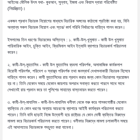
আইনের মৌলিক উৎস যথা- কুরআন, সুন্নাহ, ইজমা এবং কিয়াস দ্বারা পরিবেষ্টিত
(নিয়ন্ত্রিত)।
একজন প্রধান বিচারক নিয়োগের মাধ্যমে বিচারিক অঙ্গনের কাঠামো প্রতিষ্ঠা করা হয়, যিনি
অন্যান্য সকল বিচারক নিয়োগ এবং স্তর/ কার্য পরিধি নির্ধারণের দায়িত্ব পালন করেন।
ইসলামের তিন ধরণের বিচারকের অস্তিত্ব : ১. কাযী-উল্-খুসুমাত - কাযী উল খুসুমাত
পারিবারিক আইন, চুক্তি আইন, ক্রিমিনাল আইন ইত্যাদি ব্যাপারে বিচারকার্য পরিচালনা
করেন।
২. কাযী-উল্-মুহতাসিব - কাযী উল মুহতাসিব ব্যবসা পরিদর্শক, অসামাজিক কার্যকলাপ
বিরোধী পরিদর্শক, পরিবেশ ও স্বাস্থ্য পরিদর্শক তথা জনস্বার্থ দেখাশুনাকারী বিচারক হিসেবে
দায়িত্ব পালন করেন। কাযী মুহতাসিবের রায় প্রদান করার জন্য কোন বিচারালয় প্রয়োজন
হয় না। তিনি যেকোন সময়ে যেকোন জায়গায় অপরাধ সনাক্ত করতে পারলে সাথে সাথে
সেখানেই রায় প্রদান করে তা পুলিশের সাহায্যে বাস্তবায়ন করতে পারেন।
৩. কাযী-উল্-মাযালিম - কাযী-উল-মাযালিম খলীফা থেকে শুরু করে শাসকগোষ্ঠীর যেকোন
ব্যক্তির যে কোন ধরণের অন্যায় আচরণের ব্যাপারে আইনী কার্যক্রম পরিচালনা করতে
পারেন। তিনি বাদি ছাড়াই নিজে উদ্যোগী হয়ে রাষ্ট্রের যে কোন দোষী ব্যক্তির বিরুদ্ধে
মামলা করে বিচারকার্য পরিচালনা করতে পারেন। খলীফার বিরুদ্ধে মামলা চলাকালীন সময়ে
এই আদালতের বিচারককে পদচ্যুত করা যাবেনা।