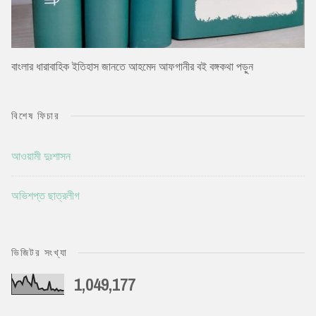
বাংলার ধারাবাহিক ইতিহাস জানতে আহমেদ আফগানীর বই বঙ্গকথা পড়ুন
বিশেষ ফিচার
আওয়ামী দুঃশাসন
অভিশপ্ত ছাত্রলীগ
ভিজিটর সংখ্যা
1,049,177