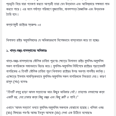
প্রভৃতি নিয়ে যারা গবেষণা করতে আগ্রহী তারা যেন উদ্ভাবন এবং আবিষ্কারে সক্ষমতা লাভ
করতে পারে। এর ফলে পর্যাপ্ত পরিমাণে মুজতাহিদ, মানসম্পন্ন বৈজ্ঞানিক এবং উদ্ভাবক
তৈরি হবে।
কল্যাণমুখী রাষ্ট্রের স্বরুপঃ ০৫
খিলাফত রাষ্ট্র অমুসলিমদের যে অধিকারগুলো বিশেষভাবে বাস্তবায়ন করে তা হচ্ছেঃ
১. খাদ্য-বস্ত্র-বাসস্থানের অধিকারঃ
খাদ্য-বস্ত্র-বাসস্থানের মৌলিক চাহিদা পূরণের ক্ষেত্রে খিলাফত রাষ্ট্র মুসলিম-অমুসলিম
সকল নাগরিককে সমানভাবে বিচার করে। মুসলিম-অমুসলিম নির্বিশেষে রাষ্ট্রের প্রত্যেকটি
নাগরিকের এ তিনটি মৌলিক চাহিদা পূরণ খিলাফত রাষ্ট্রের উপর অবশ্য পালনীয় কর্তব্য।
এক্ষেত্রে ইসলাম সামগ্রিকভাবে মুসলিম-অমুসলিম সকল নাগরিককে নিশ্চয়তা দেয়। কারণ
রাসূল (সাঃ) বলেনঃ
“
তিনটি বস্তু ছাড়া আদম সন্তানের আর কিছুর অধিকার নেই। তাহলোঃ বসবাসের জন্য
একটি ঘর
,
দেহ ঢাকার জন্য কিছু বস্ত্র এবং কিছু রুটি ও পানি।
”
এখানে ‘আদম সন্তান’ বলতে মুসলিম-অমুসলিম সকলকে বোঝানো হয়েছে। খলিফা ওমর
(রাঃ) মিসরের গভর্ণর আমর ইবনুল আসকে (রাঃ) লেখা এক চিঠিতে বলেছেনঃ