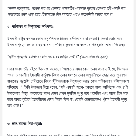
“
কসম আল্লাহর
,
আমার ভয় হয় তোমার শাসনাধীন এলাকার দূরতম কোণায় যদি একটি উট
অবহেলায় মারা পড়ে তবে কিয়ামতের দিন আমাকে এরও জবাবদিহি করতে হবে।
”
২. ধর্মপালন বা বিশ্বাসের অধিকারঃ
ইসলামী রাষ্ট্র কখনও কোন অমুসলিমকে নিজের ধর্মপালনে বাধা দেয়না। কিংবা জোর করে
ইসলাম গ্রহণ করতে বাধ্য করেনা। পবিত্র কুরআন এ ব্যাপারে পরিষ্কার ঘোষণা দিয়েছেঃ-
“
দ্বীন গ্রহণের ব্যাপারে কোন জোর-যবরদস্তি নেই।
” (
আল-বাকারাঃ ২৫৬)
স্যার থমাস তাঁর বইতে উল্লেখ করেছেন “আমাদের এমন কোন তথ্য জানা নেই যে, খিলাফত
শাসন চলাকালীন ইসলামী কর্তৃপক্ষ কিংবা কোন সংগঠন কোন অমুসলিমকে জোর করে মুসলমান
বানানোর প্রচেষ্টা চালিয়েছে কিংবা খৃীষ্টানদেরকে উত্যক্ত করার কোন পরিকল্পনার বহিঃপ্রকাশ
ঘটিয়েছে।” তিনি উদাহরণ দিয়ে বলেন, “যদি এমনটি হতো- তাহলে রাজা ফার্ডিনেন্ড এবং রাণী
ইসাবেলার নিষ্ঠুর পদক্ষেপের দরুণ যেমন স্পেন মুসলিম শূণ্য হয়ে পড়েছিল এবং সাড়ে তিন শত
বছর যাবত বৃটেনে ইয়াহুদীদের কোন নিবাস ছিল না, তেমনি জেরুজালেমও খৃষ্টান ইয়াহুদী শূন্য
হয়ে যেত।”
৩. জান-মালের নিরাপত্তাঃ
খিলাফত রাষ্ট্রে একজন মুসলমানের মতই একজন অমুসলিম মুআ‘হিদের জীবন পবিত্র ও