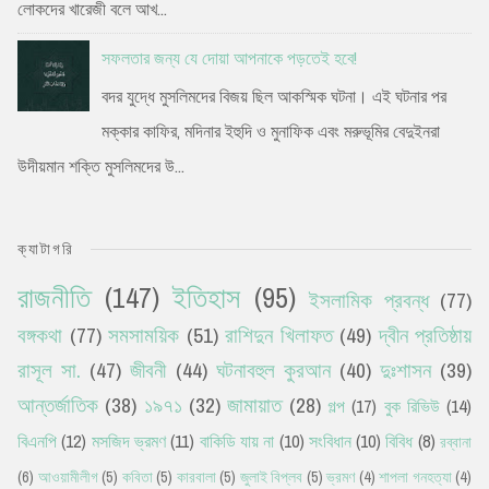
লোকদের খারেজী বলে আখ...
সফলতার জন্য যে দোয়া আপনাকে পড়তেই হবে!
বদর যুদ্ধে মুসলিমদের বিজয় ছিল আকস্মিক ঘটনা। এই ঘটনার পর
মক্কার কাফির, মদিনার ইহুদি ও মুনাফিক এবং মরুভূমির বেদুইনরা
উদীয়মান শক্তি মুসলিমদের উ...
ক্যাটাগরি
রাজনীতি
(147)
ইতিহাস
(95)
ইসলামিক প্রবন্ধ
(77)
বঙ্গকথা
(77)
সমসাময়িক
(51)
রাশিদুন খিলাফত
(49)
দ্বীন প্রতিষ্ঠায়
রাসূল সা.
(47)
জীবনী
(44)
ঘটনাবহুল কুরআন
(40)
দুঃশাসন
(39)
আন্তর্জাতিক
(38)
১৯৭১
(32)
জামায়াত
(28)
গল্প
(17)
বুক রিভিউ
(14)
বিএনপি
(12)
মসজিদ ভ্রমণ
(11)
বাকিডি যায় না
(10)
সংবিধান
(10)
বিবিধ
(8)
রব্বানা
(6)
আওয়ামীলীগ
(5)
কবিতা
(5)
কারবালা
(5)
জুলাই বিপ্লব
(5)
ভ্রমণ
(4)
শাপলা গনহত্যা
(4)