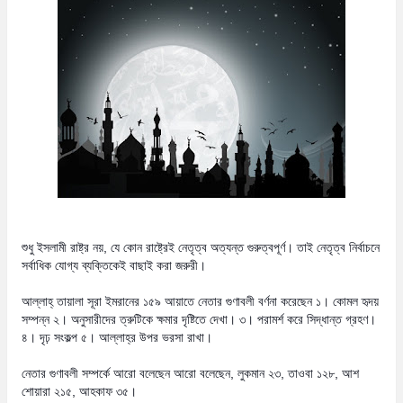
n
t
শুধু ইসলামী রাষ্ট্র নয়, যে কোন রাষ্ট্রেই নেতৃত্ব অত্যন্ত গুরুত্বপূর্ণ। তাই নেতৃত্ব নির্বাচনে
সর্বাধিক যোগ্য ব্যক্তিকেই বাছাই করা জরুরী।
আল্লাহ্‌ তায়ালা সূরা ইমরানের ১৫৯ আয়াতে নেতার গুণাবলী বর্ণনা করেছেন ১। কোমল হৃদয়
সম্পন্ন ২। অনুসারীদের ত্রুটিকে ক্ষমার দৃষ্টিতে দেখা। ৩। পরামর্শ করে সিদ্ধান্ত গ্রহণ।
৪। দৃঢ় সংকল্প ৫। আল্লাহ্‌র উপর ভরসা রাখা।
নেতার গুণাবলী সম্পর্কে আরো বলেছেন আরো বলেছেন, লুকমান ২৩, তাওবা ১২৮, আশ
শোয়ারা ২১৫, আহকাফ ৩৫।