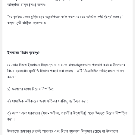
আল্লাহর রাসূল (সাঃ) বলেনঃ
“
যে ব্যক্তি কোন চুক্তিবদ্ধ অমুসলিমের ক্ষতি করল সে যেন আমাকে ক্ষতিগ্রস্থ করল।
”
কল্যাণমুখী রাষ্ট্রের স্বরুপঃ ৬
ইসলামের বিচার ব্যবস্থা
:
যে কোন বিষয়ে ইসলামের সিদ্ধান্ত বা রায় কে বাধ্যতামূলকভাবে প্রয়োগ করাকে ইসলামের
বিচার ব্যবস্থার মূলনীতি হিসাবে গ্রহণ করা হয়েছে। এটি নিম্নলিখিত দায়িত্বগুলো পালন
করবে:
১) জনগণের মধ্যে বিরোধ নিষ্পত্তি;
২) সামাজিক অধিকারের জন্য ক্ষতিকর সবকিছু প্রতিহত করা;
৩) জনগণ এবং সরকারের (যথা- খলীফা, ওয়ালী’র ইত্যাদির) মধ্যে উদ্ভুত বিরোধ নিষ্পত্তি
করা।
ইসলামের জন্মলগ্ন থেকেই আদালত এবং বিচার ব্যবস্থা বিদ্যমান রয়েছে যা ইসলামের