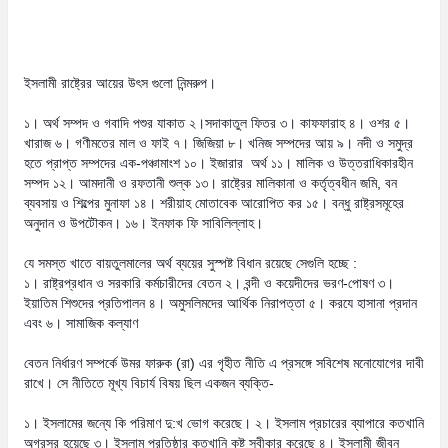
ইসলামী রাষ্ট্রের আয়ের উৎস গুলো নিন্মরুপ।
১। অর্থ সম্পদ ও গবাদি পশুর যাকাত ২।সদাকাতুল ফিতর ৩। কাফফারাহ ৪। ওশর ৫।
খারাজ ৬। গণীমতের মাল ও ফাই ৭। জিজিয়া ৮। খনিজ সম্পদের আয় ৯। নদী ও সমুদ্র
হতে প্রাপ্ত সম্পদের এক-পঞ্চামাংশ ১০। ইজারার অর্থ ১১। মালিক ও উত্তরাধিকারহীন
সম্পদ ১২। আমদানী ও রফতানী শুল্ক ১৩। রাষ্ট্রের মালিকানা ও কর্তৃত্বধীন জমি, বন
ব্যবসায় ও শিল্পের মুনাফা ১৪। শরীয়াহ মোতাবেক আরোপিত কর ১৫। বন্ধু রাষ্ট্রসমূহের
অনুদান ও উপটৌকন। ১৬। ইনফাক ফি সাবিলিল্লাহ।
যে সমস্ত খাতে বায়তুলমালের অর্থ ব্যয়ের সুস্পষ্ট বিধান রয়েছে সেগুলি হচ্ছে :
১। রাষ্ট্রপ্রধান ও সরকারি কর্মচারীদের বেতন ২। বন্দী ও কয়েদীদের ভরণ-পোষণ ৩।
ইয়াতিম শিশুদের প্রতিপালন ৪। অমুসলিমদের আর্থিক নিরাপত্তা ৫। করযে হাসানা প্রদান
এবং ৬। সামাজিক কল্যাণ
বেতন নির্ধারণ সম্পর্কে উমর ফারুক (রা) এর গৃহীত নীতি এ প্রসঙ্গে সবিশেষ মনোযোগের দাবী
রাখে। সে নীতিতে মূখ্য বিচার্য বিষয় ছিল একজন ব্যক্তি-
১। ইসলামের জন্যে কি পরিমাণ দু:খ ভোগ করেছে। ২। ইসলাম প্রচারের ব্যাপারে কতখানি
অগ্রসর হয়েছে ৩। ইসলাম প্রতিষ্ঠার কতখানি কষ্ট স্বীকার করেছে ৪। ইসলামী জীবন