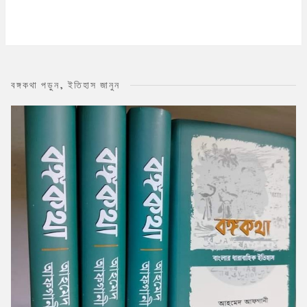
বঙ্গকথা পড়ুন, ইতিহাস জানুন