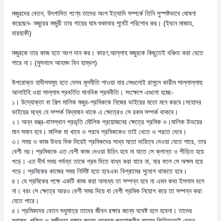
মজুরদের বেতন, উৎপাদিত পণ্যে তাদের অংশ ইত্যাদি সম্পর্কে তিনি সুস্পষ্টভাবে ঘোষণা
করেছেন- মজুরের মজুরী তার গায়ের ঘাম শুকাবার পূর্বেই পরিশোধ কর। (ইবনে মাজাহ,
বায়হাকী)
মজুরকে তার কাজ হতে অংশ দান কর। কারণ,আল্লাহ মজুরকে কিছুতেই বঞ্চিত করা যেতে
পারে না। (মুসনাদে আহমদ বিন হাম্বল)
উপরোক্ত হাদীসসমূহ হতে যেসব মূলনীতি পাওয়া যায় সেগুলোই রাসূলে কারীম সাল্লাল্লাহু
আলাইহি ওয়া সাল্লাম প্রবর্তিত মানবিক শ্রমনীতি। সংক্ষেপে এগুলো হচ্ছে-
১। উদ্যোক্তা বা শিল্প মালিক মজুর-শ্রমিককে নিজের ভাইয়ের মতো মনে করবে।সহোদর
ভাইয়ের মধ্যে যে সম্পর্ক বিদ্যমান থাকে এ ক্ষেত্রেও সে রকম সম্পর্ক থাকবে।
২। অন্ন বস্ত্র-বাসস্থান প্রভৃতি মৌলিক প্রয়োজনের ক্ষেত্রে শ্রমিক ও।মালিক উভয়ের
মান সমান হবে। মালিক যা খাবে ও পরবে শ্রমিককেও তাই খেতে ও পরতে দেবে।
৩। সময় ও কাজ উভয় দিক দিয়েই শ্রমিকদের সাধ্য মতো দায়িত্ব দেওয়া যেতে পারে, তার
বেশী নয়। শ্রমিককে এত বেশী কাজ দেওয়া উচিৎ হবে না যাতে সে ক্লান্ত ও পীড়িত হয়ে
পড়ে। এত দীর্ঘ সময় পর্যন্ত তাকে শ্রম দিতে বাধ্য করা যাবে না, যার ফলে সে অক্ষম হয়ে
পড়ে। শ্রমিকের কাজের সময় নির্দিষ্ট হতে হবেএবং বিশ্রামের সুযোগ থাকতে হবে।
৪। যে শ্রমিকের পক্ষে একটি কাজ করা অসাধ্য তা সম্পন্ন হবে না এমন কথা ইসলাম বলে
না। বরং সে ক্ষেত্রে আরও বেশী সময় দিয়ে বা বেশী শ্রমিক নিয়োগ করে তা সম্পন্ন করা
যেতে পারে।
৫। শ্রমিকদের বেতন শুধুমাত্র তাদের জীবন রক্ষার জন্যে যথেষ্ট হলে হবেনা। তাদের
স্বাস্থ্য, শক্তি ও সজীবতা রক্ষার জন্যে ন্যূনতম প্রয়োজনীয় ব্যয়ের ভিত্তিতেই বেতন