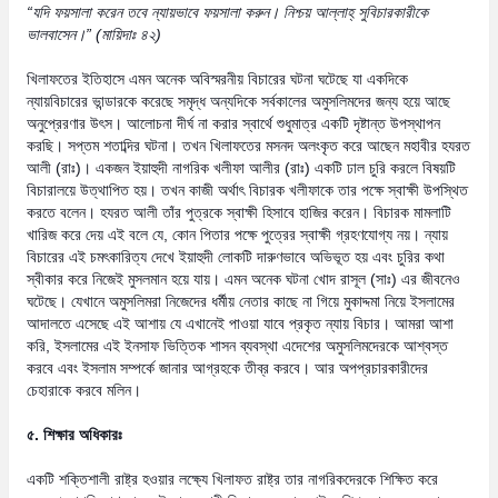
“
যদি ফয়সালা করেন তবে ন্যায়ভাবে ফয়সালা করুন। নিশ্চয় আল্লাহ্ সুবিচারকারীকে
ভালবাসেন।
” (
মায়িদাঃ ৪২)
খিলাফতের ইতিহাসে এমন অনেক অবিস্মরনীয় বিচারের ঘটনা ঘটেছে যা একদিকে
ন্যায়বিচারের ভান্ডারকে করেছে সমৃদ্ধ অন্যদিকে সর্বকালের অমুসলিমদের জন্য হয়ে আছে
অনুপ্রেরণার উৎস। আলোচনা দীর্ঘ না করার স্বার্থে শুধুমাত্র একটি দৃষ্টান্ত উপস্থাপন
করছি। সপ্তম শতাব্দির ঘটনা। তখন খিলাফতের মসনদ অলংকৃত করে আছেন মহাবীর হযরত
আলী (রাঃ)। একজন ইয়াহুদী নাগরিক খলীফা আলীর (রাঃ) একটি ঢাল চুরি করলে বিষয়টি
বিচারালয়ে উত্থাপিত হয়। তখন কাজী অর্থাৎ বিচারক খলীফাকে তার পক্ষে স্বাক্ষী উপস্থিত
করতে বলেন। হযরত আলী তাঁর পুত্রকে স্বাক্ষী হিসাবে হাজির করেন। বিচারক মামলাটি
খারিজ করে দেয় এই বলে যে, কোন পিতার পক্ষে পুত্রের স্বাক্ষী গ্রহণযোগ্য নয়। ন্যায়
বিচারের এই চমৎকারিত্য দেখে ইয়াহুদী লোকটি দারুণভাবে অভিভূত হয় এবং চুরির কথা
স্বীকার করে নিজেই মুসলমান হয়ে যায়। এমন অনেক ঘটনা খোদ রাসূল (সাঃ) এর জীবনেও
ঘটেছে। যেখানে অমুসলিমরা নিজেদের ধর্মীয় নেতার কাছে না গিয়ে মুকাদ্দমা নিয়ে ইসলামের
আদালতে এসেছে এই আশায় যে এখানেই পাওয়া যাবে প্রকৃত ন্যায় বিচার। আমরা আশা
করি, ইসলামের এই ইনসাফ ভিত্তিক শাসন ব্যবস্থা এদেশের অমুসলিমদেরকে আশ্বস্ত
করবে এবং ইসলাম সম্পর্কে জানার আগ্রহকে তীব্র করবে। আর অপপ্রচারকারীদের
চেহারাকে করবে মলিন।
৫. শিক্ষার অধিকারঃ
একটি শক্তিশালী রাষ্ট্র হওয়ার লক্ষ্যে খিলাফত রাষ্ট্র তার নাগরিকদেরকে শিক্ষিত করে