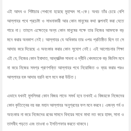
এই আদব ও শিষ্টাচার শেখানো হয়েছে মুহাম্মদ সা.-কে। অথচ তাঁর চেয়ে বেশি
আল্লাহর পথে প্রচেষ্টা ও সাধনাকারী আর কোন মানুষের কথা কল্পনাই করা যেতে
পারে না। তাহলে এক্ষেত্রে অন্য কোন মানুষের পক্ষে তার নিজের আমলকে বড়
মনে করার অবকাশ নেই। আল্লাহর যে অধিকার তার ওপর প্রতিষ্ঠিত ছিল তা সে
আদায় করে দিয়েছে এ অহংকার করার কোন সুযোগ নেই। এই আলোচনার শিক্ষা
এই যে, নিজের কোন ইবাদাত, আধ্যাত্মিক সাধনা ও দ্বীনি খেদমতকে বড় জিনিস মনে
না করে নিজের সমগ্র প্রাণশক্তি আল্লাহর পথে নিয়োজিত ও ব্যয় করার পরও
আল্লাহর হক আদায় হয়নি বলে মনে করা উচিত।
এভাবে যখনই মুসলিমরা কোন বিজয় লাভে সমর্থ হবে তখনই এ বিজয়কে নিজেদের
কোন কৃতিত্বের নয় বরং মহান আল্লাহর অনুগ্রহের ফল মনে করবে। এজন্য গর্ব ও
অহংকার না করে নিজেদের রবের সামনে বিনয়ের সাথে মাথা নত করে হামদ, সানা ও
তাসবীহ পড়তে এবং তাওবা ও ইসতিগফার করতে থাকবে।