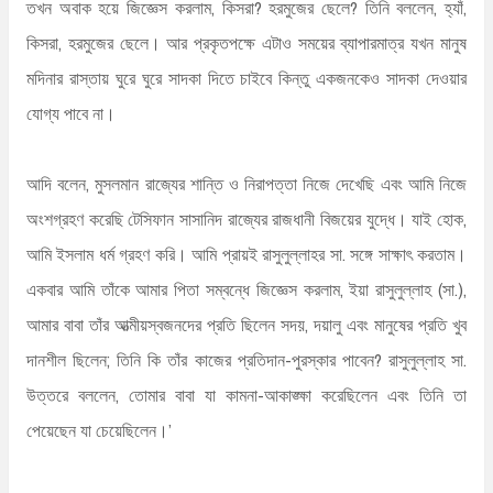
তখন অবাক হয়ে জিজ্ঞেস করলাম, কিসরা? হরমুজের ছেলে? তিনি বললেন, হ্যাঁ,
কিসরা, হরমুজের ছেলে। আর প্রকৃতপক্ষে এটাও সময়ের ব্যাপারমাত্র যখন মানুষ
মদিনার রাস্তায় ঘুরে ঘুরে সাদকা দিতে চাইবে কিন্তু একজনকেও সাদকা দেওয়ার
যোগ্য পাবে না।
আদি বলেন, মুসলমান রাজ্যের শান্তি ও নিরাপত্তা নিজে দেখেছি এবং আমি নিজে
অংশগ্রহণ করেছি টেসিফান সাসানিদ রাজ্যের রাজধানী বিজয়ের যুদ্ধে। যাই হোক,
আমি ইসলাম ধর্ম গ্রহণ করি। আমি প্রায়ই রাসুলুল্লাহর সা. সঙ্গে সাক্ষাৎ করতাম।
একবার আমি তাঁকে আমার পিতা সম্বন্ধে জিজ্ঞেস করলাম, ইয়া রাসুলুল্লাহ (সা.),
আমার বাবা তাঁর আত্মীয়স্বজনদের প্রতি ছিলেন সদয়, দয়ালু এবং মানুষের প্রতি খুব
দানশীল ছিলেন; তিনি কি তাঁর কাজের প্রতিদান-পুরস্কার পাবেন? রাসুলুল্লাহ সা.
উত্তরে বললেন, তোমার বাবা যা কামনা-আকাঙ্ক্ষা করেছিলেন এবং তিনি তা
পেয়েছেন যা চেয়েছিলেন।’