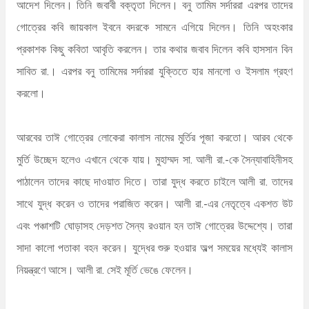
আদেশ দিলেন। তিনি জবাবী বক্তৃতা দিলেন। বনু তামিম সর্দাররা এরপর তাদের
গোত্রের কবি জায়কাল ইবনে বদরকে সামনে এগিয়ে দিলেন। তিনি অহংকার
প্রকাশক কিছু কবিতা আবৃতি করলেন। তার কথার জবাব দিলেন কবি হাসসান বিন
সাবিত রা.। এরপর বনু তামিমের সর্দাররা যুক্তিতে হার মানলো ও ইসলাম গ্রহণ
করলো।
আরবের তাঈ গোত্রের লোকেরা কালাস নামের মুর্তির পূজা করতো। আরব থেকে
মুর্তি উচ্ছেদ হলেও এখানে থেকে যায়। মুহাম্মদ সা. আলী রা.-কে সৈন্যাবাহিনীসহ
পাঠালেন তাদের কাছে দাওয়াত দিতে। তারা যুদ্ধ করতে চাইলে আলী রা. তাদের
সাথে যুদ্ধ করেন ও তাদের পরাজিত করেন। আলী রা.-এর নেতৃত্বে একশত উট
এবং পঞ্চাশটি ঘোড়াসহ দেড়শত সৈন্য রওয়ান হন তাঈ গোত্রের উদ্দেশ্যে। তারা
সাদা কালো পতাকা বহন করেন। যুদ্ধের শুরু হওয়ার অল্প সময়ের মধ্যেই কালাস
নিয়ন্ত্রণে আসে। আলী রা. সেই মূর্তি ভেঙে ফেলেন।