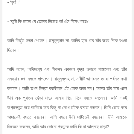
- ‘হ্যাঁ।’
- ‘তুমি কি জানো যে তোমার নিজের ধর্ম এটা নিষেধ করে?’
আদি কিছুটা লজ্জা পেলেন। রাসুলুল্লাহ সা. আদির হাত ধরে তাঁর ঘরের দিকে রওনা
দিলেন।
আদি বলেন, ‘পথিমধ্যে এক শিশুসহ একজন বৃদ্ধা ওনাকে থামালেন এবং তাঁর
সমস্যার কথা বলতে লাগলেন। রাসুলুল্লাহ সা. নারীটি আশ্বস্ত হওয়া পর্যন্ত কথা
বললেন। আমি তখন চিন্তা করছিলাম এই লোক রাজা নন। আমরা তাঁর ঘরে এলে
উনি এক পুরাতন ছেঁড়া মাদুর আমার নিচে দিয়ে বসতে বললেন। আমি একটু
অপ্রস্তুত হয়ে তাকিয়ে আর কিছু না দেখে তাঁকে বসতে বললাম। তিনি জোর করে
আমাকেই বসতে বললেন। আমি বসলে উনি মাটিতেই বসলেন। উনি আমাকে
জিজ্ঞেস করলেন, আমি আর কোনো প্রভুকে জানি কি না আল্লাহ ছাড়া?