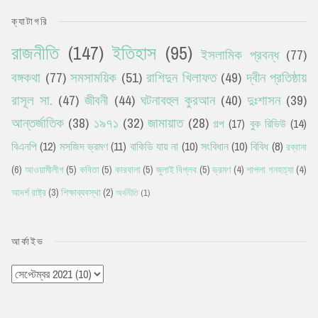
ক্যাটাগরি
রাজনীতি
(147)
ইতিহাস
(95)
ইসলামিক প্রবন্ধ
(77)
বঙ্গকথা
(77)
সমসাময়িক
(51)
রাশিদুন খিলাফত
(49)
দ্বীন প্রতিষ্ঠায়
রাসূল সা.
(47)
জীবনী
(44)
ঘটনাবহুল কুরআন
(40)
দুঃশাসন
(39)
আন্তর্জাতিক
(38)
১৯৭১
(32)
জামায়াত
(28)
গল্প
(17)
বুক রিভিউ
(14)
বিএনপি
(12)
মসজিদ ভ্রমণ
(11)
বাকিডি যায় না
(10)
সংবিধান
(10)
বিবিধ
(8)
রব্বানা
(6)
আওয়ামীলীগ
(5)
কবিতা
(5)
কারবালা
(5)
জুলাই বিপ্লব
(5)
ভ্রমণ
(4)
শাপলা গনহত্যা
(4)
আদর্শ রাষ্ট্র
(3)
শিক্ষাব্যবস্থা
(2)
অর্থনীতি
(1)
আর্কাইভ