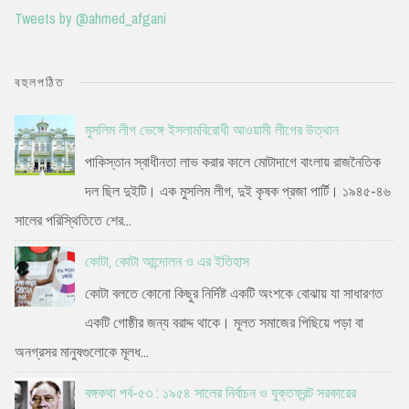
Tweets by @ahmed_afgani
বহুলপঠিত
মুসলিম লীগ ভেঙ্গে ইসলামবিরোধী আওয়ামী লীগের উত্থান
পাকিস্তান স্বাধীনতা লাভ করার কালে মোটাদাগে বাংলায় রাজনৈতিক
দল ছিল দুইটি। এক মুসলিম লীগ, দুই কৃষক প্রজা পার্টি। ১৯৪৫-৪৬
সালের পরিস্থিতিতে শের...
কোটা, কোটা আন্দোলন ও এর ইতিহাস
কোটা বলতে কোনো কিছুর নির্দিষ্ট একটি অংশকে বোঝায় যা সাধারণত
একটি গোষ্ঠীর জন্য বরাদ্দ থাকে। মূলত সমাজের পিছিয়ে পড়া বা
অনগ্রসর মানুষগুলোকে মূলধ...
বঙ্গকথা পর্ব-৫৩ : ১৯৫৪ সালের নির্বাচন ও যুক্তফ্রন্ট সরকারের