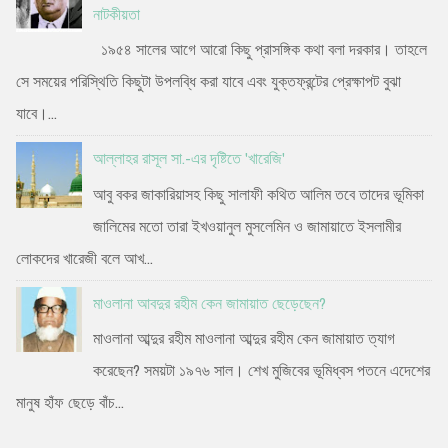
নাটকীয়তা
১৯৫৪ সালের আগে আরো কিছু প্রাসঙ্গিক কথা বলা দরকার। তাহলে
সে সময়ের পরিস্থিতি কিছুটা উপলব্ধি করা যাবে এবং যুক্তফ্রন্টের প্রেক্ষাপট বুঝা
যাবে।...
আল্লাহর রাসূল সা.-এর দৃষ্টিতে 'খারেজি'
আবু বকর জাকারিয়াসহ কিছু সালাফী কথিত আলিম তবে তাদের ভূমিকা
জালিমের মতো তারা ইখওয়ানুল মুসলেমিন ও জামায়াতে ইসলামীর
লোকদের খারেজী বলে আখ...
মাওলানা আবদুর রহীম কেন জামায়াত ছেড়েছেন?
মাওলানা আব্দুর রহীম মাওলানা আব্দুর রহীম কেন জামায়াত ত্যাগ
করেছেন? সময়টা ১৯৭৬ সাল। শেখ মুজিবের ভূমিধ্বস পতনে এদেশের
মানুষ হাঁফ ছেড়ে বাঁচ...