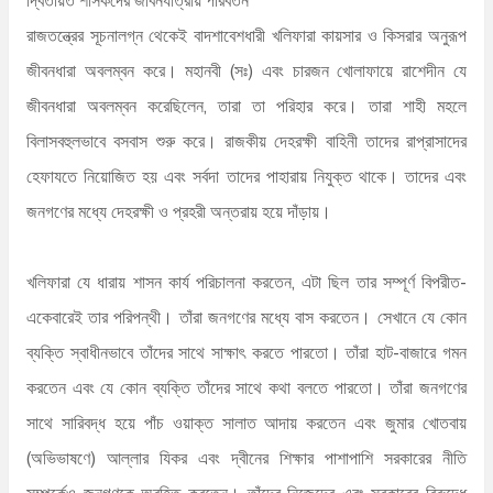
রাজতন্ত্রের সূচনালগ্ন থেকেই বাদশাবেশধারী খলিফারা কায়সার ও কিসরার অনুরূপ
জীবনধারা অবলম্বন করে। মহানবী (সঃ) এবং চারজন খোলাফায়ে রাশেদীন যে
জীবনধারা অবলম্বন করেছিলেন, তারা তা পরিহার করে। তারা শাহী মহলে
বিলাসবহুলভাবে বসবাস শুরু করে। রাজকীয় দেহরক্ষী বাহিনী তাদের রাপ্রাসাদের
হেফাযতে নিয়োজিত হয় এবং সর্বদা তাদের পাহারায় নিযুক্ত থাকে। তাদের এবং
জনগণের মধ্যে দেহরক্ষী ও প্রহরী অন্তরায় হয়ে দাঁড়ায়।
খলিফারা যে ধারায় শাসন কার্য পরিচালনা করতেন, এটা ছিল তার সম্পূর্ণ বিপরীত-
একেবারেই তার পরিপন্থী। তাঁরা জনগণের মধ্যে বাস করতেন। সেখানে যে কোন
ব্যক্তি স্বাধীনভাবে তাঁদের সাথে সাক্ষাৎ করতে পারতো। তাঁরা হাট-বাজারে গমন
করতেন এবং যে কোন ব্যক্তি তাঁদের সাথে কথা বলতে পারতো। তাঁরা জনগণের
সাথে সারিবদ্ধ হয়ে পাঁচ ওয়াক্ত সালাত আদায় করতেন এবং জুমার খোতবায়
(অভিভাষণে) আল্লার যিকর এবং দ্বীনের শিক্ষার পাশাপাশি সরকারের নীতি
সম্পর্কেও জনগণকে অবহিত করতেন। তাঁদের নিজেদের এবং সরকারের বিরুদ্ধে