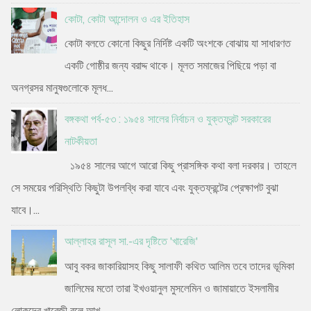
কোটা, কোটা আন্দোলন ও এর ইতিহাস
কোটা বলতে কোনো কিছুর নির্দিষ্ট একটি অংশকে বোঝায় যা সাধারণত
একটি গোষ্ঠীর জন্য বরাদ্দ থাকে। মূলত সমাজের পিছিয়ে পড়া বা
অনগ্রসর মানুষগুলোকে মূলধ...
বঙ্গকথা পর্ব-৫৩ : ১৯৫৪ সালের নির্বাচন ও যুক্তফ্রন্ট সরকারের
নাটকীয়তা
১৯৫৪ সালের আগে আরো কিছু প্রাসঙ্গিক কথা বলা দরকার। তাহলে
সে সময়ের পরিস্থিতি কিছুটা উপলব্ধি করা যাবে এবং যুক্তফ্রন্টের প্রেক্ষাপট বুঝা
যাবে।...
আল্লাহর রাসূল সা.-এর দৃষ্টিতে 'খারেজি'
আবু বকর জাকারিয়াসহ কিছু সালাফী কথিত আলিম তবে তাদের ভূমিকা
জালিমের মতো তারা ইখওয়ানুল মুসলেমিন ও জামায়াতে ইসলামীর
লোকদের খারেজী বলে আখ...