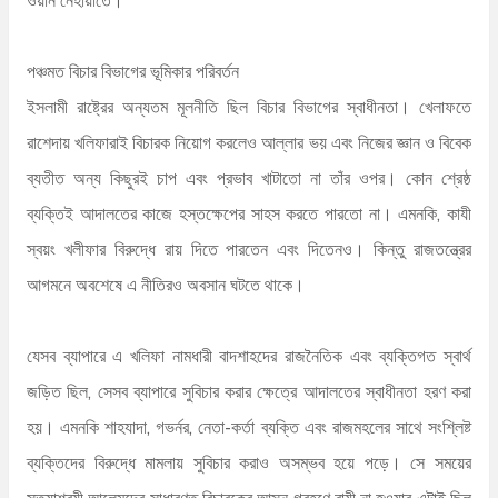
পঞ্চমত বিচার বিভাগের ভূমিকার পরিবর্তন
ইসলামী রাষ্ট্রের অন্যতম মূলনীতি ছিল বিচার বিভাগের স্বাধীনতা। খেলাফতে
রাশেদায় খলিফারাই বিচারক নিয়োগ করলেও আল্লার ভয় এবং নিজের জ্ঞান ও বিবেক
ব্যতীত অন্য কিছুরই চাপ এবং প্রভাব খাটাতো না তাঁর ওপর। কোন শ্রেষ্ঠ
ব্যক্তিই আদালতের কাজে হস্তক্ষেপের সাহস করতে পারতো না। এমনকি, কাযী
স্বয়ং খলীফার বিরুদ্ধে রায় দিতে পারতেন এবং দিতেনও। কিন্তু রাজতন্ত্রের
আগমনে অবশেষে এ নীতিরও অবসান ঘটতে থাকে।
যেসব ব্যাপারে এ খলিফা নামধারী বাদশাহদের রাজনৈতিক এবং ব্যক্তিগত স্বার্থ
জড়িত ছিল, সেসব ব্যাপারে সুবিচার করার ক্ষেত্রে আদালতের স্বাধীনতা হরণ করা
হয়। এমনকি শাহযাদা, গভর্নর, নেতা-কর্তা ব্যক্তি এবং রাজমহলের সাথে সংশ্লিষ্ট
ব্যক্তিদের বিরুদ্ধে মামলায় সুবিচার করাও অসম্ভব হয়ে পড়ে। সে সময়ের
সত্যাশ্রয়ী আলেমদের সাধারণত বিচারকের আসন গ্রহণে রাযী না হওয়ার এটাই ছিল