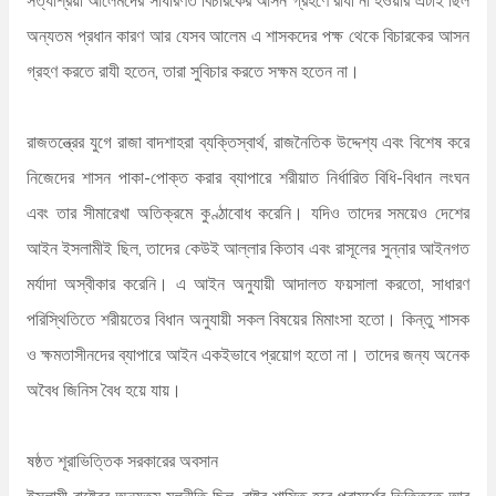
অন্যতম প্রধান কারণ আর যেসব আলেম এ শাসকদের পক্ষ থেকে বিচারকের আসন
গ্রহণ করতে রাযী হতেন, তারা সুবিচার করতে সক্ষম হতেন না।
রাজতন্ত্রের যুগে রাজা বাদশাহরা ব্যক্তিস্বার্থ, রাজনৈতিক উদ্দেশ্য এবং বিশেষ করে
নিজেদের শাসন পাকা-পোক্ত করার ব্যাপারে শরীয়াত নির্ধারিত বিধি-বিধান লংঘন
এবং তার সীমারেখা অতিক্রমে কুণ্ঠাবোধ করেনি। যদিও তাদের সময়েও দেশের
আইন ইসলামীই ছিল, তাদের কেউই আল্লার কিতাব এবং রাসূলের সুন্নার আইনগত
মর্যাদা অস্বীকার করেনি। এ আইন অনুযায়ী আদালত ফয়সালা করতো, সাধারণ
পরিস্থিতিতে শরীয়তের বিধান অনুযায়ী সকল বিষয়ের মিমাংসা হতো। কিন্তু শাসক
ও ক্ষমতাসীনদের ব্যাপারে আইন একইভাবে প্রয়োগ হতো না। তাদের জন্য অনেক
অবৈধ জিনিস বৈধ হয়ে যায়।
ষষ্ঠত শূরাভিত্তিক সরকারের অবসান
ইসলামী রাষ্ট্রের অন্যতম মূলনীতি ছিল, রাষ্ট্র শাসিত হবে পরামর্শের ভিত্তিতে আর