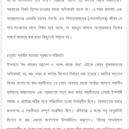
সরকারের নিকট হিসেব চাওয়ার কারো অধিকারই থাকে না। এ সময় বাদশাহ এবং
শাহজাদাদের এমনকি তাদের গভর্ণর এবং সিপাহসালাদের (সেনাপতিদের) জীবন যে
শান-শওকতের সাথে নির্বাহ হয়ে থাকে, তা বায়তুল মালকে অন্যায়ভাবে নিজের
স্বার্থে ব্যবহার করা ছাড়া কিছুতেই সম্ভব নয়।
চতুর্থত স্বাধীন মতামত প্রকাশে পরিবর্তন
ইসলামে 'সৎ কাজের আদেশ ও অসৎ কাজে বাধা' এটাকে কেবল মুসলমানদের
অধিকারই নয়, বরং ফরয বা কর্তব্য হিসেবে নির্ধারণ করা হয়েছে। জাতির সচেতন
বিবেক জনগণের বাক-স্বাধীনতা, যে কোন অন্যায় কাজে সর্বোচ্চ আসনে সমাসীন
ব্যক্তির সমালোচনা এবং প্রকাশ্যে সত্য কথা বলার স্বাধীনতার ওপরই ইসলামী
সমাজ ও রাষ্ট্রের সঠিক পথে পরিচালিত হওয়া নির্ভরশীল ছিল। খিলাফতের সময়ে
জনগণের এ স্বাধীনতা সম্পূর্ণ সংরক্ষিত ছিল। খলিফারা এ জন্য শুধু অনুমতিই
দিতেন না বরং এজন্য জনগণকে উৎসাহিতও করতেন। তাঁদের শাসনামলে
সত্যভাষীর কণ্ঠরোধ করা হতো না বরং এ জন্য তাঁরা প্রশংসা এবং অভিনন্দন লাভ