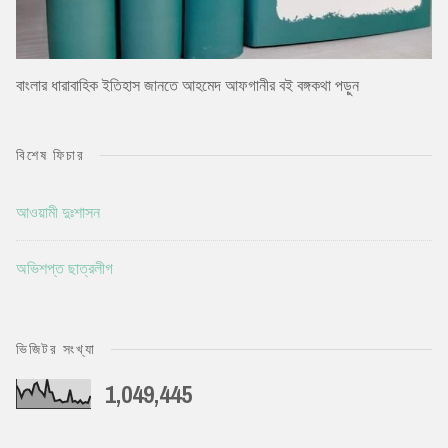
বাংলার ধারাবাহিক ইতিহাস জানতে আহমেদ আফগানীর বই বঙ্গকথা পড়ুন
বিশেষ ফিচার
আওয়ামী দুঃশাসন
অভিশপ্ত ছাত্রলীগ
ভিজিটর সংখ্যা
1,049,445