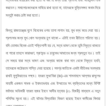
করতেন। সমালোচকদেরকে দাবিয়ে রাখা হতো না, তাদেরকে যুক্তিসঙ্গত জবাব দিয়ে
সন্তুষ্ট করার চেষ্টা করা হতো।
কিন্তু রাজতন্ত্রের যুগে বিবেকের ওপর তালা লাগান হয়, মুখ বন্ধ করে দেয়া হয়।
প্রশংসার জন্য মুখ খোল অন্যথায় চুপ থাকো – এটাই তখন রীতিতে পরিণত হয়।
যদি তোমার বিবেক এতই শক্তিশালী হয় যে, সত্য ভাষণ থেকে তুমি নিবৃত্ত থাকতে
না পারো তাহলে কারাবরণ, প্রাণদন্ড ও চাবুকের আঘাতের জন্য প্রস্তুত হও। তাই
সে সময়ে যারা সত্য ভাষণ এবং অন্যায় কাজে বাধা দান থেকে নিবৃত্ত হননি,
তাদেরকে কঠোরতম শাস্তি দেয়া হয়েছে। সমগ্র জাতিকে একটা ভীতিকর অবস্থায়
রাখাই মুলুকিয়াতের লক্ষ্য। হযরত মুআ’বিয়া (রাঃ)-এর শাসনামলে আল্লার রাসূলের
সাহাবী একজন সাধক ও ইবাদতগুযার এবং উম্মাতের সৎ ব্যক্তিদের মধ্যে বিশিষ্ট
মর্যাদার অধিকারী হযরত হুজর ইবনে আদীর হত্যার (৫১ হিজরী) মাধ্যমে এ নতুন
পলিসির সূচনা হয়। এই ঘটনার বিস্তারিত বিবরণ রয়েছে ইবনে কাসীরের বিদায়া
ওয়ান নেহায়াতে।