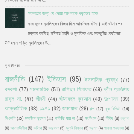
সফলতার জন্য যে দোয়া আপনাকে পড়তেই হবে!
বদর যুদ্ধে মুসলিমদের বিজয় ছিল আকস্মিক ঘটনা। এই ঘটনার পর
মক্কার কাফির, মদিনার ইহুদি ও মুনাফিক এবং মরুভূমির বেদুইনরা
উদীয়মান শক্তি মুসলিমদের উ...
ক্যাটাগরি
রাজনীতি
(147)
ইতিহাস
(95)
ইসলামিক প্রবন্ধ
(77)
বঙ্গকথা
(77)
সমসাময়িক
(51)
রাশিদুন খিলাফত
(49)
দ্বীন প্রতিষ্ঠায়
রাসূল সা.
(47)
জীবনী
(44)
ঘটনাবহুল কুরআন
(40)
দুঃশাসন
(39)
আন্তর্জাতিক
(38)
১৯৭১
(32)
জামায়াত
(28)
গল্প
(17)
বুক রিভিউ
(14)
বিএনপি
(12)
মসজিদ ভ্রমণ
(11)
বাকিডি যায় না
(10)
সংবিধান
(10)
বিবিধ
(8)
রব্বানা
(6)
আওয়ামীলীগ
(5)
কবিতা
(5)
কারবালা
(5)
জুলাই বিপ্লব
(5)
ভ্রমণ
(4)
শাপলা গনহত্যা
(4)