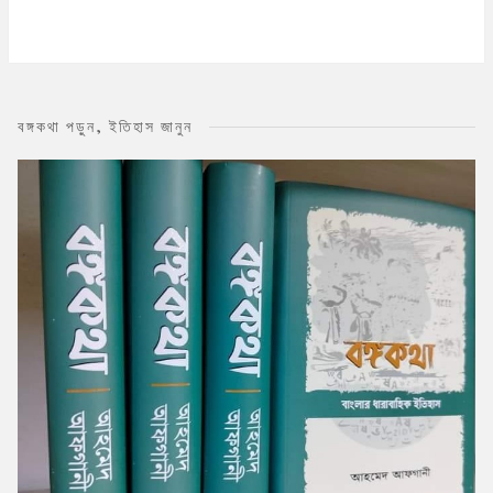
বঙ্গকথা পড়ুন, ইতিহাস জানুন