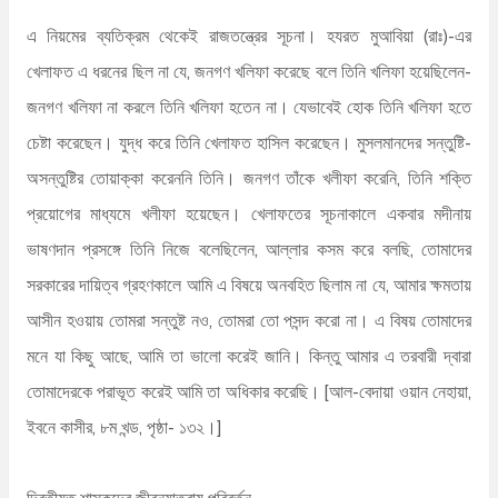
এ নিয়মের ব্যতিক্রম থেকেই রাজতন্ত্রের সূচনা। হযরত মুআবিয়া (রাঃ)-এর
খেলাফত এ ধরনের ছিল না যে, জনগণ খলিফা করেছে বলে তিনি খলিফা হয়েছিলেন-
জনগণ খলিফা না করলে তিনি খলিফা হতেন না। যেভাবেই হোক তিনি খলিফা হতে
চেষ্টা করেছেন। যুদ্ধ করে তিনি খেলাফত হাসিল করেছেন। মুসলমানদের সন্তুষ্টি-
অসন্তুষ্টির তোয়াক্কা করেননি তিনি। জনগণ তাঁকে খলীফা করেনি, তিনি শক্তি
প্রয়োগের মাধ্যমে খলীফা হয়েছেন। খেলাফতের সূচনাকালে একবার মদীনায়
ভাষণদান প্রসঙ্গে তিনি নিজে বলেছিলেন, আল্লার কসম করে বলছি, তোমাদের
সরকারের দায়িত্ব গ্রহণকালে আমি এ বিষয়ে অনবহিত ছিলাম না যে, আমার ক্ষমতায়
আসীন হওয়ায় তোমরা সন্তুষ্ট নও, তোমরা তো পসন্দ করো না। এ বিষয় তোমাদের
মনে যা কিছু আছে, আমি তা ভালো করেই জানি। কিন্তু আমার এ তরবারী দ্বারা
তোমাদেরকে পরাভূত করেই আমি তা অধিকার করেছি। [আল-বেদায়া ওয়ান নেহায়া,
ইবনে কাসীর, ৮ম খন্ড, পৃষ্ঠা- ১৩২।]
দ্বিতীয়ত শাসকদের জীবনযাত্রায় পরিবর্তন