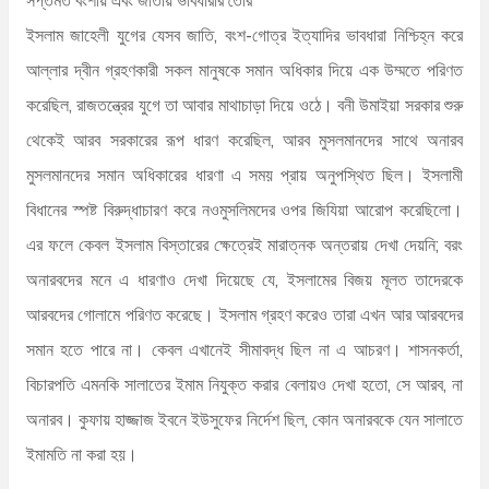
ইসলাম জাহেলী যুগের যেসব জাতি, বংশ-গোত্র ইত্যাদির ভাবধারা নিশ্চিহ্ন করে
আল্লার দ্বীন গ্রহণকারী সকল মানুষকে সমান অধিকার দিয়ে এক উম্মতে পরিণত
করেছিল, রাজতন্ত্রের যুগে তা আবার মাথাচাড়া দিয়ে ওঠে। বনী উমাইয়া সরকার শুরু
থেকেই আরব সরকারের রূপ ধারণ করেছিল, আরব মুসলমানদের সাথে অনারব
মুসলমানদের সমান অধিকারের ধারণা এ সময় প্রায় অনুপস্থিত ছিল। ইসলামী
বিধানের স্পষ্ট বিরুদ্ধাচারণ করে নওমুসলিমদের ওপর জিযিয়া আরোপ করেছিলো।
এর ফলে কেবল ইসলাম বিস্তারের ক্ষেত্রেই মারাত্নক অন্তরায় দেখা দেয়নি; বরং
অনারবদের মনে এ ধারণাও দেখা দিয়েছে যে, ইসলামের বিজয় মূলত তাদেরকে
আরবদের গোলামে পরিণত করেছে। ইসলাম গ্রহণ করেও তারা এখন আর আরবদের
সমান হতে পারে না। কেবল এখানেই সীমাবদ্ধ ছিল না এ আচরণ। শাসনকর্তা,
বিচারপতি এমনকি সালাতের ইমাম নিযুক্ত করার বেলায়ও দেখা হতো, সে আরব, না
অনারব। কুফায় হাজ্জাজ ইবনে ইউসুফের নির্দেশ ছিল, কোন অনারবকে যেন সালাতে
ইমামতি না করা হয়।