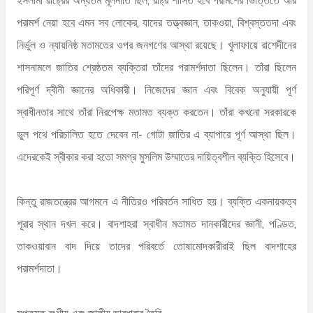
পরামর্শ নেয়া হবে এমন সব লোকের, যাদের তত্ত্বজ্ঞান, তাকওয়া, বিশ্বস্ততদা এবং
নির্ভুল ও ন্যায়নিষ্ঠ মতামতের ওপর জনগণের আস্থা রয়েছে। খুলাফায়ে রাশেদীনের
শাসনামলে জাতির শ্রেষ্ঠতম ব্যক্তিরা তাঁদের পরামর্শদাতা ছিলেন। তাঁরা ছিলেন
পরিপূর্ণ দ্বীনী জ্ঞানের অধিকারী। নিজেদের জ্ঞান এবং বিবেক অনুযায়ী পূর্ণ
স্বাধীনতার সাথে তাঁরা নিরপেক্ষ মতামত ব্যক্ত করতেন। তাঁরা কখনো সরকারকে
ভুল পথে পরিচালিত হতে দেবেন না- গোটা জাতির এ ব্যাপারে পূর্ণ আস্থা ছিল।
এদেরকেই স্বীকার করা হতো সমগ্র মুসলিম উম্মাতের দায়িত্বশীল ব্যক্তি হিসেবে।
কিন্তু রাজতন্ত্রের আগমনে এ নীতিরও পরিবর্তন সাধিত হয়। ব্যক্তি একনায়কত্ব
শূরার স্থান দখল করে। বাদশাহরা স্বাধীন মতামত দানকারীদের জ্ঞানী, পণ্ডিত,
তাকওয়াবান বাদ দিয়ে তাদের পরিবর্তে তোষামোদকারীরাই ছিল বাদশাহের
পরামর্শদাতা।
সপ্তমত বংশীয় এবং জাতীয় ভাবধারার তৈরি