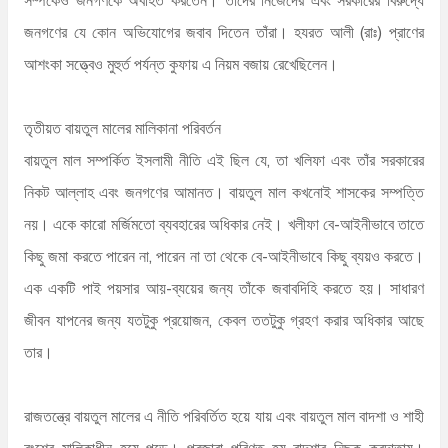
জনগণের যে কোন অভিযোগের জবাব দিতেন তাঁরা। হযরত আলী (রাঃ) প্রাণের
আশংকা সত্ত্বেও মুহুর্ত পর্যন্ত কুফায় এ নিয়ম বজায় রেখেছিলেন।
তৃতীয়ত বায়তুল মালের মালিকানা পরিবর্তন
বায়তুল মাল সম্পর্কিত ইসলামী নীতি এই ছিল যে, তা খলিফা এবং তাঁর সরকারের
নিকট আল্লাহ এবং জনগণের আমানত। বায়তুল মাল কখনোই শাসকের সম্পত্তি
নয়। একে কারো মর্জিমতো ব্যবহারের অধিকার নেই। খলীফা বে-আইনীভাবে তাতে
কিছু জমা করতে পারেন না, পারেন না তা থেকে বে-আইনীভাবে কিছু ব্যয়ও করতে।
এক একটি পাই পয়সার আয়-ব্যয়ের জন্য তাঁকে জবাবদিহি করতে হয়। সাধারণ
জীবন যাপনের জন্য যতটুকু প্রয়োজন, কেবল ততটুকু গ্রহণ করার অধিকার আছে
তার।
রাজতন্ত্রে বায়তুল মালের এ নীতি পরিবর্তিত হয়ে যায় এবং বায়তুল মাল বাদশা ও শাহী
বংশের মালিকাধীন হয়ে পড়ে। প্রজারা পরিণত হয় বাদশার নিছক করদাতায়।