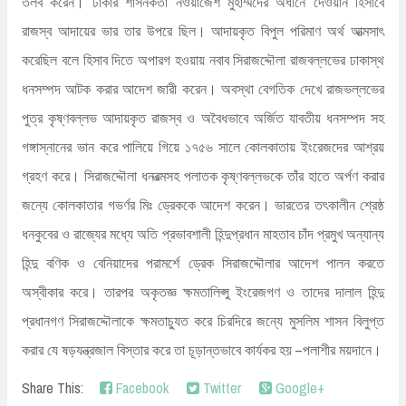
তলব করেন। ঢাকার শাসনকর্তা নওয়াজেশ মুহাম্মদের অধীনে দেওয়ান হিসাবে
রাজস্ব আদায়ের ভার তার উপরে ছিল। আদায়কৃত বিপুল পরিমাণ অর্থ আত্মসাৎ
করেছিল বলে হিসাব দিতে অপারগ হওয়ায় নবাব সিরাজদ্দৌলা রাজবল্লভের ঢাকাস্থ
ধনসম্পদ আটক করার আদেশ জারী করেন। অবস্থা বেগতিক দেখে রাজভল্লভের
পুত্র কৃষ্ণবল্লভ আদায়কৃত রাজস্ব ও অবৈধভাবে অর্জিত যাবতীয় ধনসম্পদ সহ
গঙ্গাস্নানের ভান করে পালিয়ে গিয়ে ১৭৫৬ সালে কোলকাতায় ইংরেজদের আশ্রয়
গ্রহণ করে। সিরাজদ্দৌলা ধনরত্মসহ পলাতক কৃষ্ণবল্লভকে তাঁর হাতে অর্পণ করার
জন্যে কোলকাতার গভর্ণর মিঃ ড্রেককে আদেশ করেন। ভারতের তৎকালীন শ্রেষ্ঠ
ধনকুবের ও রাজ্যের মধ্যে অতি প্রভাবশালী হিন্দুপ্রধান মাহতাব চাঁদ প্রমুখ অন্যান্য
হিন্দু বণিক ও বেনিয়াদের পরামর্শে ড্রেক সিরাজদ্দৌলার আদেশ পালন করতে
অস্বীকার করে। তারপর অকৃতজ্ঞ ক্ষমতালিপ্সু ইংরেজগণ ও তাদের দালাল হিন্দু
প্রধানগণ সিরাজদ্দৌলাকে ক্ষমতাচ্যুত করে চিরদিরে জন্যে মুসলিম শাসন বিলুপ্ত
করার যে ষড়যন্ত্রজাল বিস্তার করে তা চূড়ান্তভাবে কার্যকর হয় –পলাশীর ময়দানে।
Share This:
Facebook
Twitter
Google+