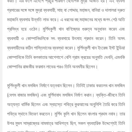
করত। এর ফলে এদেশে প্রচুর পরিমাণ বৈদেশিক মুদ্রা অর্জিত হয়। এই ব্যবসা
প্রসারের সঙ্গে সঙ্গে মুদ্রা ব্যবসায়ী, সাহু বা পোদ্দার, মহাজন, বানিয়া ও দালালরা দ্রুত
মহাজনি ব্যবসায় উন্নতি লাভ করে। এ ধরনের বহু মহাজনের মধ্যে জগৎ শেঠ অতি
প্রসিদ্ধ হয়ে ওঠেন। মুর্শিদকুলী খান বাণিজ্যের গুরুত্ব অনুধাবন করেন এবং
ব্যবসায়ী ও কোম্পানিগুলিকে সৎ ব্যবসায়ে উৎসাহ প্রদান করেন। তিনি অসৎ
ব্যবসায়ীদের কঠিন শাস্তিদানের ব্যবস্থা করেন। মুর্শিদকুলী খান ইংরেজ ইস্ট ইন্ডিয়া
কোম্পানিকে তিনি কলকাতার আশেপাশে বেশি গ্রাম ক্রয়ের অনুমতি দেননি, এমনকি
কোম্পানির রাজকীয় ফরমান লাভের পরও তিনি অনমনীয় ছিলেন।
মুর্শিদকুলী খান মসজিদ নির্মাণে যত্নবান ছিলেন। তিনিই ঢাকার করতলব খান মসজিদ
(বেগম বাজার মসজিদ) এবং মুর্শিদাবাদ মসজিদ নির্মাণ করান। ব্যক্তি-জীবনে তিনি
অত্যন্ত ধার্মিক ছিলেন এবং স্বহস্তে পবিত্র কুরআনের অনুলিপি তৈরি করে তিনি
পবিত্র স্থানে বিতরণ করতেন। মুর্শিদ কুলি খান ছিলেন বাংলার প্রথম নবাব। তার
উপর মুঘল সাম্রাজ্যের নামমাত্র আধিপত্য ছিল, সকল ব্যবহারিক উদ্দেশ্যেই তিনি