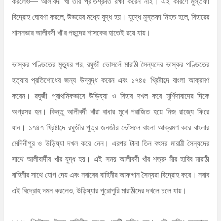
করলেও― আলীবর্দী খাঁ তাঁর প্রতিশ্রুতি রক্ষা করেন নাই। এই কারণে মুস্তফা
বিদ্রোহ ঘোষণা করলে, উভয়ের মধ্যে যুদ্ধ হয়। যুদ্ধে মুস্তফা নিহত হলে, বিহারের
শাসনভার আলীবর্দী খাঁ'র পছন্দের শাসকের হাতেই রয়ে যায়।
ভাস্কর পণ্ডিতের মৃত্যুর পর, রঘুজী ভোসলেঁ মারাঠী সৈন্যদের ভাস্কর পণ্ডিতের
হত্যার প্রতিশোধের জন্য উদ্বুদ্ধ করেন এবং ১৭৪৫ খ্রিষ্টাব্দে বাংলা আক্রমণ
করেন। রঘুজী প্রাথমিকভাবে উড়িষ্যা ও বিহার দখল করে মুর্শিদাবাদের দিকে
অগ্রসর হন। কিন্তু আলীবর্দী খাঁরা বাধার মুখে পরাজিত হয়ে নিজ রাজ্যে ফিরে
যান। ১৭৪৭ খ্রিষ্টাব্দে রঘুজীর পুত্র জনজীর ভোঁসলে বাংলা আক্রমণ করে বাংলার
মেদিনীপুর ও উড়িষ্যা দখল করে নেন। এরপর টানা তিন বৎসর মারাঠী সৈন্যদের
সাথে আলীবার্দীর খাঁর যুদ্ধ হয়। এই সময় আলীবর্দী খাঁর শত্রু মীর হাবিব মারাঠী
বাহিনীর সাথে যোগ দেয় এবং নবাবের বাহিনীর আফগান সৈন্যরা বিদ্রোহ করে। নবাব
এই বিদ্রোহ দমন করলেও, উড়িষ্যার পুরোপুরি মারাঠীদের দখলে চলে যায়।