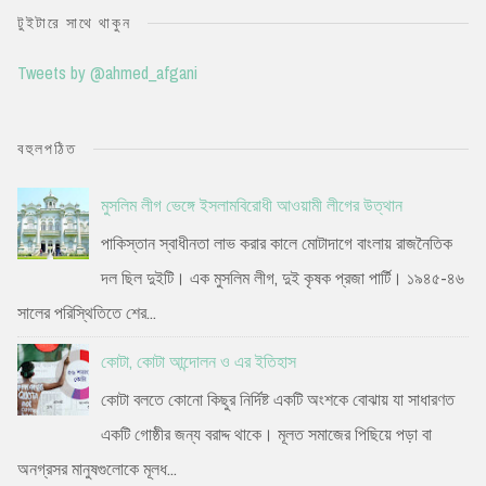
টুইটারে সাথে থাকুন
Tweets by @ahmed_afgani
বহুলপঠিত
মুসলিম লীগ ভেঙ্গে ইসলামবিরোধী আওয়ামী লীগের উত্থান
পাকিস্তান স্বাধীনতা লাভ করার কালে মোটাদাগে বাংলায় রাজনৈতিক
দল ছিল দুইটি। এক মুসলিম লীগ, দুই কৃষক প্রজা পার্টি। ১৯৪৫-৪৬
সালের পরিস্থিতিতে শের...
কোটা, কোটা আন্দোলন ও এর ইতিহাস
কোটা বলতে কোনো কিছুর নির্দিষ্ট একটি অংশকে বোঝায় যা সাধারণত
একটি গোষ্ঠীর জন্য বরাদ্দ থাকে। মূলত সমাজের পিছিয়ে পড়া বা
অনগ্রসর মানুষগুলোকে মূলধ...