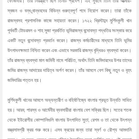
ফৌজদার। তাঁর নিয়ন্ত্রণে ছিল তিনটি প্রদেশ। এই সুবাদে তিনি তাঁর আত্মীয়-
স্বজন ও বন্ধ-ুবান্ধবদের বিভিন্ন গুরুত্বপূর্ণ পদে নিয়োগ করেন। তারা তাঁকে
রাজস্বসহ প্রশাসনিক কাজে সহায়তা করেন। ১৭২২ খ্রিস্টাব্দে মুর্শিদকুলী খান
পূর্ববর্তী টোডরমল ও শাহ সুজা প্রবর্তিত ভূমিরাজস্ব বন্দোবস্ত পদ্ধতির সংস্কার করে
একটি নতুন বন্দোবস্ত প্রবর্তন করেন। রাজস্ব কর্মচারীদের মাধ্যমে তিনি ভূমির
উৎপাদনক্ষমতা নিশ্চিত করেন এবং এভাবে সরকারি রাজস্ব বৃদ্ধিরও ব্যবস্থা করেন।
তাঁর রাজস্ব ব্যবস্থা মাল জমিনী নামে পরিচিত, অর্থাৎ তিনি জমিদারদের উপর তাদের
জমির রাজস্ব আদায়ের দায়িত্ব অর্পণ করেন। তাঁর আমলে বেশ কিছু নতুন ও বৃহৎ
জমিদারির পত্তন হয়।
মুর্শিদকুলী খানের আমলে অভ্যন্তরীণ ও বহির্বাণিজ্যে বাংলার প্রভূত উন্নতি সাধিত
হয়। আরব, পারস্য ও আর্মেনীয় ব্যবসায়ীরা বাংলায় বেশ সক্রিয় ছিল। সতের শতক
থেকে ইউরোপীয় কোম্পানিগুলি বাংলায় উৎপাদিত সুতা, রেশম ও তা থেকে উৎপন্ন
বস্ত্রসামগ্রী ক্রয় শুরু করে। এসব ক্রয়ের জন্য তারা স্বর্ণ ও রৌপ্য আমদানি