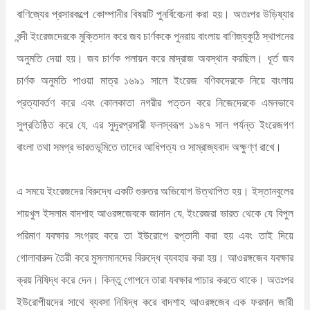
বাণিজ্যের প্রসারকল্পে কোম্পানীর বিষয়টি পুনর্বিবেচনা করা হয়। অতঃপর উড়িষ্যার
বন্দী ইংরেজদেরকে মুক্তিদান করে জব চার্ণককে পুনরায় বাংলায় বাণিজ্যকুঠি স্থাপনের
অনুমতি দেয়া হয়। জব চার্ণক পলায়ন করে মাদ্রাজ অবস্থান করছিল। ধূর্ত জব
চার্ণক অনুমতি পাওয়া মাত্র ১৬৯১ সালে ইংরেজ বণিকদেরকে নিয়ে বাংলায়
প্রত্যাবর্তণ করে এবং কোলকাতা নগরীর পত্তন করে নিজেদেরকে এমনভাবে
সুপ্রতিষ্ঠিত করে যে, এর সুদূরপ্রসারী ফলস্বরূপ ১৯৪৭ সাল পর্যন্ত ইংরেজগণ
বাংলা তথা সমগ্র ভারতভূমিতে তাদের আধিপত্য ও সাম্রাজ্যবাদ অক্ষুণ্ণ রাখে।
এ সময়ে ইংরেজদের বিরুদ্ধে একটি গুরুতর অভিযোগ উত্থাপিত হয়। ইস্তানবুলের
শায়খুল ইসলাম বাদশাহ আওরঙ্গজেবকে জানান যে, ইংরেজরা ভারত থেকে যে বিপুল
পরিমাণ যবক্ষার সংগ্রহ করে তা ইউরোপে রপ্তানী করা হয় এবং তাই দিয়ে
গোলাবারুদ তৈরী করে মুসলমানদের বিরুদ্ধে ব্যবহার করা হয়। আওরঙ্গজেব যবক্ষার
ক্রয় নিষিদ্ধ করে দেন। কিন্তু গোপনে তারা যবক্ষার পাচার করতে থাকে। অতঃপর
ইউরোপীয়দের সাথে ব্যবসা নিষিদ্ধ করে বাদশাহ আওরঙ্গজেব এক ফরমান জারী