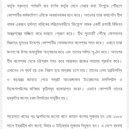
কর্তৃক প্রদত্ত শর্তগুলি জব চার্ণক কর্তৃক মেনে নেয়ার কথা ইংলন্ডে পৌঁছলে
কোম্পানীর কর্মকর্তাগণ এটাকে অবমাননাকর মনে করে। অতঃপর তারা ক্যাপ্টেন হীথ
নামক একজন দুর্দান্ত নাবিকের পরিচালনাধীনে ‘ডিফেন্স’ নামক একটি রণতরী বিভিন্ন
অস্ত্রশস্ত্রে সজ্জিত করে ভারতে প্রেরণ করে। হীথ সুতানটি পৌঁছে মোগলদের
বিরুদ্ধে যুদ্ধের উদ্দেশ্য কোম্পানীর লোকজনসহ বালেশ্বর গমন করে। এখানে তারা
জনগণের উপর অমানুষিক অত্যাচার করে এবং তাদের সর্বস্ব লুণ্ঠন করে। অতঃপর
হীথ বালেশ্বর থেকে চট্টগ্রাম গমন করে আরাকান রাজের সাহায্য প্রার্থনা করে।
এখানেও সে ব্যর্থ হয় এবং নিরাশ হয়ে মাদ্রাজ চলে যায়। তাদের এসব দুরভিসন্ধি
ও ষড়যন্ত্র জানতে পেরে সম্রাট আওরঙ্গজেব ইংরেজদের মসলিপট্টম ও
ভিজেগাপট্টমের বাণিজ্য কুঠিসমূহ বাজেয়াপ্ত করেন। এভাবে কোম্পানী তাদের
দুষ্কৃতির জন্যে চরম বিপর্যয়ের সম্মুখীন হয়।
শায়েস্তা খানের পর অল্পদিনের জন্যে খানে জাহান বাংলার সুবাদার হন এবং ১৬৮৯
সালে ইব্রাহীম খান বাংলা, বিহার ও উড়িষ্যার সুবাদার নিযুক্ত হন। এ দেশে ব্যবসা