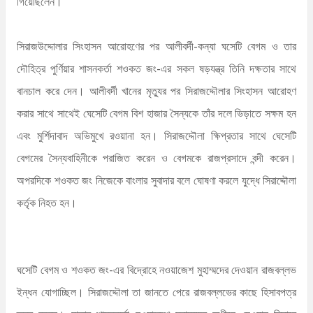
গিয়েছিলেন।
সিরাজউদ্দোলার সিংহাসন আরোহণের পর আলীবর্দী-কন্যা ঘসেটি বেগম ও তার
দৌহিত্র পুর্ণিয়ার শাসনকর্তা শওকত জং-এর সকল ষড়যন্ত্র তিনি দক্ষতার সাথে
বানচাল করে দেন। আলীবর্দী খানের মৃত্যুর পর সিরাজদ্দৌলার সিংহাসন আরোহণ
করার সাথে সাথেই ঘেসেটি বেগম বিশ হাজার সৈন্যকে তাঁর দলে ভিড়াতে সক্ষম হন
এবং মুর্শিদাবাদ অভিমুখে রওয়ানা হন। সিরাজদ্দৌলা ক্ষিপ্রতার সাথে ঘেসেটি
বেগমের সৈন্যবাহিনীকে পরাজিত করেন ও বেগমকে রাজপ্রসাদে বন্দী করেন।
অপরদিকে শওকত জং নিজেকে বাংলার সুবাদার বলে ঘোষণা করলে যুদ্ধে সিরাদ্দৌলা
কর্তৃক নিহত হন।
ঘসেটি বেগম ও শওকত জং-এর বিদ্রোহে নওয়াজেশ মুহাম্মদের দেওয়ান রাজবল্লভ
ইন্ধন যোগাচ্ছিল। সিরাজদ্দৌলা তা জানতে পেরে রাজবল্লভের কাছে হিসাবপত্র