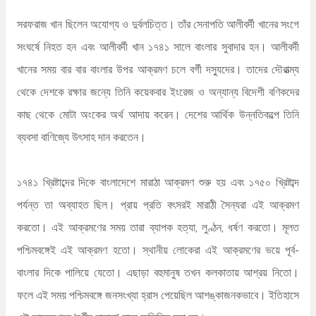
সরফরাজ খান ছিলেন অযোগ্য ও দুর্বলচিত্ত। তাঁর সেনাপতি আলীবর্দী খানের সংগে
সংঘর্ষে নিহত হন এবং আলীবর্দী খান ১৭৪১ সালে বাংলার সুবাদার হন। আলীবর্দী
খানের সময় বার বার বাংলার উপর আক্রমণ চলে বর্গী দস্যুদের। তাদের দৌরাত্ম্য
থেকে দেশকে রক্ষার জন্যে তিনি কয়েকবার ইংরেজ ও অন্যান্য বিদেশী বণিকদের
কাছ থেকে মোটা অংকের অর্থ আদায় করেন। দেশের আর্থিক উন্নতিকল্পে তিনি
ব্যবসা বাণিজ্যে উৎসাহ দান করতেন।
১৭৪১ খ্রিষ্টাব্দের দিকে বাংলাদেশে মারাঠা আক্রমণ শুরু হয় এবং ১৭৫০ খ্রিষ্টাব্দ
পর্যন্ত তা অব্যাহত ছিল। প্রায় প্রতি বৎসরই মারাঠী সৈন্যরা এই আক্রমণ
করতো। এই আক্রমণের সময় তারা ব্যাপক হত্যা, লুণ্ঠন, ধর্ষণ করতো। মূলত
পশ্চিমবঙ্গেই এই আক্রমণ হতো। স্থানীয় লোকেরা এই আক্রমণের ভয়ে পূর্ব-
বাংলার দিকে পালিয়ে যেতো। এছাড়া বহুমানুষ তখন কলকাতায় আশ্রয় নিতো।
ফলে এই সময় পশ্চিমবঙ্গে জনসংখ্যা হ্রাস পেয়েছিল আশঙ্কাজনকভাবে। ইতিহাসে