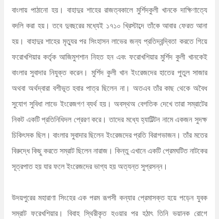
বাংলায় পাঠানো হয়। বাহাদুর শাহের রাজত্বকালে মুর্শিদকুলী খানকে দাক্ষিণাত্যে
বদলি করা হয়। তবে দুবছরের মধ্যেই ১৭১০ খ্রিস্টাব্দে তাঁকে আবার ফেরত আনা
হয়। বাহাদুর শাহের মৃত্যুর পর সিংহাসন লাভের জন্য প্রতিদ্বন্দ্বিতা করতে গিয়ে
ফরোখশিয়ার কর্তৃক আজিমুশশান নিহত হন এবং ফরোখশিয়ার মুর্শিদ কুলী খানকেই
বাংলার সুবাদার নিযুক্ত করেন। মুর্শিদ কুলী খান ইংরেজদের হাতের পুতুল সাজার
অথবা অর্থদ্বারা বশীভূত হবার পাত্র ছিলেন না। অতএব তাঁর কাছ থেকে অবৈধ
সুযোগ সুবিধা লাভে ইংরেজগণ ব্যর্থ হয়। অবস্থঅ বেগতিক দেখে তারা সম্রাটের
নিকট একটি প্রতিনিধিদল প্রেরণ করে। তাদের মধ্যে হ্যাটিল্টন নামে একজন সুদক্ষ
চিকিৎসক ছিল। বাংলার সুবাদার ছিলেন ইংরেজদের প্রতি বিরাগভাজন। তাঁর মতের
বিরুদ্ধে কিছু করতে সম্রাট ছিলেন নারাজ। কিন্তু এখানে একটি প্রেমঘটিত নাটকের
সূত্রপাত হয় যার ফলে ইংরেজদের ভাগ্য হয় অত্যন্ত সুপ্রসন্ন।
উদয়পুরের মহারাণা সিংহের এক পরম রূপসী কন্যার প্রেমাসক্ত হয়ে পড়েন যুবক
সম্রাট ফরেখশিয়ার। বিবাহ স্থিরীকৃত হওয়ার পর হঠাৎ তিনি ভয়ানক রোগে