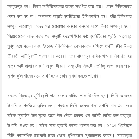
আক্রান্ত হন। বিবাহ অনির্দিষ্টকালের জন্যে স্থগিত হয়ে যায়। কোন চিকিৎসায়ই
কোন ফল হয় না। অবশেষে সম্রাট হ্যামিল্টনের চিকিৎসাধীন হন। তাঁর চিকিৎসায়
সম্পূর্ণ আরোগ্য লাভের পর মহারাণার কন্যার কন্যার সাথে বিবাহ সম্পন্ন হয়।
প্রিয়তমাকে লাভ করার পর সম্রাট ফরোখশিয়ার ডাঃ হ্যামিল্টনের প্রতি অত্যন্ত
মুগ্ধ হয়ে পড়েন এবং ইংরেজ বণিকদিগকে কোলকাতার দক্ষিণে হুগলী নদীর উভয়
তীরবর্তী আটত্রিশটি গ্রাম দান করেন। তার নামমাত্র বার্ষিক খাজনা র্নিধারিত হয়
মাত্র আট হাজার একশ’ একুশ টাকা। সম্রাটের নিকটে এতকিছু লাভ করার পরও
মুর্শিদ কুলি খানের ভয়ে তারা বিশেষ কোন সুবিধা করতে পারেনি।
১৭১৬ খ্রিস্টাব্দে মুর্শিদকুলী খান বাংলার নাজিম পদে উন্নীত হন। তিনি অসংখ্য
উপাধি ও পদবিতে ভূষিত হন। প্রথমে তিনি ‘জাফর খান’ উপাধি পান এবং পরে
তাঁকে ‘মুতামিন-উল-মুলক আলা-উদ-দৌলা জাফর খান নাসিরী নাসির জঙ্গ বাহাদুর'
উপাধি দেওয়া হয়। তাঁকে সাত হাজারি মনসব প্রদান করা হয়। ১৭১৭ খ্রিস্টাব্দে
তিনি প্রাদেশিক রাজধানী ঢাকা থেকে মুর্শিদাবাদে স্থানান্তর করেন। সাফল্যের