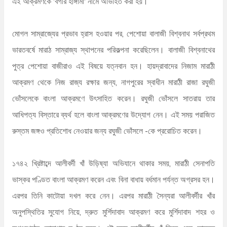
এই আক্রমণকে 'বর্গীর হাঙ্গামা' নামে অভিহিত করা হয়।
মোগল সাম্রাজ্যের প্রভাব হ্রাস হওয়ার পর, পেশোয়া বালাজী বিশ্বনাথ সর্বপ্রথম
ভারতবর্ষে মারাঠ সাম্রাজ্য স্থাপনের পরিকল্পনা করেছিলেন। বালাজী বিশ্বনাথের
পুত্র পেশোয়া বাজীরাও এই বিষয়ে যত্নবান হন। হায়দ্রাবাদের নিজাম মারাঠী
আক্রমণ থেকে নিজ রাজ্য রক্ষার জন্য, নাগপুরের স্বাধীন মারাঠী রাজা রঘুজী
ভোঁসলেকে বাংলা আক্রমণে উৎসাহিত করেন। রঘুজী ভোঁসলে সাতরায় তার
আধিপত্য বিস্তারে ব্যর্থ হলে বাংলা আক্রমণের উদ্যোগ নেন। এই সময় পরাজিত
রুস্তম জঙ্গও প্রতিশোধ নেওয়ার জন্য রঘুজী ভোঁসলে -কে প্ররোচিত করেন।
১৭৪২ খ্রিষ্টাব্দে আলীবর্দী খাঁ উড়িষ্যা অভিযানে থাকার সময়, মারাঠী সেনাপতি
ভাস্কর পণ্ডিত বাংলা আক্রমণ করেন এবং বিনা বাধায় বর্ধমান পর্যন্ত অগ্রসর হন।
এরপর তিনি কাটোয়া দখল করে নেন। এরপর মারাঠী সৈন্যরা আলীবর্দীর খাঁর
অনুপস্থিতির সুযোগ নিয়ে, দ্রুত মুর্শিদাবাদ আক্রমণ করে মুর্শিদাবাদ শহর ও