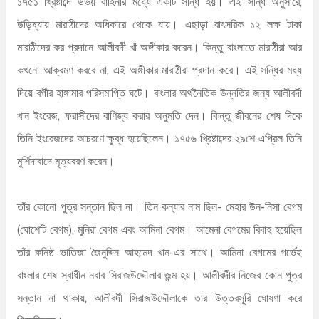
১৭৫১ খ্রিষ্টাব্দে উভয় বাহিনীর মধ্যে একটি সন্ধি হয়। এই সন্ধি অনুসারে,
উড়িষ্যায় মারাঠীদের অধিকারে থেকে যায়। এছাড়া বাৎসরিক ১২ লক্ষ টাকা
মারাঠীদের কর প্রদানে আলীবর্দী খাঁ অঙ্গীকার করেন। কিন্তু বাংলাতে মারাঠীরা আর
কখনো আক্রমণ করবে না, এই অঙ্গীকার মারাঠীরা প্রদান করে। এই সন্ধির মধ্য
দিয়ে বর্গীর হাঙ্গামার পরিসমাপ্তি ঘটে। বাংলার অর্থনৈতিক উন্নতির জন্য আলীবর্দী
খান ইংরেজ, ফরাসীদের বাণিজ্য করার অনুমতি দেন। কিন্তু জীবনের শেষ দিকে
তিনি ইংরেজদের আচরণে ক্ষুব্ধ হয়েছিলেন। ১৭৫৬ খ্রিষ্টাব্দের ২৯শে এপ্রিল তিনি
মুর্শিদাবাদে মৃত্যবরণ করেন।
তাঁর কোনো পুত্র সন্তান ছিল না। তিন কন্যার নাম ছিল- মেহার উন-নিসা বেগম
(ঘোশেটি বেগম), মুনিরা বেগম এবং আমিনা বেগম। আমেনা বেগমের বিবাহ হয়েছিল
তাঁর কনিষ্ঠ ভাতিজা জৈনুদ্দিন আহমেদ খান-এর সাথে। আমিনা বেগমের গর্ভেই
বাংলার শেষ স্বাধীন নবাব সিরাজউদ্দৌলার জন্ম হয়। আলীবর্দীর নিজের কোন পুত্র
সন্তান না থাকায়, আলীবর্দী সিরাজউদ্দৌলাকে তার উত্তরসূরি ঘোষণা করে