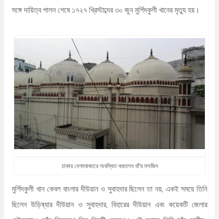
সঙ্গে দায়িত্ব পালন শেষে ১৭২৭ খ্রিস্টাব্দের ৩০ জুন মুর্শিদকুলী খানের মৃত্যু হয়।
ঢাকার বেগমবাজারে অবস্থিত করতলব খাঁ'র মসজিদ
মুর্শিদকুলী খান কেবল বাংলার দীউয়ান ও সুবাহদার ছিলেন তা নয়, একই সময়ে তিনি
ছিলেন উড়িষ্যার দীউয়ান ও সুবাহদার, বিহারের দীউয়ান এবং কয়েকটি জেলার