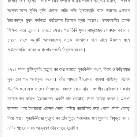
বাংলার নবাব ছিলেন। তার পরিবার সম্পর্কে কয়েক প্রকার মতভেদ রয়েছে। প্রথম
সংস্করণমতে মুর্শিদ কুলি খানকে, হাজি শফি ইসফাহানি নামে ইরানের একজন
উচ্চপদস্থ মুঘল কর্মকর্তা ক্রীতদাস হিসেবে ক্রয় করেন। ইসফাহানিই তাকে
শিক্ষিত করে তুলেন। ভারতে ফেরার পর তিনি মুঘল সাম্রাজ্যে যোগদান করেন।
১৭১৭ সালে সম্রাট আওরঙ্গজেব তাকে কার্তালাব খান নামে ইসলাম ধর্মে
স্থানান্তরিত করেন ও বাংলার গভর্নর নিযুক্ত করেন।
১৭২৫ সালে মুর্শিদকুলীর মৃত্যুর পর তার জামাতা সুজাউদ্দীন বাংলা, বিহার ও উড়িষ্যার
সুবাদারের পদ অলংকৃত করেন। তাঁর আমলে ইংরেজরা ব্যবসা বাণিজ্যে বিশেষ
উন্নতি করে এবং তাদের ঔদ্ধত্যও বহুগুণে বেড়ে যায়। হুগলীর ফৌজদার একবার
ন্যায়সংগত কারণে ইংরেজদের একটি মাল বোঝাই নৌকা আটক করেন। একথা
জানতে পেরে ইংরেজরা একদল সৈন্য পাঠিয়ে প্রহরীদের কাছ থেকে নৌকা কেড়ে
নিয়ে যায়। সুজাউদ্দীনের মৃত্যুর পর তাঁর পুত্র সরফরাজ খান সুবাদার নিযুক্ত হন।
নাদির শাহের ভারত আক্রমণ তাঁর সময়ে হয়েছিল।