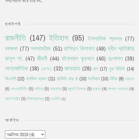
সমালোচনা করে তাঁর মর্য...
ক্যাটাগরি
রাজনীতি
(147)
ইতিহাস
(95)
ইসলামিক প্রবন্ধ
(77)
বঙ্গকথা
(77)
সমসাময়িক
(51)
রাশিদুন খিলাফত
(49)
দ্বীন প্রতিষ্ঠায়
রাসূল সা.
(47)
জীবনী
(44)
ঘটনাবহুল কুরআন
(40)
দুঃশাসন
(39)
আন্তর্জাতিক
(38)
১৯৭১
(32)
জামায়াত
(28)
গল্প
(17)
বুক রিভিউ
(14)
বিএনপি
(12)
মসজিদ ভ্রমণ
(11)
বাকিডি যায় না
(10)
সংবিধান
(10)
বিবিধ
(8)
রব্বানা
(6)
আওয়ামীলীগ
(5)
কবিতা
(5)
কারবালা
(5)
জুলাই বিপ্লব
(5)
ভ্রমণ
(4)
শাপলা গনহত্যা
(4)
আদর্শ রাষ্ট্র
(3)
শিক্ষাব্যবস্থা
(2)
অর্থনীতি
(1)
আর্কাইভ