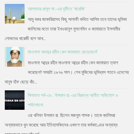
আল্লাহর রাসূল সা.-এর দৃষ্টিতে 'খারেজি'
আবু বকর জাকারিয়াসহ কিছু সালাফী কথিত আলিম তবে তাদের ভূমিকা
জালিমের মতো তারা ইখওয়ানুল মুসলেমিন ও জামায়াতে ইসলামীর
লোকদের খারেজী বলে আখ...
মাওলানা আবদুর রহীম কেন জামায়াত ছেড়েছেন?
মাওলানা আব্দুর রহীম মাওলানা আব্দুর রহীম কেন জামায়াত ত্যাগ
করেছেন? সময়টা ১৯৭৬ সাল। শেখ মুজিবের ভূমিধ্বস পতনে এদেশের
মানুষ হাঁফ ছেড়ে বাঁচ...
খিলাফত পর্ব-৩৯ : উসমান রা.-এর বিরুদ্ধে আনীত অভিযোগ ও
পর্যালোচনা
৩য় খলিফা উসমান রা. ছিলেন মজলুম শাসক। তাকে জালিমরা
অন্যায়ভাবে খুন করেছে আর ইতিহাসবিদদের একাংশ তার কর্মকাণ্ডের অন্যায্য