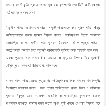
করেন। হুগলী কুঠির প্রধান বাংলার সুবাদারের কৃপাপ্রার্থী হলে তিনি এ নিষেধাজ্ঞার
কঠোরতা হ্রাস করে দেন।
ইব্রাহীম খানের অযোগ্যতার কারণে সম্রাট আওরঙ্গজেব তাঁর স্থলে স্বীয় পৌত্র
আজিমুশশানকে বাংলার সুবাদার নিযুক্ত করেন। আজিমুশশান ছিলেন অত্যন্ত
আরামপ্রিয় ও অর্থলোভী। তার সুযোগে ইংরেজগণ তাঁকে প্রভূত পরিমাণে
উপঢৌকনাদি নজরানা দিয়ে সুতানটি বাণিজ্যকুঠি সুরক্ষিত করার অনুমতি লাভ করে।
তারপর পুনরায় ষোল হাজার টাকা নজরানা ও মূল্যবান উপহার দিয়ে সুতানটি,
গোবিন্দপুর ও কলিকাতা গ্রাম তিনটি লাভ করে।
১৭০৭ সালে আওরংজেবের মৃত্যুর পর আজিমুশশানের পিতা বাহাদুর শাহ দিল্লীর
সিংহাসনে আরোহন করেন। ফলে পুনরায় আজিমুশশান বাংলা, বিহার ও উড়িষ্যার
সুবাদার নিযুক্ত হন। অযোগ্য, অকর্মণ্য ও আরামপ্রিয় সুবাদারকে রাজস্ব
সংক্রান্ত ব্যাপারে সাহায্য করার জন্যে মুর্শিদ কুলী খানকে দেওয়ান নিযুক্ত করে