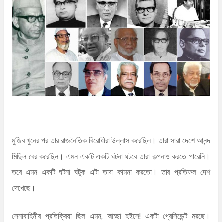
n
t
মুজিব খুনের পর তার রাজনৈতিক বিরোধীরা উল্লাস করেছিল। তারা সারা দেশে আনন্দ
মিছিল বের করেছিল। এমন একটি একটি ঘটনা ঘটবে তারা কল্পনাও করতে পারেনি।
তবে এমন একটি ঘটনা ঘটুক এটা তারা কামনা করতো। তার প্রতিফল দেশ
দেখেছে।
সেনাবাহিনীর প্রতিক্রিয়া ছিল এমন, আচ্ছা হইসে! একটা প্রেসিডেন্ট মরছে।