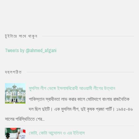
টুইটারে সাথে থাকুন
Tweets by @ahmed_afgani
বহুলপঠিত
মুসলিম লীগ ভেঙ্গে ইসলামবিরোধী আওয়ামী লীগের উত্থান
পাকিস্তান স্বাধীনতা লাভ করার কালে মোটাদাগে বাংলায় রাজনৈতিক
দল ছিল দুইটি। এক মুসলিম লীগ, দুই কৃষক প্রজা পার্টি। ১৯৪৫-৪৬
সালের পরিস্থিতিতে শের...
কোটা, কোটা আন্দোলন ও এর ইতিহাস