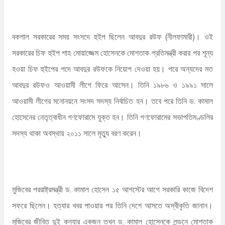
বকশাল সরকারের সময় সংসদে হুইপ ছিলেন আবদুর রউফ (নীলফামারী)। ওই
সরকারের চিফ হুইপ শাহ মোয়াজ্জেম হোসেনকে মোশতাক প্রতিমন্ত্রী করার পর শূন্য
হওয়া চিফ হুইপের পদে আবদুর রউফকে নিয়োগ দেওয়া হয়। পরে অন্যদের মত
আবদুর রউফও আওয়ামী লীগে ফিরে আসেন। তিনি ১৯৮৬ ও ১৯৯১ সালে
আওয়ামী লীগের মনোনয়নে সংসদ সদস্য নির্বাচিত হন। তবে পরে তিনি ড. কামাল
হোসেনের নেতৃত্বাধীন গণফোরামে যুক্ত হন। তিনি গণফোরামের সভাপতিমণ্ডলির
সদস্য থাকা অবস্থায় ২০১১ সালে মৃত্যু বরণ করেন।
মুজিবের পররাষ্ট্রমন্ত্রী ড. কামাল হোসেন ১৫ আগস্টের আগে সরকারি কাজে বিদেশ
সফরে ছিলেন। হত্যার খবর পাওয়ার পর তিনি দেশে আসতে অস্বীকৃতি জানান।
মুজিবের জীবিত দুই কন্যার একজন তখন ড. কামাল হোসেনকে লন্ডনে মোশতাক