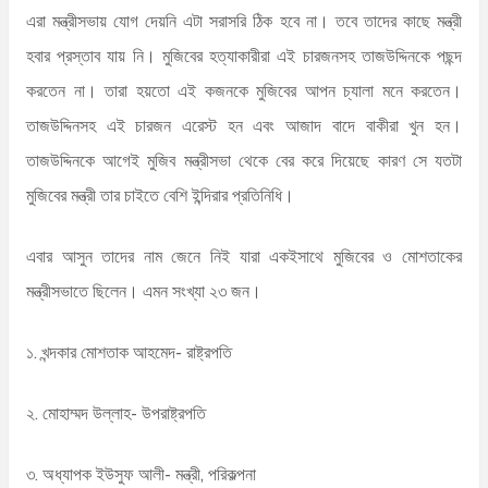
এরা মন্ত্রীসভায় যোগ দেয়নি এটা সরাসরি ঠিক হবে না। তবে তাদের কাছে মন্ত্রী
হবার প্রস্তাব যায় নি। মুজিবের হত্যাকারীরা এই চারজনসহ তাজউদ্দিনকে পছন্দ
করতেন না। তারা হয়তো এই কজনকে মুজিবের আপন চ্যালা মনে করতেন।
তাজউদ্দিনসহ এই চারজন এরেস্ট হন এবং আজাদ বাদে বাকীরা খুন হন।
তাজউদ্দিনকে আগেই মুজিব মন্ত্রীসভা থেকে বের করে দিয়েছে কারণ সে যতটা
মুজিবের মন্ত্রী তার চাইতে বেশি ইন্দিরার প্রতিনিধি।
এবার আসুন তাদের নাম জেনে নিই যারা একইসাথে মুজিবের ও মোশতাকের
মন্ত্রীসভাতে ছিলেন। এমন সংখ্যা ২৩ জন।
১. খন্দকার মোশতাক আহমেদ- রাষ্ট্রপতি
২. মোহাম্মদ উল্লাহ- উপরাষ্ট্রপতি
৩. অধ্যাপক ইউসুফ আলী- মন্ত্রী, পরিকল্পনা