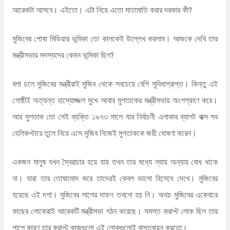
আরেকটা আসবে। এইতো। এটা নিয়ে এতো মাতামাতি করার দরকার কী?
মুজিবের পোষা মিডিয়ার ভূমিকা তো কালকেই উল্লেখ করলাম। আজকে দেখি তার
মন্ত্রীসভার সদস্যদের কেমন ভূমিকা ছিল?
বলা চলে মুজিবের মন্ত্রীরাই মুজিব থেকে সবচেয়ে বেশি সুবিধাপ্রাপ্ত। কিন্তু এই
গোষ্ঠীই অত্যন্ত হাস্যোজ্জল মুখে আবার মুশতাকের মন্ত্রীসভায় অংশগ্রহণ করে।
আর মুশতাক তো সেই ব্যক্তি ১৯৭৩ সালে যার নির্বাচনী এলাকার ব্যালট বাক্স সব
হেলিকপ্টারে তুলে নিয়ে এসে মুজিব নিজেই মুশতাককে জয়ী ঘোষণা করেন।
একজন মানুষ যখন স্বৈরাচার হয়ে যায় তখন তার মধ্যে ন্যায় অন্যায় বোধ থাকে
না। যারা তার তোষামোদ করে তাদেরই কেবল ভালো হিসেবে দেখে। মুজিবের
হয়েছে এই দশা। মুজিবের লাশের দাফন তখনো হয় নি। অথচ মুজিবের একেবারে
কাছের লোকেরাই আরেকটি মন্ত্রীসভা গঠন করেছে। সমস্ত করাপ্ট লোক ছিল তার
পাশে কারণ তার করাপ্ট কাজগুলো এই লোকগুলোই বাস্তবায়ন করতো।