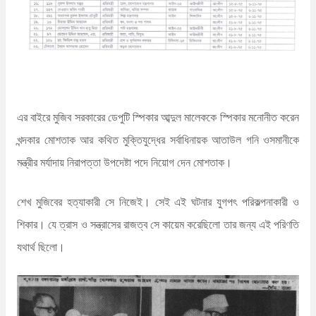
এর বাইরে মুজিব সরকারের ডেপুটি স্পিকার আব্দুল মালেককে স্পিকার মনোনীত করেন
খন্দকার মোশতাক আর কথিত মুক্তিযুদ্ধের সর্বাধিনায়ক আতাউল গনি ওসমানীকে
মন্ত্রীর মর্যাদায় নিরাপত্তা উপদেষ্টা পদে নিয়োগ দেন মোশতাক।
শেখ মুজিবের হত্যাকারী সে নিজেই। সেই এই ঘটনার যুগপৎ পরিকল্পনাকারী ও
শিকার। যে ত্রাস ও সন্ত্রাসের রাজত্ব সে কায়েম করেছিলো তার জন্য এই পরিণতি
যথার্থ ছিলো।