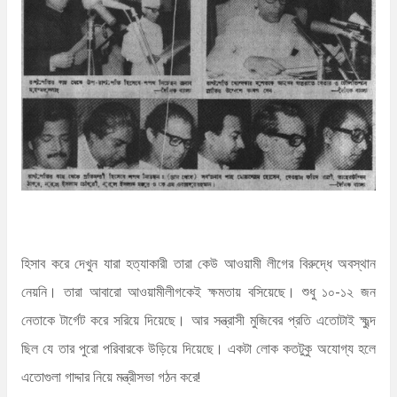
হিসাব করে দেখুন যারা হত্যাকারী তারা কেউ আওয়ামী লীগের বিরুদ্ধে অবস্থান
নেয়নি। তারা আবারো আওয়ামীলীগকেই ক্ষমতায় বসিয়েছে। শুধু ১০-১২ জন
নেতাকে টার্গেট করে সরিয়ে দিয়েছে। আর সন্ত্রাসী মুজিবের প্রতি এতোটাই ক্ষুব্দ
ছিল যে তার পুরো পরিবারকে উড়িয়ে দিয়েছে। একটা লোক কতটুকু অযোগ্য হলে
এতোগুলা গাদ্দার নিয়ে মন্ত্রীসভা গঠন করে!