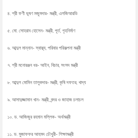
৪. শ্রী ফণী ভূষণ মজুমদার- মন্ত্রী, এলজিআরডি
৫. মো. সোহরাব হোসেন- মন্ত্রী, পূর্ত, গৃহনির্মাণ
৬. আব্দুল মান্নান- স্বাস্থ্য, পরিবার পরিকল্পনা মন্ত্রী
৭. শ্রী মনোরঞ্জন ধর- আইন, বিচার, সংসদ মন্ত্রী
৮. আব্দুল মোমিন তালুকদার- মন্ত্রী, কৃষি দফতর, খাদ্য
৯. আসাদুজ্জামান খান- মন্ত্রী, বন্দর ও জাহাজ চলাচল
১০. ড. আজিজুর রহমান মল্লিক- অর্থমন্ত্রী
১১. ড. মুজাফফর আহমদ চৌধুরী- শিক্ষামন্ত্রী