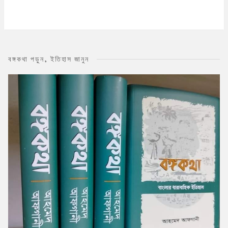
বঙ্গকথা পড়ুন, ইতিহাস জানুন