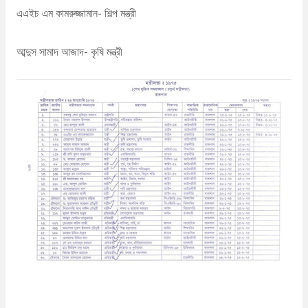
এএইচ এম কামরুজ্জামান- শিল্প মন্ত্রী
আব্দুস সামাদ আজাদ- কৃষি মন্ত্রী