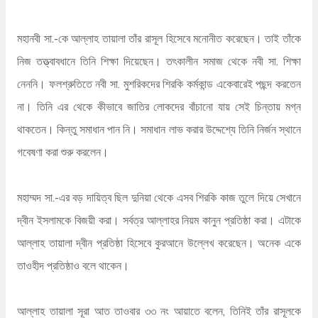
মহানবী সা.-কে আল্লাহ তায়ালা তাঁর রাসূল হিসেবে মনোনীত করেছেন। তাই তাঁকে
নিজ তত্ত্বাবধানে তিনি শিক্ষা দিয়েছেন। তৎকালীন সমাজ থেকে নবী সা. শিক্ষা
নেননি। ফলশ্রুতিতে নবী সা. মুশরিকদের শিরকি কর্মকান্ড একেবারেই পছন্দ করতেন
না। তিনি এর থেকে কীভাবে জাতির লোকদের বাঁচানো যায় সেই চিন্তায় মগ্ন
থাকতেন। কিন্তু সমাধান পান নি। সমাধান লাভ করার উদ্দেশ্যে তিনি নির্জন স্থানে
গবেষণা করা শুরু করলেন।
মহাম্মদ সা.-এর বড় দায়িত্ব ছিল দুনিয়া থেকে এসব শিরকি কাজ তুলে দিয়ে সেখানে
দ্বীন ইসলামকে বিজয়ী করা। সর্বত্র আল্লাহর নিয়ম কানুন প্রতিষ্ঠা করা। এটাকে
আল্লাহ তায়ালা দ্বীন প্রতিষ্ঠা হিসেবে কুরআনে উল্লেখ করেছেন। অনেক একে
তাওহীদ প্রতিষ্ঠাও বলে থাকেন।
আল্লাহ তায়ালা সূরা আত তাওবার ৩৩ নং আয়াতে বলেন, তিনিই তাঁর রাসূলকে