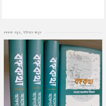
বঙ্গকথা পড়ুন, ইতিহাস জানুন