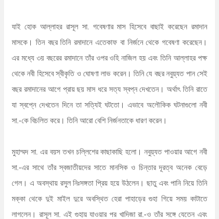
যাই হোক আল্লাহর রাসূল সা. গবেষণার মাস হিসেবে বাছাই করেছেন রমাদান
মাসকে। তিন বছর তিনি রমাদানে এতেকাফ বা নির্জনে থেকে গবেষণা করেছেন।
এর মধ্যে ৩য় বছরের রমাদানে তাঁর ওপর ওহি নাজিল হয় এবং তিনি আল্লাহর পক্ষ
থেকে নবী হিসেবে স্বীকৃতি ও ঘোষণা লাভ করেন। তিনি যে বছর নবুয়্যত পান সেই
বছর রমাদানের আগে প্রায় ছয় মাস ধরে সত্য স্বপ্ন দেখতেন। অর্থাৎ তিনি রাতে
যা স্বপ্নে দেখতেন দিনে তা সত্যিই ঘটতো। এভাবে অলৌকিক ঘটনাগুলো নবী
সা.-কে বিচলিত করে। তিনি আরো বেশি নির্জনতাকে ধারণ করেন।
মুহাম্মদ সা. এর বয়স তখন চল্লিশের কাছাকাছি হলো। নবুয়্যত পাওয়ার আগে নবী
সা.-এর সাথে তাঁর স্বজাতীয়দের সাতে মানসিক ও চিন্তার দূরত্ব অনেক বেড়ে
গেল। এ অবস্থায় রসুল নিঃসঙ্গতা প্রিয় হয়ে উঠলেন। ছাতু এবং পানি নিয়ে তিনি
মক্কা থেকে দুই মাইল দুরে অবস্থিত হেরা পাহাড়ের গুহা গিয়ে সময় কাটাতে
লাগলেন। রাসূল সা. এই গুহায় যাওয়ার পর খাদিজা রা.-ও তাঁর সঙ্গে যেতেন এবং