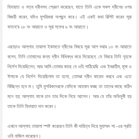
হিদায়াত ও সত্য দ্বীনসহ প্রেরণ করেছেন, যাতে তিনি একে সকল দ্বীনের ওপর
বিজয়ী করেন, যদিও মুশরিকরা অপছন্দ করে। এই একই কথা রিপিট করেন সূরা
ফাতহ'র ২৮ নং আয়াতে ও সূরা সফের ৯ নং আয়াতে।
এছাড়াও আল্লাহ তায়ালা ইকামতে দ্বীনের বিষয়ে সূরা আশ শুরার ১৩ নং আয়াতে
বলেন, তিনি তোমাদের জন্য দ্বীন বিধিবদ্ধ করে দিয়েছেন; যে বিষয়ে তিনি নূহকে
নির্দেশ দিয়েছিলেন, আর আমি তোমার কাছে যে ওহি পাঠিয়েছি এবং ইবরাহীম, মূসা ও
ঈসাকে যে নির্দেশ দিয়েছিলাম তা হলো, তোমরা দ্বীন কায়েম করবে এবং এতে
বিচ্ছিন্ন হবে না। তুমি মুশরিকদেরকে যেদিকে আহবান করছ তা তাদের কাছে কঠিন
মনে হয়; আল্লাহ যাকে চান তার দিকে নিয়ে আসেন। আর যে তাঁর অভিমুখী হয়
তাকে তিনি হিদায়াত দান করেন।
এখানে আল্লাহ তায়ালা স্পষ্ট করেছেন তিনি কী দায়িত্ব দিয়ে মুহাম্মদ সা.-এর প্রতি
ওহি নাজিল করেছেন।