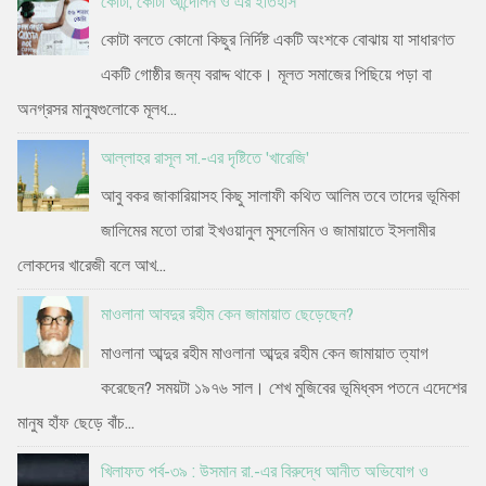
কোটা, কোটা আন্দোলন ও এর ইতিহাস
কোটা বলতে কোনো কিছুর নির্দিষ্ট একটি অংশকে বোঝায় যা সাধারণত
একটি গোষ্ঠীর জন্য বরাদ্দ থাকে। মূলত সমাজের পিছিয়ে পড়া বা
অনগ্রসর মানুষগুলোকে মূলধ...
আল্লাহর রাসূল সা.-এর দৃষ্টিতে 'খারেজি'
আবু বকর জাকারিয়াসহ কিছু সালাফী কথিত আলিম তবে তাদের ভূমিকা
জালিমের মতো তারা ইখওয়ানুল মুসলেমিন ও জামায়াতে ইসলামীর
লোকদের খারেজী বলে আখ...
মাওলানা আবদুর রহীম কেন জামায়াত ছেড়েছেন?
মাওলানা আব্দুর রহীম মাওলানা আব্দুর রহীম কেন জামায়াত ত্যাগ
করেছেন? সময়টা ১৯৭৬ সাল। শেখ মুজিবের ভূমিধ্বস পতনে এদেশের
মানুষ হাঁফ ছেড়ে বাঁচ...
খিলাফত পর্ব-৩৯ : উসমান রা.-এর বিরুদ্ধে আনীত অভিযোগ ও