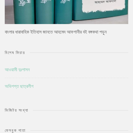
বাংলার ধারাবাহিক ইতিহাস জানতে আহমেদ আফগানীর বই বঙ্গকথা পড়ুন
বিশেষ ফিচার
আওয়ামী দুঃশাসন
অভিশপ্ত ছাত্রলীগ
ভিজিটর সংখ্যা
ফেসবুক পাতা