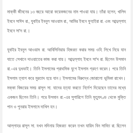
মাক্কী জীবনের ১৩ বছরে আরো কয়েকজনের নাম পাওয়া যায়। তাঁরা হলেন, খালিদ
ইবনে সাঈদ রা., যুবাইর ইবনুল আওয়াম রা., আমির ইবনে ফুহাইরা রা. এবং আব্দুল্লাহ
ইবনে সা'দ রা.।
যুবাইর ইবনুল আওয়াম রা. আবিসিনিয়ায় হিজরত করার সময় ওহি লিখে নিয়ে যান
যাতে সেখানে দাওয়াতের কাজ করা যায়। আব্দুল্লাহ ইবনে সা'দ রা. ছিলেন উসমান
রা.-এর দুধভাই। তিনি ইসলামের প্রাথমিক যুগে ইসলাম গ্রহণ করেন। পরে তিনি
ইসলাম ত্যাগ করে মুরতাদ হয়ে যান। ইসলামের বিরুদ্ধে জোরালো ভূমিকা রাখেন।
মক্কা বিজয়ের সময় রাসূল সা. যাদের হত্যা করতে নির্দেশ দিয়েছেন তাদের মধ্যে
একজন ছিলেন তিনি। পরে উসমান রা.-এর সুপারিশে তিনি মৃত্যুদণ্ড থেকে মুক্তি
পান ও পুনরায় ইসলামে দাখিল হন।
আল্লাহর রাসূল সা. যখন মদিনায় হিজরত করেন তখন যায়িদ বিন সাবিত রা. ছিলেন