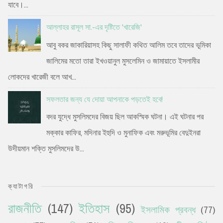
যাবে।...
আল্লাহর রাসূল সা.-এর দৃষ্টিতে 'খারেজি'
আবু বকর জাকারিয়াসহ কিছু সালাফী কথিত আলিম তবে তাদের ভূমিকা
জালিমের মতো তারা ইখওয়ানুল মুসলেমিন ও জামায়াতে ইসলামীর
লোকদের খারেজী বলে আখ...
সফলতার জন্য যে দোয়া আপনাকে পড়তেই হবে!
বদর যুদ্ধে মুসলিমদের বিজয় ছিল আকস্মিক ঘটনা। এই ঘটনার পর
মক্কার কাফির, মদিনার ইহুদি ও মুনাফিক এবং মরুভূমির বেদুইনরা
উদীয়মান শক্তি মুসলিমদের উ...
ক্যাটাগরি
রাজনীতি
(147)
ইতিহাস
(95)
ইসলামিক প্রবন্ধ
(77)