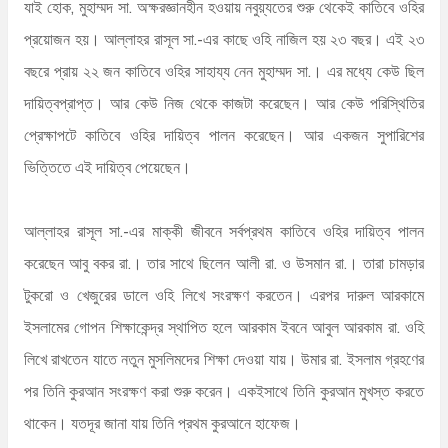
যাই হোক, মুহাম্মদ সা. অক্ষরজ্ঞানহীন হওয়ায় নবুয়্যতের শুরু থেকেই কাতিবে ওহির
প্রয়োজন হয়। আল্লাহর রাসূল সা.-এর কাছে ওহি নাজিল হয় ২৩ বছর। এই ২৩
বছরে প্রায় ২২ জন কাতিবে ওহির সাহায্য নেন মুহাম্মদ সা.। এর মধ্যে কেউ ছিল
দায়িত্বপ্রাপ্ত। আর কেউ নিজ থেকে কাজটা করেছেন। আর কেউ পরিস্থিতির
প্রেক্ষাপটে কাতিবে ওহির দায়িত্ব পালন করেছেন। আর একজন সুপারিশের
ভিত্তিতে এই দায়িত্ব পেয়েছেন।
আল্লাহর রাসূল সা.-এর মাক্কী জীবনে সর্বপ্রথম কাতিবে ওহির দায়িত্ব পালন
করেছেন আবু বকর রা.। তার সাথে ছিলেন আলী রা. ও উসমান রা.। তারা চামড়ার
টুকরো ও খেজুরের ডালে ওহি লিখে সংরক্ষণ করতেন। এরপর দারুল আরকামে
ইসলামের গোপন শিক্ষাকেন্দ্র স্থাপিত হলে আরকাম ইবনে আবুল আরকাম রা. ওহি
লিখে রাখতেন যাতে নতুন মুসলিমদের শিক্ষা দেওয়া যায়। উমার রা. ইসলাম গ্রহণের
পর তিনি কুরআন সংরক্ষণ করা শুরু করেন। একইসাথে তিনি কুরআন মুখস্ত করতে
থাকেন। যতদূর জানা যায় তিনি প্রথম কুরআনে হাফেজ।