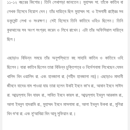
১১-১২ বছরের কিশোর। তিনি লেখাপড়া জানতেন। মুহাম্মদ সা. তাঁকে কাতিব বা
লেখক হিসেবে নিয়োগ দেন। তাঁর দায়িত্ব ছিল মুহাম্মদ সা. ও ইসলামী রাষ্ট্রের সব
ডকুমেন্ট লেখা ও সংরক্ষণ। সেই হিসেবে তিনি কাতিবে ওহিও ছিলেন। তিনি
কুরআনের সব অংশ সংগ্রহ করেন ও লিখে রাখেন। এটা তাঁর অফিসিয়াল দায়িত্ব
ছিল।
এছাড়াও বিভিন্ন সময়ে তাঁর অনুপস্থিতে বহু সাহাবি কাতিব ও কাতিবে ওহি
ছিলেন। যারা কাতিব ছিলেন তারা বিভিন্ন চুক্তিপত্র ও নির্দেশনামা লিখেছেন যেমন
খালিদ বিন ওয়ালিদ রা. এবং হানজালা রা. (শহীদ হানজালা নয়)। এছাড়াও মাদানী
জীবনে যাদের নাম পাওয়া যায় তারা হলেন উবাই ইবনে কা'ব রা., আবান ইবনে সাঈদ
রা. আব্দুল্লাহ বিন যায়দ রা., সাবিত ইবনে কায়স রা., আব্দুল্লাহ ইবনুল আরকাম রা.,
আলা ইবনুল হাদরামি রা., মুহাম্মদ ইবনে মাসলামা রা., আলা ইবনুল উকবা রা., মুগিরা
বিন শু'বা রা. এবং মু'আবিয়া বিন আবু সুফিয়ান রা.।