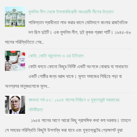
মুসলিম লীগ ভেঙ্গে ইসলামবিরোধী আওয়ামী লীগের উত্থান
পাকিস্তান স্বাধীনতা লাভ করার কালে মোটাদাগে বাংলায় রাজনৈতিক
দল ছিল দুইটি। এক মুসলিম লীগ, দুই কৃষক প্রজা পার্টি। ১৯৪৫-৪৬
সালের পরিস্থিতিতে শের...
কোটা, কোটা আন্দোলন ও এর ইতিহাস
কোটা বলতে কোনো কিছুর নির্দিষ্ট একটি অংশকে বোঝায় যা সাধারণত
একটি গোষ্ঠীর জন্য বরাদ্দ থাকে। মূলত সমাজের পিছিয়ে পড়া বা
অনগ্রসর মানুষগুলোকে মূলধ...
বঙ্গকথা পর্ব-৫৩ : ১৯৫৪ সালের নির্বাচন ও যুক্তফ্রন্ট সরকারের
নাটকীয়তা
১৯৫৪ সালের আগে আরো কিছু প্রাসঙ্গিক কথা বলা দরকার। তাহলে
সে সময়ের পরিস্থিতি কিছুটা উপলব্ধি করা যাবে এবং যুক্তফ্রন্টের প্রেক্ষাপট বুঝা