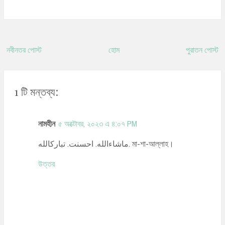
নবীনতর পোস্ট
হোম
পুরাতন পোস্ট
1 টি মন্তব্য:
নামহীন
৫ অক্টোবর, ২০২৩ এ ৪:০৭ PM
ماشاءالله. احسنت. تباركالله. মা-শা-আল্লাহ।
উত্তর