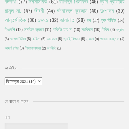
বঙ্গকথা
(77)
সমসাময়িক
(51)
রাশিদুন খিলাফত
(49)
দ্বীন প্রতিষ্ঠায়
রাসূল সা.
(47)
জীবনী
(44)
ঘটনাবহুল কুরআন
(40)
দুঃশাসন
(39)
আন্তর্জাতিক
(38)
১৯৭১
(32)
জামায়াত
(28)
গল্প
(17)
বুক রিভিউ
(14)
বিএনপি
(12)
মসজিদ ভ্রমণ
(11)
বাকিডি যায় না
(10)
সংবিধান
(10)
বিবিধ
(8)
রব্বানা
(6)
আওয়ামীলীগ
(5)
কবিতা
(5)
কারবালা
(5)
জুলাই বিপ্লব
(5)
ভ্রমণ
(4)
শাপলা গনহত্যা
(4)
আদর্শ রাষ্ট্র
(3)
শিক্ষাব্যবস্থা
(2)
অর্থনীতি
(1)
আর্কাইভ
যোগাযোগ করুন
নাম