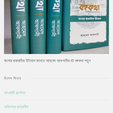
বাংলার ধারাবাহিক ইতিহাস জানতে আহমেদ আফগানীর বই বঙ্গকথা পড়ুন
বিশেষ ফিচার
আওয়ামী দুঃশাসন
অভিশপ্ত ছাত্রলীগ