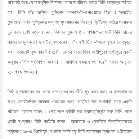
পাইকারী হারে যে অমানুষিক নিষ্পেষণ চালানো হচ্ছিল, তাতে তিনি অত্যন্ত মর্মাহত
হন। তিনি তাঁর প্রসিদ্ধ পুস্তিকা ‘আসবাব-ই-বাগাওয়াতে হিন্দু’ ও ‘ভারতীয়
মুসলমান’ নামক পুস্তিকার মাধ্যমে মুসলমানদের বিরুদ্ধে ব্রিটিশের কঠোর মনোভাব
দূর করার চেষ্টা করেন। জ্ঞান বিজ্ঞানে মুসলমানদের পশ্চাদপদতাকেই তিনি তাদের
পরাজয়ের মূল কারণ বলে উল্লেখ করেন। তাঁর বাণী ছিল –‘আগে মূলকে রোগমুক্ত
কর। তাহলেই বৃক্ষ বর্ধনশীল হবে’। ১৮৬৫ সালে তিনি আলীপুরের গাজীপুরে একটি
অনুবাদ সমিতি প্রতিষ্ঠিত করেন। এ সমিতির মাধ্যমে বহু বিদেশী গ্রন্থ অনূদিত
হয়ে প্রকাশিত হয়।
তিনি মুসলমানদের মন থেকে পাশ্চাত্যের ভয় ভীতি দূর করার জন্য ও মুসলমানদের
মধ্যে উদারনৈতিক ভাবধারা প্রচারের জন্য ‘তাহজিব-উল-আখলার্ক’ নামে একটি
পত্রিকা প্রকাশ করেন । সেই সঙ্গে কমিটি ফর অ্যাডভান্সমেন্ট অফ লার্নিং নামে
একটি সংস্থারও তিনি প্রতিষ্ঠা করেন। অক্সফোর্ড ও কেমব্রিজ বিশ্ববিদ্যালয়ের
অনুকরণে ১৮৭৫ খ্রিস্টাব্দে মে মাসে আলিগড়ে তিনি মহামেডান অ্যাংলো ওরিয়েন্টাল