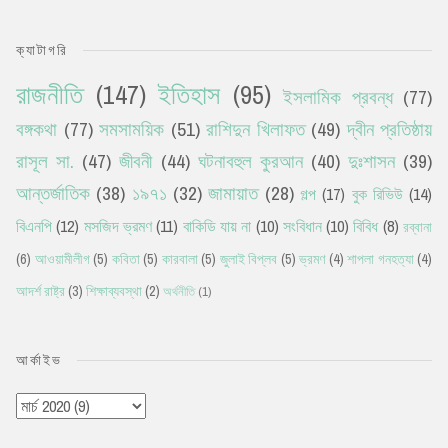
ক্যাটাগরি
রাজনীতি
(147)
ইতিহাস
(95)
ইসলামিক প্রবন্ধ
(77)
বঙ্গকথা
(77)
সমসাময়িক
(51)
রাশিদুন খিলাফত
(49)
দ্বীন প্রতিষ্ঠায়
রাসূল সা.
(47)
জীবনী
(44)
ঘটনাবহুল কুরআন
(40)
দুঃশাসন
(39)
আন্তর্জাতিক
(38)
১৯৭১
(32)
জামায়াত
(28)
গল্প
(17)
বুক রিভিউ
(14)
বিএনপি
(12)
মসজিদ ভ্রমণ
(11)
বাকিডি যায় না
(10)
সংবিধান
(10)
বিবিধ
(8)
রব্বানা
(6)
আওয়ামীলীগ
(5)
কবিতা
(5)
কারবালা
(5)
জুলাই বিপ্লব
(5)
ভ্রমণ
(4)
শাপলা গনহত্যা
(4)
আদর্শ রাষ্ট্র
(3)
শিক্ষাব্যবস্থা
(2)
অর্থনীতি
(1)
আর্কাইভ