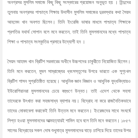
অনগ্রসর মুসলিম সমাজে কিছু কিছু সংস্কারের প্রয়োজন অনুভূত হয় । হিন্দুদের
তুলনায় অনগ্রসর পাশ্চাত্য শিক্ষায় উদাসীন মুসলিম সমাজের দুরবস্থার কথা সৈয়দ
আহমেদ খান অবগত ছিলেন। তিনি ইংরেজি ভাষার মাধমে পাশ্চাত্য শিক্ষাকে
প্রগতির যথার্থ সোপান বলে মনে করতেন, তাই তিনি মুসলমানদের মধ্যে পাশ্চাত্য
শিক্ষা ও পাশ্চাত্য সংস্কৃতির প্রসারে উদ্যোগী হন ।
সৈয়দ আহমদ খান ব্রিটিশ সরকারের অধীনে উচ্চপদের চাকুরীতে নিয়োজিত ছিলেন।
তিনি মনে করতেন, মুঘল সাম্রাজ্যের ধ্বংসস্তূপের উপরে ভারতে এক সুশৃংখল
ব্রিটিশ শাসন সুপ্রতিষ্ঠিত হয়েছে। আধুনিক জ্ঞান বিজ্ঞান ও আধুনিক যুদ্ধবিদ্যায়ও
ইউরোপিয়ানরা মুসলমানদের চেয়ে বহুগুণে উন্নত। তাই এদেশ থেকে সহসা
তাদেরকে উৎখাত করা সহজসাধ্য ব্যাপার নয়। বিদ্রোহ না করে রাজনৈতিকভাবে
তাদের মোকাবেলা করাকেই তিনি উত্তম মনে করতেন। ইংরেজদের সাথে সংঘর্ষে
লিপ্ত হওয়া মুসলমানদের আত্মহত্যারই শামিল হবে বলে তিনি মনে করতেন। ১৮৫৭
সালের বিদ্রোহের সকল দোষ শুধুমাত্র মুসলমানদের ঘাড়ে চাপিয়ে দিয়ে তাদের উপর