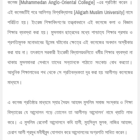
কলেজ [Muhammedan Anglo-Oriental College] -এর প্রতিষ্ঠা করেন ।
এই কলেজটিই পরে আলিগড় বিশ্ববিদ্যালয় [Aligarh Muslim University] নামে
পরিচিত হয়। ইংরেজ শিক্ষাবিদগণের তত্ত্বাবধানে এই কলেজে কলা ও বিজ্ঞান
শিক্ষার ব্যবস্থা করা হয়। মুসলমান ছাত্রদের মধ্যে পাশ্চাত্য শিক্ষার প্রসার ও
প্রগতিমূলক মনোভাবের উন্মেষ ঘটানোর ক্ষেত্রে এই কলেজের অবদান অস্বীকার
করা যায় না। তৎকালে সরকারী ইংরেজী বিদ্যালয়গুলিতে ধর্মীয় শিক্ষার ব্যবস্থা না
থাকায় মুসলমানরা সেখানে তাদের সন্তানকে পাঠাতে সংকোচ বোধ করতো।
আধুনিক শিক্ষালাভের পথ থেকে সে প্রতিবন্ধকতা দূর করা হয় আলীগড় কলেজের
মাধ্যমে।
এ কলেজ প্রতিষ্ঠার মাধ্যমে স্যার সৈয়দ আহমদ মুসলিম সমাজ সংস্কার ও শিক্ষা
বিস্তারের যে আন্দোলন গড়ে তোলেন তা আলীগড় আন্দোলন’ নামে খ্যাতি লাভ
করে। এ মুসলিম রেনেসাঁ আন্দোলনে কবি হালী, মুহসিনুল মুলক, নাজির আহমদ,
চেরাগ আলী প্রমুখ মনীষীবৃন্দ যোগদান করে আন্দোলনের অগ্রগতি সাধিত করেন।