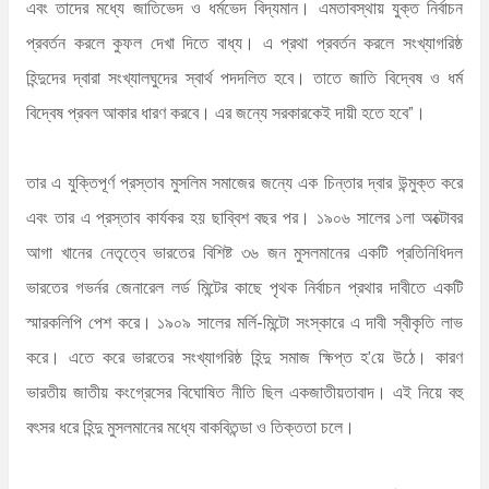
এবং তাদের মধ্যে জাতিভেদ ও ধর্মভেদ বিদ্যমান। এমতাবস্থায় যুক্ত নির্বাচন
প্রবর্তন করলে কুফল দেখা দিতে বাধ্য। এ প্রথা প্রবর্তন করলে সংখ্যাগরিষ্ঠ
হিন্দুদের দ্বারা সংখ্যালঘুদের স্বার্থ পদদলিত হবে। তাতে জাতি বিদ্বেষ ও ধর্ম
বিদ্বেষ প্রবল আকার ধারণ করবে। এর জন্যে সরকারকেই দায়ী হতে হবে”।
তার এ যুক্তিপূর্ণ প্রস্তাব মুসলিম সমাজের জন্যে এক চিন্তার দ্বার উন্মুক্ত করে
এবং তার এ প্রস্তাব কার্যকর হয় ছাব্বিশ বছর পর। ১৯০৬ সালের ১লা অক্টোবর
আগা খানের নেতৃত্বে ভারতের বিশিষ্ট ৩৬ জন মুসলমানের একটি প্রতিনিধিদল
ভারতের গভর্নর জেনারেল লর্ড মিন্টের কাছে পৃথক নির্বাচন প্রথার দাবীতে একটি
স্মারকলিপি পেশ করে। ১৯০৯ সালের মর্লি-মিন্টো সংস্কারে এ দাবী স্বীকৃতি লাভ
করে। এতে করে ভারতের সংখ্যাগরিষ্ঠ হিন্দু সমাজ ক্ষিপ্ত হ’য়ে উঠে। কারণ
ভারতীয় জাতীয় কংগ্রেসের বিঘোষিত নীতি ছিল একজাতীয়তাবাদ। এই নিয়ে বহু
বৎসর ধরে হিন্দু মুসলমানের মধ্যে বাকবিতন্ডা ও তিক্ততা চলে।