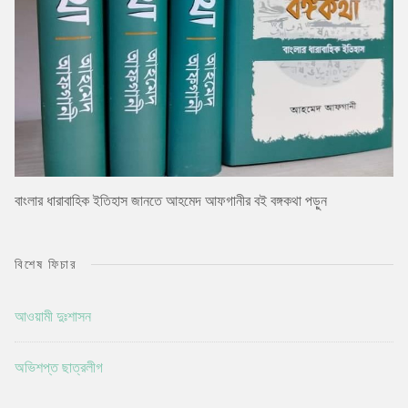
বাংলার ধারাবাহিক ইতিহাস জানতে আহমেদ আফগানীর বই বঙ্গকথা পড়ুন
বিশেষ ফিচার
আওয়ামী দুঃশাসন
অভিশপ্ত ছাত্রলীগ