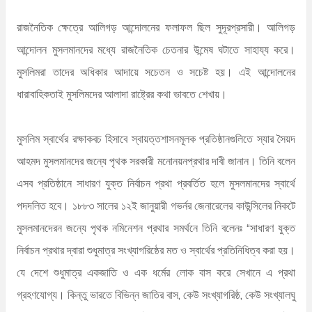
রাজনৈতিক ক্ষেত্রে আলিগড় আন্দোলনের ফলাফল ছিল সুদূরপ্রসারী। আলিগড়
আন্দোলন মুসলমানদের মধ্যে রাজনৈতিক চেতনার উন্মেষ ঘটাতে সাহায্য করে।
মুসলিমরা তাদের অধিকার আদায়ে সচেতন ও সচেষ্ট হয়। এই আন্দোলনের
ধারাবাহিকতাই মুসলিমদের আলাদা রাষ্ট্রের কথা ভাবতে শেখায়।
মুসলিম স্বার্থের রক্ষাকবচ হিসাবে স্বায়ত্তশাসনমূলক প্রতিষ্ঠানগুলিতে স্যার সৈয়দ
আহমদ মুসলমানদের জন্যে পৃথক সরকারী মনোনয়নপ্রথার দাবী জানান। তিনি বলেন
এসব প্রতিষ্ঠানে সাধারণ যুক্ত নির্বাচন প্রথা প্রবর্তিত হলে মুসলমানদের স্বার্থে
পদদলিত হবে। ১৮৮৩ সালের ১২ই জানুয়ারী গভর্নর জেনারেলের কাউন্সিলের নিকটে
মুসলমানদেরন জন্যে পৃথক নমিনেশন প্রথার সমর্থনে তিনি বলেনঃ “সাধারণ যুক্ত
নির্বাচন প্রথার দ্বারা শুধুমাত্র সংখ্যাগরিষ্ঠের মত ও স্বার্থের প্রতিনিধিত্ব করা হয়।
যে দেশে শুধুমাত্র একজাতি ও এক ধর্মের লোক বাস করে সেখানে এ প্রথা
গ্রহণযোগ্য। কিন্তু ভারতে বিভিন্ন জাতির বাস, কেউ সংখ্যাগরিষ্ঠ, কেউ সংখ্যালঘু