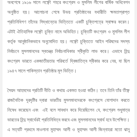
অবশেষে ১৯১৬ সালে লক্ষ্ণৌ শহরে কংগ্রেস ও মুসলিম লীগের বার্ষিক অধিবেশন
অনুষ্ঠিত হয়। আলোচনা শেষে উভয় প্রতিষ্ঠানের যথারীতি ক্ষমতাপ্রাপ্ত
প্রতিনিধিগণ তাঁদের সিদ্ধান্তের ভিত্তিতে একটি চুক্তিপত্রে স্বাক্ষর করেন।
এটাই ঐতিহাসিক লক্ষ্ণৌ চুক্তি নামে অভিহিত। চুক্তিটি কংগ্রেস ও মুসলিম লীগ
কর্তৃক আনুষ্ঠানিকভাবে অনুমোদিত হয়। লক্ষ্ণৌ চুক্তিতে আইন পরিষদের সদস্য
নির্বাচনে মুসলমানদের স্বতন্ত্র নির্বাচনাধিকার স্বীকৃতি লাভ করে। এভাবে হিন্দু
কংগ্রেস ভারতে একজাতীয়তার পরিবর্তে দ্বিজাতিত্ব স্বীকার করে নেয়, যা ছিল
১৯৪৭ সালে পাকিস্তান প্রতিষ্ঠার মূল ভিত্তি।
সৈয়দ আহমদের প্রতিটি নীতি ও কথায় একমত হওয়া কঠিন। তবে তিনি তাঁর তীক্ষ্ণ
রাজনৈতিক দূরদৃষ্টির দ্বারা ভারতীয় মুসলমানদেরকে কংগ্রেসে যোগাদান করতে
নিষেধ করেছেন এবং এই বলে সাবধান করে দিয়েছিলেন যে, কংগ্রেস শুধুমাত্র
ভারতের হিন্দু স্বার্থেরই প্রতিনিধিত্ব করবে এবং মুসলমানদের স্বার্থ হবে উপেক্ষিত।
এ সত্যটি প্রথমে মাওলানা মুহাম্মদ আলী ও মুহাম্মদ আলী জিন্নাহরা মতো ঝানু