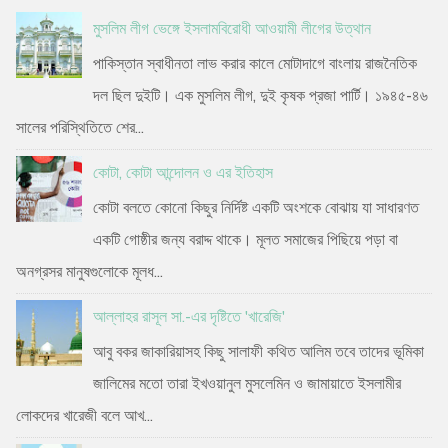
মুসলিম লীগ ভেঙ্গে ইসলামবিরোধী আওয়ামী লীগের উত্থান
পাকিস্তান স্বাধীনতা লাভ করার কালে মোটাদাগে বাংলায় রাজনৈতিক
দল ছিল দুইটি। এক মুসলিম লীগ, দুই কৃষক প্রজা পার্টি। ১৯৪৫-৪৬
সালের পরিস্থিতিতে শের...
কোটা, কোটা আন্দোলন ও এর ইতিহাস
কোটা বলতে কোনো কিছুর নির্দিষ্ট একটি অংশকে বোঝায় যা সাধারণত
একটি গোষ্ঠীর জন্য বরাদ্দ থাকে। মূলত সমাজের পিছিয়ে পড়া বা
অনগ্রসর মানুষগুলোকে মূলধ...
আল্লাহর রাসূল সা.-এর দৃষ্টিতে 'খারেজি'
আবু বকর জাকারিয়াসহ কিছু সালাফী কথিত আলিম তবে তাদের ভূমিকা
জালিমের মতো তারা ইখওয়ানুল মুসলেমিন ও জামায়াতে ইসলামীর
লোকদের খারেজী বলে আখ...