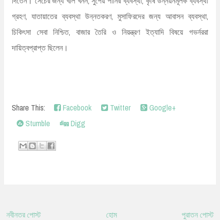
দিতেন। সেচের জন্য খাল খনন, সুপেয় পানির ব্যবস্থা, কৃষি উন্নয়নমূলক ব্যবস্থা
গ্রহণ, যাতায়াতের ব্যবস্থা উন্নতকরণ, মুসাফিরদের জন্য আবাসন ব্যবস্থা,
চিকিৎসা সেবা নিশ্চিত, বাজার তৈরি ও নিয়ন্ত্রণ ইত্যাদি বিষয়ে গভর্নররা
দায়িত্বপ্রাপ্ত ছিলেন।
Share This:
Facebook
Twitter
Google+
Stumble
Digg
নবীনতর পোস্ট
হোম
পুরাতন পোস্ট