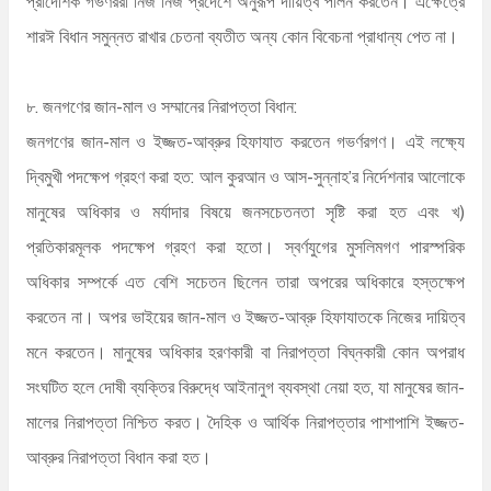
প্রাদেশিক গভর্ণররা নিজ নিজ প্রদেশে অনুরূপ দায়িত্ব পালন করতেন। এক্ষেত্রে
শারঈ বিধান সমুন্নত রাখার চেতনা ব্যতীত অন্য কোন বিবেচনা প্রাধান্য পেত না।
৮. জনগণের জান-মাল ও সম্মানের নিরাপত্তা বিধান:
জনগণের জান-মাল ও ইজ্জত-আব্রুর হিফাযাত করতেন গভর্ণরগণ। এই লক্ষ্যে
দ্বিমুখী পদক্ষেপ গ্রহণ করা হত: আল কুরআন ও আস-সুন্নাহ’র নির্দেশনার আলোকে
মানুষের অধিকার ও মর্যাদার বিষয়ে জনসচেতনতা সৃষ্টি করা হত এবং খ)
প্রতিকারমূলক পদক্ষেপ গ্রহণ করা হতো। স্বর্ণযুগের মুসলিমগণ পারস্পরিক
অধিকার সম্পর্কে এত বেশি সচেতন ছিলেন তারা অপরের অধিকারে হস্তক্ষেপ
করতেন না। অপর ভাইয়ের জান-মাল ও ইজ্জত-আব্রু হিফাযাতকে নিজের দায়িত্ব
মনে করতেন। মানুষের অধিকার হরণকারী বা নিরাপত্তা বিঘ্নকারী কোন অপরাধ
সংঘটিত হলে দোষী ব্যক্তির বিরুদ্ধে আইনানুগ ব্যবস্থা নেয়া হত, যা মানুষের জান-
মালের নিরাপত্তা নিশ্চিত করত। দৈহিক ও আর্থিক নিরাপত্তার পাশাপাশি ইজ্জত-
আব্রুর নিরাপত্তা বিধান করা হত।