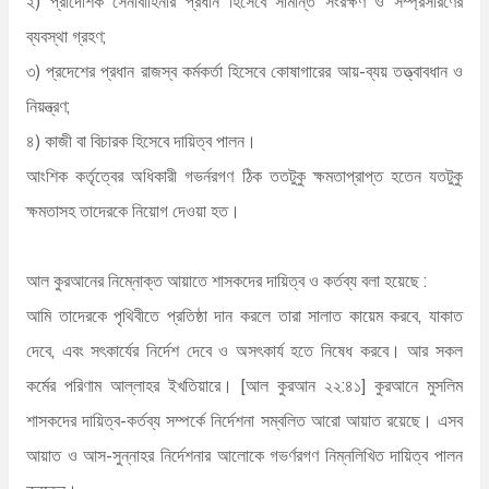
২) প্রাদেশিক সেনাবাহিনীর প্রধান হিসেবে সীমান্ত সংরক্ষণ ও সম্প্রসারণের
ব্যবস্থা গ্রহণ;
৩) প্রদেশের প্রধান রাজস্ব কর্মকর্তা হিসেবে কোষাগারের আয়-ব্যয় তত্ত্বাবধান ও
নিয়ন্ত্রণ;
৪) কাজী বা বিচারক হিসেবে দায়িত্ব পালন।
আংশিক কর্তৃত্বের অধিকারী গভর্নরগণ ঠিক ততটুকু ক্ষমতাপ্রাপ্ত হতেন যতটুকু
ক্ষমতাসহ তাদেরকে নিয়োগ দেওয়া হত।
আল কুরআনের নিম্নোক্ত আয়াতে শাসকদের দায়িত্ব ও কর্তব্য বলা হয়েছে :
আমি তাদেরকে পৃথিবীতে প্রতিষ্ঠা দান করলে তারা সালাত কায়েম করবে, যাকাত
দেবে, এবং সৎকার্যের নির্দেশ দেবে ও অসৎকার্য হতে নিষেধ করবে। আর সকল
কর্মের পরিণাম আল্লাহর ইখতিয়ারে। [আল কুরআন ২২:৪১] কুরআনে মুসলিম
শাসকদের দায়িত্ব-কর্তব্য সম্পর্কে নির্দেশনা সম্বলিত আরো আয়াত রয়েছে। এসব
আয়াত ও আস-সুন্নাহর নির্দেশনার আলোকে গভর্ণরগণ নিম্নলিখিত দায়িত্ব পালন