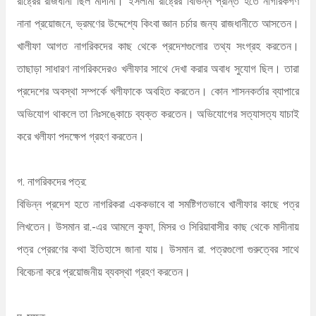
রাষ্ট্রের রাজধানী ছিল মাদীনা। ইসলামী রাষ্ট্রের বিভিন্ন প্রান্ত হতে নাগরিকগণ
নানা প্রয়োজনে, ভ্রমণের উদ্দেশ্যে কিংবা জ্ঞান চর্চার জন্য রাজধানীতে আসতেন।
খালীফা আগত নাগরিকদের কাছ থেকে প্রদেশগুলোর তথ্য সংগ্রহ করতেন।
তাছাড়া সাধারণ নাগরিকদেরও খলীফার সাথে দেখা করার অবাধ সুযোগ ছিল। তারা
প্রদেশের অবস্থা সম্পর্কে খলীফাকে অবহিত করতেন। কোন শাসনকর্তার ব্যাপারে
অভিযোগ থাকলে তা নিঃসঙ্কোচে ব্যক্ত করতেন। অভিযোগের সত্যাসত্য যাচাই
করে খলীফা পদক্ষেপ গ্রহণ করতেন।
গ. নাগরিকদের পত্র:
বিভিন্ন প্রদেশ হতে নাগরিকরা এককভাবে বা সমষ্টিগতভাবে খালীফার কাছে পত্র
লিখতেন। উসমান রা.-এর আমলে কুফা, মিসর ও সিরিয়াবাসীর কাছ থেকে মাদীনায়
পত্র প্রেরণের কথা ইতিহাসে জানা যায়। উসমান রা. পত্রগুলো গুরুত্বের সাথে
বিবেচনা করে প্রয়োজনীয় ব্যবস্থা গ্রহণ করতেন।