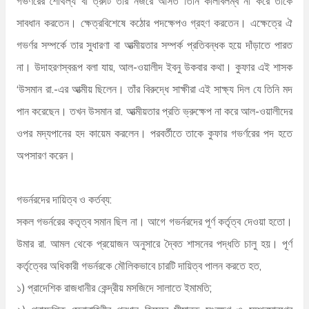
গভর্ণরের শৈথিল্য বা ত্রুটি তার নজরে আসত তিনি কালবিলম্ব না করে তাকে
সাবধান করতেন। ক্ষেত্রবিশেষে কঠোর পদক্ষেপও গ্রহণ করতেন। এক্ষেত্রে ঐ
গভর্ণর সম্পর্কে তার সুধারণা বা আত্মীয়তার সম্পর্ক প্রতিবন্ধক হয়ে দাঁড়াতে পারত
না। উদাহরণস্বরূপ বলা যায়, আল-ওয়ালীদ ইবনু উকবার কথা। কুফার এই শাসক
‘উসমান রা.-এর আত্মীয় ছিলেন। তাঁর বিরুদ্ধে সাক্ষীরা এই সাক্ষ্য দিল যে তিনি মদ
পান করেছেন। তখন উসমান রা. আত্মীয়তার প্রতি ভ্রুক্ষেপ না করে আল-ওয়ালীদের
ওপর মদ্যপানের হদ কায়েম করলেন। পরবর্তীতে তাকে কুফার গভর্ণরের পদ হতে
অপসারণ করেন।
গভর্নরদের দায়িত্ব ও কর্তব্য:
সকল গভর্নরের কতৃত্ব সমান ছিল না। আগে গভর্নরদের পূর্ণ কর্তৃত্ব দেওয়া হতো।
উমার রা. আমল থেকে প্রয়োজন অনুসারে দ্বৈত শাসনের পদ্ধতি চালু হয়। পূর্ণ
কর্তৃত্বের অধিকারী গভর্নরকে মৌলিকভাবে চারটি দায়িত্ব পালন করতে হত,
১) প্রাদেশিক রাজধানীর কেন্দ্রীয় মসজিদে সালাতে ইমামতি;