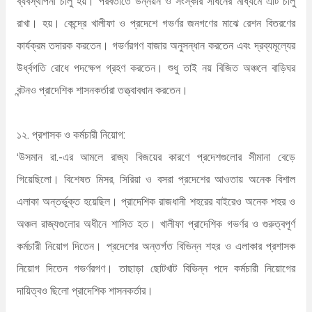
ব্যবস্থাপনা চালু হয়। পরবর্তীতে উন্নয়ন ও সংস্কার সাধনের মাধ্যমে এটি চালু
রাখা। হয়। কেন্দ্রে খালীফা ও প্রদেশে গভর্ণর জনগণের মাঝে রেশন বিতরণের
কার্যক্রম তদারক করতেন। গভর্ণরগণ বাজার অনুসন্ধান করতেন এবং দ্রব্যমূল্যের
উর্ধ্বগতি রোধে পদক্ষেপ গ্রহণ করতেন। শুধু তাই নয় বিজিত অঞ্চলে বাড়িঘর
বন্টনও প্রাদেশিক শাসনকর্তারা তত্ত্বাবধান করতেন।
১২. প্রশাসক ও কর্মচারী নিয়োগ:
‘উসমান রা.-এর আমলে রাজ্য বিজয়ের কারণে প্রদেশগুলোর সীমানা বেড়ে
গিয়েছিলো। বিশেষত মিসর, সিরিয়া ও বসরা প্রদেশের আওতায় অনেক বিশাল
এলাকা অন্তর্ভুক্ত হয়েছিল। প্রাদেশিক রাজধানী শহরের বাইরেও অনেক শহর ও
অঞ্চল রাজ্যগুলোর অধীনে শাসিত হত। খালীফা প্রাদেশিক গভর্ণর ও গুরুত্বপূর্ণ
কর্মচারী নিয়োগ দিতেন। প্রদেশের অন্তর্গত বিভিন্ন শহর ও এলাকার প্রশাসক
নিয়োগ দিতেন গভর্ণরগণ। তাছাড়া ছোটখাট বিভিন্ন পদে কর্মচারী নিয়োগের
দায়িত্বও ছিলো প্রাদেশিক শাসনকর্তার।