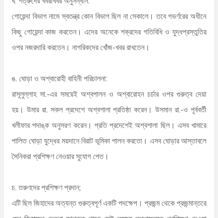
ঘ. শত্রুদের খবরাখবর অনুসন্ধান:
গোয়েন্দা বিভাগ নামে স্বতন্ত্র কোন বিভাগ ছিল না সেকালে। তবে গভর্ণরের অধীনে
কিছু গোয়েন্দা কাজ করতেন। এদের অনেকে শক্রদের গতিবিধি ও যুদ্ধপ্রস্তুতির
ওপর নজরদারি করতেন। নাগরিকদের খোঁজ-খবর রাখতেন।
ঙ. ঘোড়া ও অশ্বারোহী বাহিনী পরিচালনা:
রাসূলুল্লাহ সা.-এর সময়েই অশ্বপালন ও অশ্বারোহন চর্চার ওপর গুরুত্ব দেয়া
হয়। উমার রা. সকল প্রদেশে অশ্বশালা প্রতিষ্ঠা করেন। উসমান রা.-ও পূর্ববর্তী
খলীফার পদাঙ্ক অনুসরণ করেন। প্রতি প্রদেশেই অশ্বশালা ছিল। এসব খামারে
পালিত ঘোড়া যুদ্ধের ময়দানে বিরাট ভূমিকা পালন করতো। এসব ঘোড়ার আস্তাবলে
সৈনিকরা প্রশিক্ষণ নেওয়ার সুযোগ পেত।
চ. তরুণদের প্রশিক্ষণ প্রদান;
এটি ছিল জিহাদের অত্যন্ত গুরুত্বপূর্ণ একটি পদক্ষেপ। প্রজন্ম থেকে প্রজন্মান্তরে