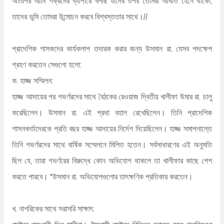
অতঃপর আমি শক্রদের ব্যাপারে বলছি যাদের ওপর তোমরা আঘাত হেনে থাকো,
তাদের ভূমি তোমরা উন্মোচন করবে বিশ্বস্ততার সাথে।//
প্রাদেশিক শাসকদের কার্যকলাপ তদারক করার জন্য উসমান রা. যেসব পদক্ষেপ
গ্রহণ করতেন সেগুলো হলো:
ক. হাজ্জ সম্মিলন:
হাজ্জ আদায়ের পর গভর্ণরদের সাথে বৈঠকের রেওয়াজ দ্বিতীয় খালীফা উমার রা. চালু
করেছিলেন। উসমান রা. এই প্রথা বহাল রেখেছিলেন। তিনি প্রাদেশিক
শাসনকর্তাদেরকে প্রতি বছর হাজ্জ আদায়ের নির্দেশ দিয়েছিলেন। হাজ্জ সমাপনান্তে
তিনি গভর্ণরদের সাথে বার্ষিক সম্মেলনে মিলিত হতেন। সর্বসাধারণের এই অনুমতি
ছিল যে, তারা গভর্ণরের বিরুদ্ধে কোন অভিযোগ থাকলে তা খালীফার কাছে পেশ
করতে পারবে। "উসমান রা. অভিযোগগুলোর তাৎক্ষণিক প্রতিকার করতেন।
খ. নাগরিকের সাথে সরাসরি সাক্ষাৎ: