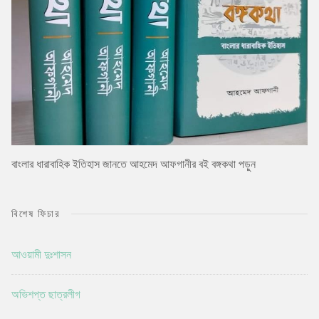
বাংলার ধারাবাহিক ইতিহাস জানতে আহমেদ আফগানীর বই বঙ্গকথা পড়ুন
বিশেষ ফিচার
আওয়ামী দুঃশাসন
অভিশপ্ত ছাত্রলীগ