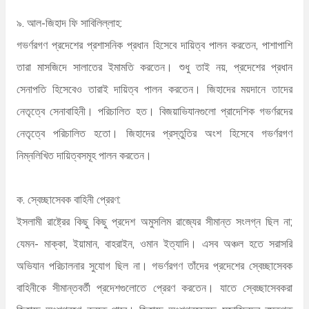
৯. আল-জিহাদ ফি সাবিলিল্লাহ:
গভর্ণরগণ প্রদেশের প্রশাসনিক প্রধান হিসেবে দায়িত্ব পালন করতেন, পাশাপাশি
তারা মাসজিদে সালাতের ইমামতি করতেন। শুধু তাই নয়, প্রদেশের প্রধান
সেনাপতি হিসেবেও তারাই দায়িত্ব পালন করতেন। জিহাদের ময়দানে তাদের
নেতৃত্বে সেনাবাহিনী। পরিচালিত হত। বিজয়াভিযানগুলো প্রাদেশিক গভর্ণরদের
নেতৃত্বে পরিচালিত হতো। জিহাদের প্রস্তুতির অংশ হিসেবে গভর্ণরগণ
নিম্নলিখিত দায়িত্বসমূহ পালন করতেন।
ক. স্বেচ্ছাসেবক বাহিনী প্রেরণ:
ইসলামী রাষ্ট্রের কিছু কিছু প্রদেশ অমুসলিম রাজ্যের সীমান্ত সংলগ্ন ছিল না;
যেমন- মাক্কা, ইয়ামান, বাহরাইন, ওমান ইত্যাদি। এসব অঞ্চল হতে সরাসরি
অভিযান পরিচালনার সুযোগ ছিল না। গভর্ণরগণ তাঁদের প্রদেশের স্বেচ্ছাসেবক
বাহিনীকে সীমান্তবর্তী প্রদেশগুলোতে প্রেরণ করতেন। যাতে স্বেচ্ছাসেবকরা