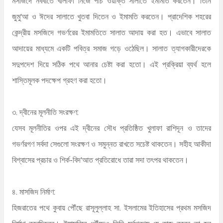
মসজিদে নববীতে খালীফা নিজে পাঁচ ওয়াক্ত সালাতে ইমামতি করতেন। তিনি
জুমু'আ ও ঈদের সালাতে খুতবা দিতেন ও ইমামতি করতেন। প্রাদেশিক শহরের
কেন্দ্রীয় মসজিদে গভর্ণরের ইমামতিতে সালাত আদায় করা হত। এভাবে সালাত
আদায়ের মাধ্যমে একটি পবিত্র সমাজ গড়ে ওঠেছিল। সালাত ত্যাগকারীদেরকে
সদুপদেশ দিয়ে সঠিক পথে আনার চেষ্টা করা হতো। এই প্রক্রিয়া ব্যর্থ হলে
শাস্তিমূলক পদক্ষেপ গ্রহণ করা হতো।
৩. দ্বীনের মূলনীতি সংরক্ষণ:
যেসব মূলনীতির ওপর এই দ্বীনের সৌধ প্রতিষ্ঠিত খুলাফা রাশিদূন ও তাদের
গভর্ণরগণ সর্বদা সেগুলো সংরক্ষণ ও সমুন্নত রাখতে সচেষ্ট থাকতেন। সহীহ আকীদা
বিশ্বাসের প্রচার ও শির্ক-বিদ'আত প্রতিরোধে তারা সদা তৎপর থাকতেন।
৪. মাসজিদ নির্মাণ:
হিজরাতের পথে কুবায় পৌঁছে রাসূলুল্লাহ সা. ইসলামের ইতিহাসের প্রথম মসজিদ