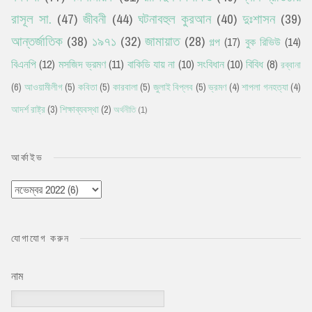
রাসূল সা.
(47)
জীবনী
(44)
ঘটনাবহুল কুরআন
(40)
দুঃশাসন
(39)
আন্তর্জাতিক
(38)
১৯৭১
(32)
জামায়াত
(28)
গল্প
(17)
বুক রিভিউ
(14)
বিএনপি
(12)
মসজিদ ভ্রমণ
(11)
বাকিডি যায় না
(10)
সংবিধান
(10)
বিবিধ
(8)
রব্বানা
(6)
আওয়ামীলীগ
(5)
কবিতা
(5)
কারবালা
(5)
জুলাই বিপ্লব
(5)
ভ্রমণ
(4)
শাপলা গনহত্যা
(4)
আদর্শ রাষ্ট্র
(3)
শিক্ষাব্যবস্থা
(2)
অর্থনীতি
(1)
আর্কাইভ
যোগাযোগ করুন
নাম