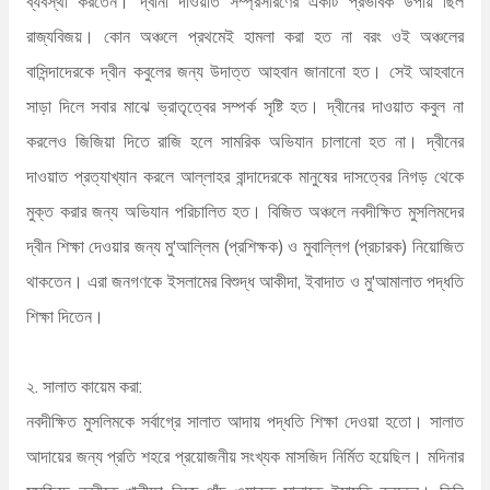
ব্যবস্থা করতেন। দ্বীনী দাওয়াত সম্প্রসারণের একটি প্রভাবক উপায় ছিল
রাজ্যবিজয়। কোন অঞ্চলে প্রথমেই হামলা করা হত না বরং ওই অঞ্চলের
বাসিন্দাদেরকে দ্বীন কবুলের জন্য উদাত্ত আহবান জানানো হত। সেই আহবানে
সাড়া দিলে সবার মাঝে ভ্রাতৃত্বের সম্পর্ক সৃষ্টি হত। দ্বীনের দাওয়াত কবুল না
করলেও জিজিয়া দিতে রাজি হলে সামরিক অভিযান চালানো হত না। দ্বীনের
দাওয়াত প্রত্যাখ্যান করলে আল্লাহর বান্দাদেরকে মানুষের দাসত্বের নিগড় থেকে
মুক্ত করার জন্য অভিযান পরিচালিত হত। বিজিত অঞ্চলে নবদীক্ষিত মুসলিমদের
দ্বীন শিক্ষা দেওয়ার জন্য মু'আল্লিম (প্রশিক্ষক) ও মুবাল্লিগ (প্রচারক) নিয়োজিত
থাকতেন। এরা জনগণকে ইসলামের বিশুদ্ধ আকীদা, ইবাদাত ও মু'আমালাত পদ্ধতি
শিক্ষা দিতেন।
২. সালাত কায়েম করা:
নবদীক্ষিত মুসলিমকে সর্বাগ্রে সালাত আদায় পদ্ধতি শিক্ষা দেওয়া হতো। সালাত
আদায়ের জন্য প্রতি শহরে প্রয়োজনীয় সংখ্যক মাসজিদ নির্মিত হয়েছিল। মদিনার