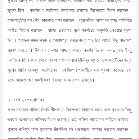
খুলাফা রাশিদূনের আমলে হাজ্জ যাত্রীদের সহায়তা করা রাষ্ট্রীয় দায়িত্বের অন্ত
ভুক্ত ছিল। গভর্ণরগণ হাজীদের চলাচলের রাস্তার নিরাপত্তা বিধান করতেন।
হাজ্জযাত্রীরা দল বেঁধে মাক্কায় গমন করতেন। প্রাদেশিক শাসকগণ হাজ্জ কাফিলার
আমীর নিয়োগ করতেন। হাজ্জে রওয়ানার পূর্বে গভর্ণরের অনুমতি নেওয়ার প্রথা
ছিল। হাজ্জের সফর সহজ ও আরামপ্রদ করার জন্য গভর্ণররা আরো কিছু পদক্ষেপ
গ্রহণ করতেন। উসমান রা.-এর আমলে বসরার গভর্ণর ছিলেন আবদুল্লাহ ইবনু
‘আমির। তিনি বসরা থেকে মক্কা যাওয়ার পথে বিভিন্ন স্থানে হাজ্জযাত্রীদের জন্য
সুপেয় পানির ব্যবস্থা করেছিলেন। ফাকীহগণ পরবর্তীতে মত প্রকাশ করেছেন যে,
হাজ্জ ব্যবস্থাপনা সহজীকরণ শাসকদের অন্যতম দায়িত্ব।
৭. শারঈ হদ প্রয়োগ করা:
মানব সমাজের শান্তি, স্থিতিশীলতা ও নিরাপত্তা বিধানের জন্য আল কুরআনে কিছু
গুরুতর অপরাধের শাস্তির বিধান রয়েছে। এই শাস্তি প্রয়োগের দায়িত্ব রাষ্ট্রের।
খুলাফা রাশিদূন আল কুরআনে নির্দেশিত হদ প্রযোজ্য ক্ষেত্রে প্রয়োগ করতেন।