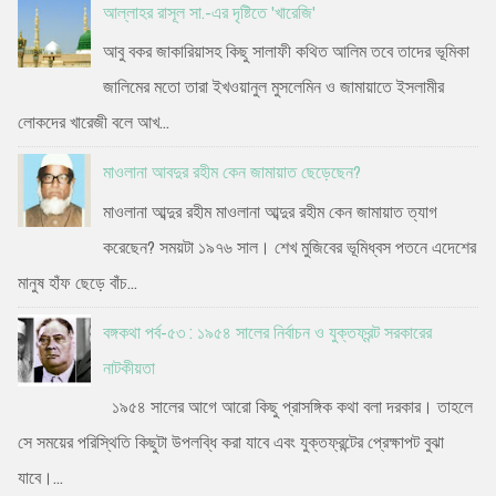
আল্লাহর রাসূল সা.-এর দৃষ্টিতে 'খারেজি'
আবু বকর জাকারিয়াসহ কিছু সালাফী কথিত আলিম তবে তাদের ভূমিকা
জালিমের মতো তারা ইখওয়ানুল মুসলেমিন ও জামায়াতে ইসলামীর
লোকদের খারেজী বলে আখ...
মাওলানা আবদুর রহীম কেন জামায়াত ছেড়েছেন?
মাওলানা আব্দুর রহীম মাওলানা আব্দুর রহীম কেন জামায়াত ত্যাগ
করেছেন? সময়টা ১৯৭৬ সাল। শেখ মুজিবের ভূমিধ্বস পতনে এদেশের
মানুষ হাঁফ ছেড়ে বাঁচ...
বঙ্গকথা পর্ব-৫৩ : ১৯৫৪ সালের নির্বাচন ও যুক্তফ্রন্ট সরকারের
নাটকীয়তা
১৯৫৪ সালের আগে আরো কিছু প্রাসঙ্গিক কথা বলা দরকার। তাহলে
সে সময়ের পরিস্থিতি কিছুটা উপলব্ধি করা যাবে এবং যুক্তফ্রন্টের প্রেক্ষাপট বুঝা
যাবে।...