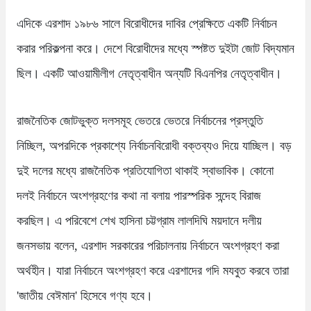
এদিকে এরশাদ ১৯৮৬ সালে বিরোধীদের দাবির প্রেক্ষিতে একটি নির্বাচন
করার পরিকল্পনা করে। দেশে বিরোধীদের মধ্যে স্পষ্টত দুইটা জোট বিদ্যমান
ছিল। একটি আওয়ামীলীগ নেতৃত্বাধীন অন্যটি বিএনপির নেতৃত্বাধীন।
রাজনৈতিক জোটভুক্ত দলসমূহ ভেতরে ভেতরে নির্বাচনের প্রস্তুতি
নিচ্ছিল, অপরদিকে প্রকাশ্যে নির্বাচনবিরোধী বক্তব্যও দিয়ে যাচ্ছিল। বড়
দুই দলের মধ্যে রাজনৈতিক প্রতিযোগিতা থাকাই স্বাভাবিক। কোনো
দলই নির্বাচনে অংশগ্রহণের কথা না বলায় পারস্পরিক সন্দেহ বিরাজ
করছিল। এ পরিবেশে শেখ হাসিনা চট্টগ্রাম লালদিঘি ময়দানে দলীয়
জনসভায় বলেন, এরশাদ সরকারের পরিচালনায় নির্বাচনে অংশগ্রহণ করা
অর্থহীন। যারা নির্বাচনে অংশগ্রহণ করে এরশাদের গদি মযবুত করবে তারা
'জাতীয় বেঈমান' হিসেবে গণ্য হবে।