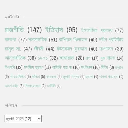
ক্যাটাগরি
রাজনীতি
(147)
ইতিহাস
(95)
ইসলামিক প্রবন্ধ
(77)
বঙ্গকথা
(77)
সমসাময়িক
(51)
রাশিদুন খিলাফত
(49)
দ্বীন প্রতিষ্ঠায়
রাসূল সা.
(47)
জীবনী
(44)
ঘটনাবহুল কুরআন
(40)
দুঃশাসন
(39)
আন্তর্জাতিক
(38)
১৯৭১
(32)
জামায়াত
(28)
গল্প
(17)
বুক রিভিউ
(14)
বিএনপি
(12)
মসজিদ ভ্রমণ
(11)
বাকিডি যায় না
(10)
সংবিধান
(10)
বিবিধ
(8)
রব্বানা
(6)
আওয়ামীলীগ
(5)
কবিতা
(5)
কারবালা
(5)
জুলাই বিপ্লব
(5)
ভ্রমণ
(4)
শাপলা গনহত্যা
(4)
আদর্শ রাষ্ট্র
(3)
শিক্ষাব্যবস্থা
(2)
অর্থনীতি
(1)
আর্কাইভ