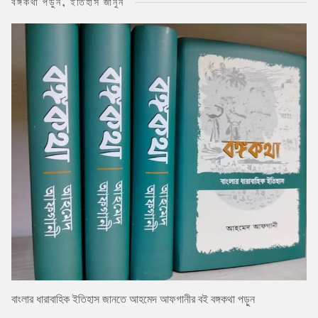
বঙ্গকথা পড়ুন, ইতিহাস জানুন
বাংলার ধারাবাহিক ইতিহাস জানতে আহমেদ আফগানীর বই বঙ্গকথা পড়ুন