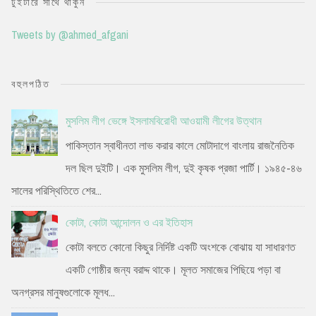
টুইটারে সাথে থাকুন
Tweets by @ahmed_afgani
বহুলপঠিত
মুসলিম লীগ ভেঙ্গে ইসলামবিরোধী আওয়ামী লীগের উত্থান
পাকিস্তান স্বাধীনতা লাভ করার কালে মোটাদাগে বাংলায় রাজনৈতিক
দল ছিল দুইটি। এক মুসলিম লীগ, দুই কৃষক প্রজা পার্টি। ১৯৪৫-৪৬
সালের পরিস্থিতিতে শের...
কোটা, কোটা আন্দোলন ও এর ইতিহাস
কোটা বলতে কোনো কিছুর নির্দিষ্ট একটি অংশকে বোঝায় যা সাধারণত
একটি গোষ্ঠীর জন্য বরাদ্দ থাকে। মূলত সমাজের পিছিয়ে পড়া বা
অনগ্রসর মানুষগুলোকে মূলধ...